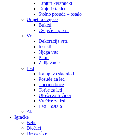
Tanjuri keramički
Tanjuri stakleni
Stolno posuđe – ostalo
Umjetno cvijeće
Buketi
Cvijeće u pitaru
Vrt
Dekoracija vrta
Insekti
Njega vrta
Pitari
Zalijevanje
Led
Kalupi za sladoled
Posude za led
Thermo boce
Torbe za led
Ulošci za frižider
Vrećice za led
Led – ostalo
Alat
Igračke
Bebe
Dječaci
Djevojčice