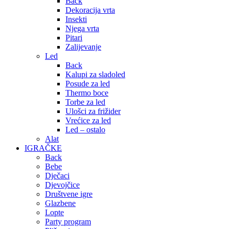
Back
Dekoracija vrta
Insekti
Njega vrta
Pitari
Zalijevanje
Led
Back
Kalupi za sladoled
Posude za led
Thermo boce
Torbe za led
Ulošci za frižider
Vrećice za led
Led – ostalo
Alat
IGRAČKE
Back
Bebe
Dječaci
Djevojčice
Društvene igre
Glazbene
Lopte
Party program