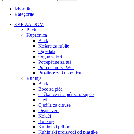
Izbornik
Kategorije
SVE ZA DOM
Back
Kupaonica
Back
Košare za rublje
Ogledala
Organizatori
Potrepštine za tuš
Potrepštine za WC
Prostirke za kupaonicu
Kuhinja
Back
Boce za piće
Čačkalice i štapići za ražnjiće
Cjedila
Cjedila za citruse
Dispenzeri
Kolači
Kuhanje
Kuhinjski pribor
Kuhinjski proizvodi od plastike