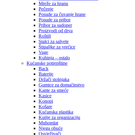
Mreže za hranu
Pečenje
Posude za čuvanje hrane
Posude za pribor
Pribor za sudoper
Proizvodi od drva
Roštilj
Stalci za salvete
Štipaljke za vrećice
Vage
Kuhinja – ostalo
Kućanske potrepštine
Back
Baterije
Držači stolnjaka
Gumice za domaćinstvo
Kante za smeće
Kasice
Konopi
Košare
Kućanska plastika
Kutije za organizaciju
Muhomlat
Njega obuće
Osvježivači