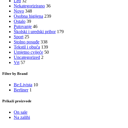
Led
32
Nekategorizirano
36
Novo
348
Osobna higijena
239
Ostalo
39
Putovanje
46
Školski i uredski pribor
179
Sport
25
Stolno posuđe
338
Tekstil i obuća
139
Umjetno cvijeće
50
Uncategorized
2
Vrt
57
Filter by Brand
Be:Livista
10
Berliner
1
Prikaži proizvode
On sale
Na zalihi