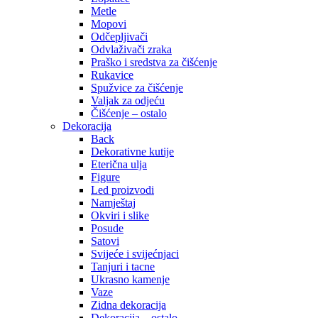
Metle
Mopovi
Odčepljivači
Odvlaživači zraka
Praško i sredstva za čišćenje
Rukavice
Spužvice za čišćenje
Valjak za odjeću
Čišćenje – ostalo
Dekoracija
Back
Dekorativne kutije
Eterična ulja
Figure
Led proizvodi
Namještaj
Okviri i slike
Posude
Satovi
Svijeće i svijećnjaci
Tanjuri i tacne
Ukrasno kamenje
Vaze
Zidna dekoracija
Dekoracija – ostalo