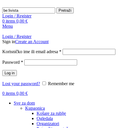
Pretraži
Login / Register
0
items
0,00
€
Menu
Login / Register
Sign in
Create an Account
Obavezno
Korisničko ime ili email adresa
*
Obavezno
Password
*
Log in
Lost your password?
Remember me
0
items
0,00
€
Sve za dom
Kupaonica
Košare za rublje
Ogledala
Organizatori