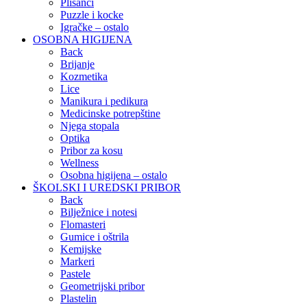
Plišanci
Puzzle i kocke
Igračke – ostalo
OSOBNA HIGIJENA
Back
Brijanje
Kozmetika
Lice
Manikura i pedikura
Medicinske potrepštine
Njega stopala
Optika
Pribor za kosu
Wellness
Osobna higijena – ostalo
ŠKOLSKI I UREDSKI PRIBOR
Back
Bilježnice i notesi
Flomasteri
Gumice i oštrila
Kemijske
Markeri
Pastele
Geometrijski pribor
Plastelin