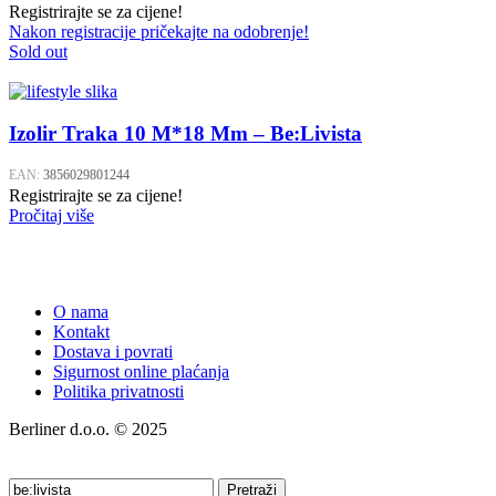
Registrirajte se za cijene!
Nakon registracije pričekajte na odobrenje!
Sold out
Izolir Traka 10 M*18 Mm – Be:Livista
EAN:
3856029801244
Registrirajte se za cijene!
Pročitaj više
O nama
Kontakt
Dostava i povrati
Sigurnost online plaćanja
Politika privatnosti
Berliner d.o.o. © 2025
Pretraži