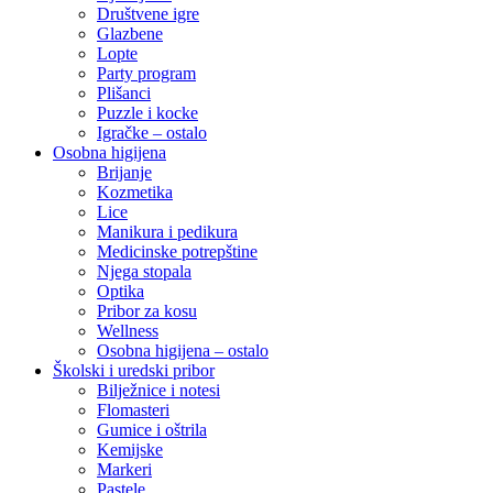
Društvene igre
Glazbene
Lopte
Party program
Plišanci
Puzzle i kocke
Igračke – ostalo
Osobna higijena
Brijanje
Kozmetika
Lice
Manikura i pedikura
Medicinske potrepštine
Njega stopala
Optika
Pribor za kosu
Wellness
Osobna higijena – ostalo
Školski i uredski pribor
Bilježnice i notesi
Flomasteri
Gumice i oštrila
Kemijske
Markeri
Pastele