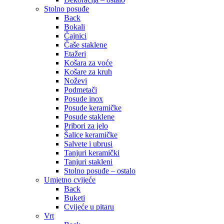
Stolno posuđe
Back
Bokali
Čajnici
Čaše staklene
Etažeri
Košara za voće
Košare za kruh
Noževi
Podmetači
Posude inox
Posude keramičke
Posude staklene
Pribori za jelo
Šalice keramičke
Salvete i ubrusi
Tanjuri keramički
Tanjuri stakleni
Stolno posuđe – ostalo
Umjetno cvijeće
Back
Buketi
Cvijeće u pitaru
Vrt