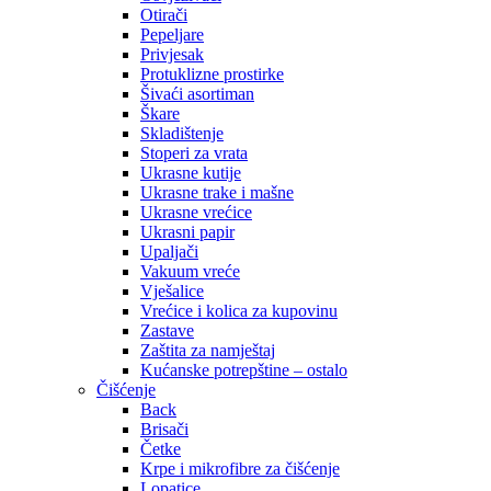
Otirači
Pepeljare
Privjesak
Protuklizne prostirke
Šivaći asortiman
Škare
Skladištenje
Stoperi za vrata
Ukrasne kutije
Ukrasne trake i mašne
Ukrasne vrećice
Ukrasni papir
Upaljači
Vakuum vreće
Vješalice
Vrećice i kolica za kupovinu
Zastave
Zaštita za namještaj
Kućanske potrepštine – ostalo
Čišćenje
Back
Brisači
Četke
Krpe i mikrofibre za čišćenje
Lopatice