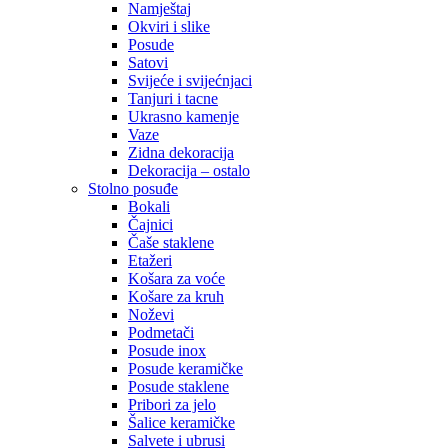
Namještaj
Okviri i slike
Posude
Satovi
Svijeće i svijećnjaci
Tanjuri i tacne
Ukrasno kamenje
Vaze
Zidna dekoracija
Dekoracija – ostalo
Stolno posuđe
Bokali
Čajnici
Čaše staklene
Etažeri
Košara za voće
Košare za kruh
Noževi
Podmetači
Posude inox
Posude keramičke
Posude staklene
Pribori za jelo
Šalice keramičke
Salvete i ubrusi