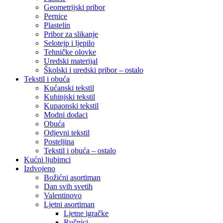
Geometrijski pribor
Pernice
Plastelin
Pribor za slikanje
Selotejp i ljepilo
Tehničke olovke
Uredski materijal
Školski i uredski pribor – ostalo
Tekstil i obuća
Kućanski tekstil
Kuhinjski tekstil
Kupaonski tekstil
Modni dodaci
Obuća
Odjevni tekstil
Posteljina
Tekstil i obuća – ostalo
Kućni ljubimci
Izdvojeno
Božićni asortiman
Dan svih svetih
Valentinovo
Ljetni asortiman
Ljetne igračke
Ručnici