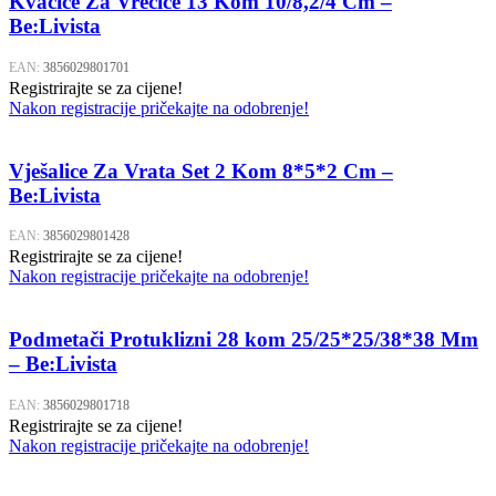
Kvačice Za Vrečice 13 Kom 10/8,2/4 Cm –
Be:Livista
EAN:
3856029801701
Registrirajte se za cijene!
Nakon registracije pričekajte na odobrenje!
Vješalice Za Vrata Set 2 Kom 8*5*2 Cm –
Be:Livista
EAN:
3856029801428
Registrirajte se za cijene!
Nakon registracije pričekajte na odobrenje!
Podmetači Protuklizni 28 kom 25/25*25/38*38 Mm
– Be:Livista
EAN:
3856029801718
Registrirajte se za cijene!
Nakon registracije pričekajte na odobrenje!