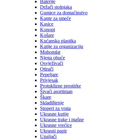
Baterije
Držači stolnjaka
Gumice za domaćinstvo
Kante za smeće
Kasice
Konopi
Košare
Kućanska plastika
Kutije za organizaciju
Muhomlat
Njega obuće
Osvježivači
Otirači
Pepeljare
Privjesak
Protuklizne prostirke
Šivaći asortiman
Škare
Skladištenje
Stoperi za vrata
Ukrasne kutije
Ukrasne trake i mašne
Ukrasne vrećice
Ukrasni papir
Upaljači