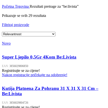
Početna
Trgovina
Rezultati pretrage za “be:livista”
Prikazuje se svih 29 rezultata
Filtriraj proizvode
Novo
Super Ljepilo 0,5Gr 4Kom Be:Livista
EAN:
3856029806850
Registrirajte se za cijene!
Nakon registracije pričekajte na odobrenje!
Kutija Platnena Za Pohranu 31 X 31 X 31 Cm –
Be:Livista
EAN:
3856029804726
Registrirajte se za cijene!