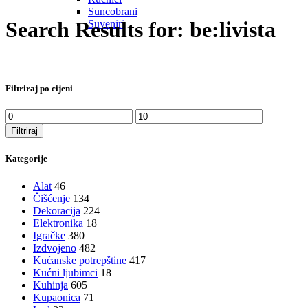
Suncobrani
Search Results for: be:livista
Suveniri
Filtriraj po cijeni
Min
Maks
cijena
cijena
Filtriraj
Kategorije
Alat
46
Čišćenje
134
Dekoracija
224
Elektronika
18
Igračke
380
Izdvojeno
482
Kućanske potrepštine
417
Kućni ljubimci
18
Kuhinja
605
Kupaonica
71