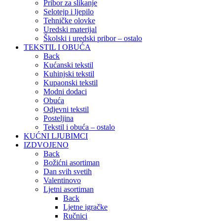
Pribor za slikanje
Selotejp i ljepilo
Tehničke olovke
Uredski materijal
Školski i uredski pribor – ostalo
TEKSTIL I OBUĆA
Back
Kućanski tekstil
Kuhinjski tekstil
Kupaonski tekstil
Modni dodaci
Obuća
Odjevni tekstil
Posteljina
Tekstil i obuća – ostalo
KUĆNI LJUBIMCI
IZDVOJENO
Back
Božićni asortiman
Dan svih svetih
Valentinovo
Ljetni asortiman
Back
Ljetne igračke
Ručnici