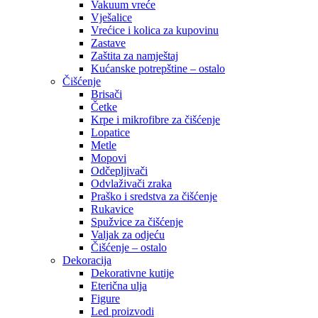
Vakuum vreće
Vješalice
Vrećice i kolica za kupovinu
Zastave
Zaštita za namještaj
Kućanske potrepštine – ostalo
Čišćenje
Brisači
Četke
Krpe i mikrofibre za čišćenje
Lopatice
Metle
Mopovi
Odčepljivači
Odvlaživači zraka
Praško i sredstva za čišćenje
Rukavice
Spužvice za čišćenje
Valjak za odjeću
Čišćenje – ostalo
Dekoracija
Dekorativne kutije
Eterična ulja
Figure
Led proizvodi