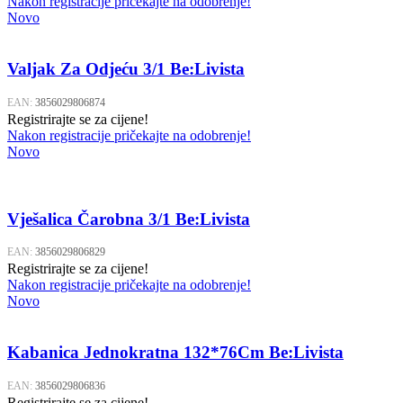
Nakon registracije pričekajte na odobrenje!
Novo
Valjak Za Odjeću 3/1 Be:Livista
EAN:
3856029806874
Registrirajte se za cijene!
Nakon registracije pričekajte na odobrenje!
Novo
Vješalica Čarobna 3/1 Be:Livista
EAN:
3856029806829
Registrirajte se za cijene!
Nakon registracije pričekajte na odobrenje!
Novo
Kabanica Jednokratna 132*76Cm Be:Livista
EAN:
3856029806836
Registrirajte se za cijene!