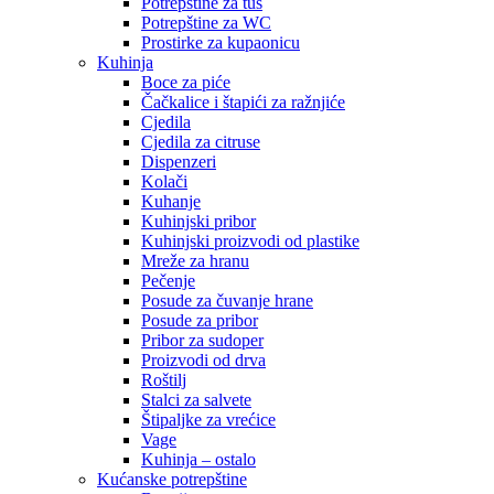
Potrepštine za tuš
Potrepštine za WC
Prostirke za kupaonicu
Kuhinja
Boce za piće
Čačkalice i štapići za ražnjiće
Cjedila
Cjedila za citruse
Dispenzeri
Kolači
Kuhanje
Kuhinjski pribor
Kuhinjski proizvodi od plastike
Mreže za hranu
Pečenje
Posude za čuvanje hrane
Posude za pribor
Pribor za sudoper
Proizvodi od drva
Roštilj
Stalci za salvete
Štipaljke za vrećice
Vage
Kuhinja – ostalo
Kućanske potrepštine