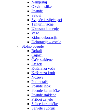
Namještaj
Okviri i slike
Posude
Satovi
Svijeće i svijećnjaci
Tanjuri i tacne
Ukrasno kamenje
Vaze
Zidna dekoracija
Dekoracija – ostalo
Stolno posuđe
Bokali
Čajnici
Čaše staklene
Etažeri
Košara za voće
Košare za kruh
Noževi
Podmetači
Posude inox
Posude keramičke
Posude staklene
Pribori za jelo
Šalice keramičke
Salvete i ubrusi