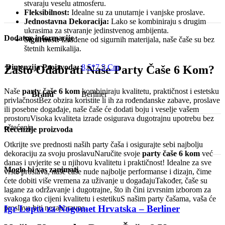
stvaraju veselu atmosferu.
Fleksibilnost:
Idealne su za unutarnje i vanjske proslave.
Jednostavna Dekoracija:
Lako se kombiniraju s drugim
ukrasima za stvaranje jedinstvenog ambijenta.
Dodatne informacije
Sigurnost:
Izrađene od sigurnih materijala, naše čaše su bez
štetnih kemikalija.
Dimenzija Proizvoda:
8,5*7,5 Cm
Zašto Odabrati Naše Party Čaše 6 Kom?
Naše
party čaše 6 kom
kombiniraju kvalitetu, praktičnost i estetsku
Brand
Berliner
privlačnostBez obzira koristite li ih za rođendanske zabave, proslave
ili posebne događaje, naše čaše će dodati boju i veselje vašem
prostoruVisoka kvaliteta izrade osigurava dugotrajnu upotrebu bez
oštećenja.
Recenzije proizvoda
Otkrijte sve prednosti naših party čaša i osigurajte sebi najbolju
dekoraciju za svoju proslavuNaručite svoje
party čaše 6 kom
već
danas i uvjerite se u njihovu kvalitetu i praktičnost! Idealne za sve
Moglo bi vas zanimati
vrste proslava, naše čaše nude najbolje performanse i dizajn, čime
ćete dobiti više vremena za uživanje u događajuTakođer, čaše su
lagane za održavanje i dugotrajne, što ih čini izvrsnim izborom za
svakoga tko cijeni kvalitetu i estetikuS našim party čašama, vaša će
proslava biti nezaboravna.
Igr Lopta za Nogomet Hrvatska – Berliner