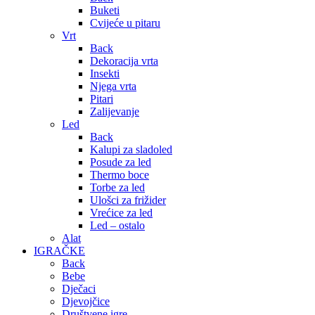
Buketi
Cvijeće u pitaru
Vrt
Back
Dekoracija vrta
Insekti
Njega vrta
Pitari
Zalijevanje
Led
Back
Kalupi za sladoled
Posude za led
Thermo boce
Torbe za led
Ulošci za frižider
Vrećice za led
Led – ostalo
Alat
IGRAČKE
Back
Bebe
Dječaci
Djevojčice
Društvene igre