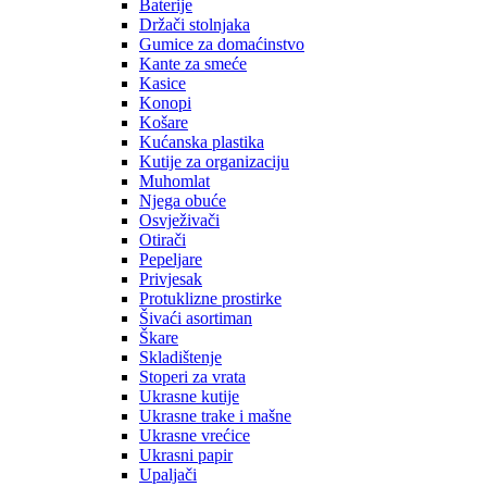
Baterije
Držači stolnjaka
Gumice za domaćinstvo
Kante za smeće
Kasice
Konopi
Košare
Kućanska plastika
Kutije za organizaciju
Muhomlat
Njega obuće
Osvježivači
Otirači
Pepeljare
Privjesak
Protuklizne prostirke
Šivaći asortiman
Škare
Skladištenje
Stoperi za vrata
Ukrasne kutije
Ukrasne trake i mašne
Ukrasne vrećice
Ukrasni papir
Upaljači