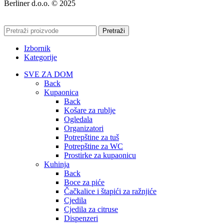
Berliner d.o.o. © 2025
Pretraži
Izbornik
Kategorije
SVE ZA DOM
Back
Kupaonica
Back
Košare za rublje
Ogledala
Organizatori
Potrepštine za tuš
Potrepštine za WC
Prostirke za kupaonicu
Kuhinja
Back
Boce za piće
Čačkalice i štapići za ražnjiće
Cjedila
Cjedila za citruse
Dispenzeri