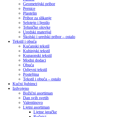
Geometrijski pribor
Pernice
Plastelin
Pribor za slikanje
Selotejp i ljepilo
Tehničke olovke
Uredski materijal
Školski i uredski pribor – ostalo
Tekstil i obuća
Kućanski tekstil
Kuhinjski tekstil
Kupaonski tekstil
Modni dodaci
Obuća
Odjevni tekstil
Posteljina
Tekstil i obuća – ostalo
Kućni ljubimci
Izdvojeno
Božićni asortiman
Dan svih svetih
Valentinovo
Ljetni asortiman
Ljetne igračke
Ručnici