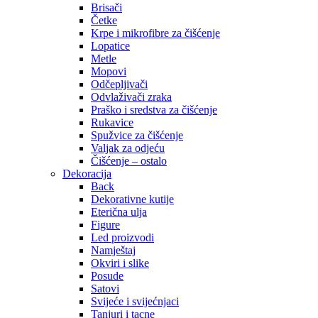
Brisači
Četke
Krpe i mikrofibre za čišćenje
Lopatice
Metle
Mopovi
Odčepljivači
Odvlaživači zraka
Praško i sredstva za čišćenje
Rukavice
Spužvice za čišćenje
Valjak za odjeću
Čišćenje – ostalo
Dekoracija
Back
Dekorativne kutije
Eterična ulja
Figure
Led proizvodi
Namještaj
Okviri i slike
Posude
Satovi
Svijeće i svijećnjaci
Tanjuri i tacne