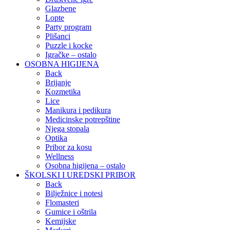
Glazbene
Lopte
Party program
Plišanci
Puzzle i kocke
Igračke – ostalo
OSOBNA HIGIJENA
Back
Brijanje
Kozmetika
Lice
Manikura i pedikura
Medicinske potrepštine
Njega stopala
Optika
Pribor za kosu
Wellness
Osobna higijena – ostalo
ŠKOLSKI I UREDSKI PRIBOR
Back
Bilježnice i notesi
Flomasteri
Gumice i oštrila
Kemijske