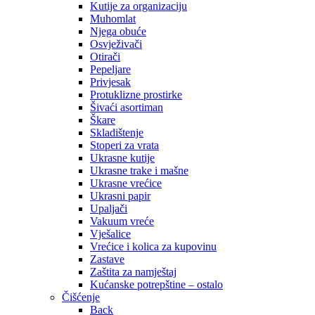
Kutije za organizaciju
Muhomlat
Njega obuće
Osvježivači
Otirači
Pepeljare
Privjesak
Protuklizne prostirke
Šivaći asortiman
Škare
Skladištenje
Stoperi za vrata
Ukrasne kutije
Ukrasne trake i mašne
Ukrasne vrećice
Ukrasni papir
Upaljači
Vakuum vreće
Vješalice
Vrećice i kolica za kupovinu
Zastave
Zaštita za namještaj
Kućanske potrepštine – ostalo
Čišćenje
Back