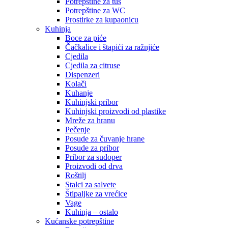
Potrepštine za tuš
Potrepštine za WC
Prostirke za kupaonicu
Kuhinja
Boce za piće
Čačkalice i štapići za ražnjiće
Cjedila
Cjedila za citruse
Dispenzeri
Kolači
Kuhanje
Kuhinjski pribor
Kuhinjski proizvodi od plastike
Mreže za hranu
Pečenje
Posude za čuvanje hrane
Posude za pribor
Pribor za sudoper
Proizvodi od drva
Roštilj
Stalci za salvete
Štipaljke za vrećice
Vage
Kuhinja – ostalo
Kućanske potrepštine