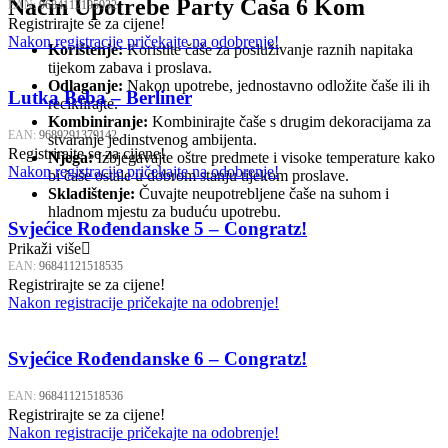
Način Upotrebe Party Čaša 6 Kom
EAN:
9684112195932
Registrirajte se za cijene!
Nakon registracije pričekajte na odobrenje!
Korištenje:
Koristite čaše za posluživanje raznih napitaka
tijekom zabava i proslava.
Odlaganje:
Nakon upotrebe, jednostavno odložite čaše ili ih
Lutka Beba – Berliner
reciklirajte.
Kombiniranje:
Kombinirajte čaše s drugim dekoracijama za
EAN:
9689291379142
stvaranje jedinstvenog ambijenta.
Registrirajte se za cijene!
Njega:
Izbjegavajte oštre predmete i visoke temperature kako
Nakon registracije pričekajte na odobrenje!
bi čaše ostale u dobrom stanju tijekom proslave.
Skladištenje:
Čuvajte neupotrebljene čaše na suhom i
hladnom mjestu za buduću upotrebu.
Svjećice Rođendanske 5 – Congratz!
Prikaži više
EAN:
96841121518535
Registrirajte se za cijene!
Nakon registracije pričekajte na odobrenje!
Svjećice Rođendanske 6 – Congratz!
EAN:
96841121518536
Registrirajte se za cijene!
Nakon registracije pričekajte na odobrenje!