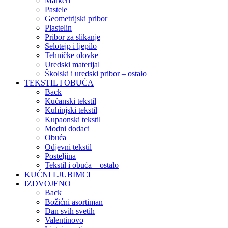
Markeri
Pastele
Geometrijski pribor
Plastelin
Pribor za slikanje
Selotejp i ljepilo
Tehničke olovke
Uredski materijal
Školski i uredski pribor – ostalo
TEKSTIL I OBUĆA
Back
Kućanski tekstil
Kuhinjski tekstil
Kupaonski tekstil
Modni dodaci
Obuća
Odjevni tekstil
Posteljina
Tekstil i obuća – ostalo
KUĆNI LJUBIMCI
IZDVOJENO
Back
Božićni asortiman
Dan svih svetih
Valentinovo