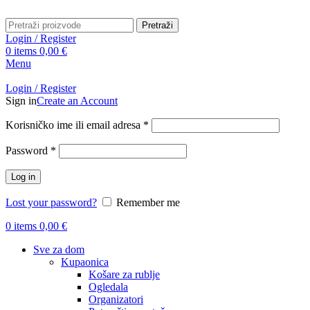
Pretraži
Login / Register
0
items
0,00
€
Menu
Login / Register
Sign in
Create an Account
Obavezno
Korisničko ime ili email adresa
*
Obavezno
Password
*
Log in
Lost your password?
Remember me
0
items
0,00
€
Sve za dom
Kupaonica
Košare za rublje
Ogledala
Organizatori