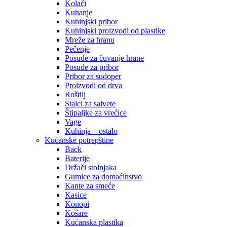
Kolači
Kuhanje
Kuhinjski pribor
Kuhinjski proizvodi od plastike
Mreže za hranu
Pečenje
Posude za čuvanje hrane
Posude za pribor
Pribor za sudoper
Proizvodi od drva
Roštilj
Stalci za salvete
Štipaljke za vrećice
Vage
Kuhinja – ostalo
Kućanske potrepštine
Back
Baterije
Držači stolnjaka
Gumice za domaćinstvo
Kante za smeće
Kasice
Konopi
Košare
Kućanska plastika