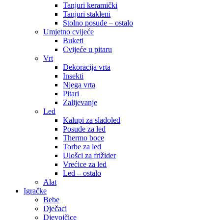
Tanjuri keramički
Tanjuri stakleni
Stolno posuđe – ostalo
Umjetno cvijeće
Buketi
Cvijeće u pitaru
Vrt
Dekoracija vrta
Insekti
Njega vrta
Pitari
Zalijevanje
Led
Kalupi za sladoled
Posude za led
Thermo boce
Torbe za led
Ulošci za frižider
Vrećice za led
Led – ostalo
Alat
Igračke
Bebe
Dječaci
Djevojčice