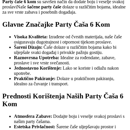
Party čaše 6 kom
su savršen način da dodate boju i veselje svakoj
proslaviNaše
šačene party čaše
dolaze u različitim bojama, idealne
za sve vrste zabava i posebnih događaja.
Glavne Značajke Party Čaša 6 Kom
Visoka Kvaliteta:
Izrađene od čvrstih materijala, naše čaše
osiguravaju dugotrajnost i otpornost tijekom proslave.
Šareni Dizajn:
Čaše dolaze u različitim bojama kako bi
uljepšale svaki događaj i privukle pažnju gostiju.
Raznovrsna Upotreba:
Idealne za rođendane, zabave,
proslave i sve vrste svečanosti.
Jednostavno Korištenje:
Lako se koriste i odlažu nakon
upotrebe.
Praktično Pakiranje:
Dolaze u praktičnom pakiranju,
idealno za čuvanje i transport.
Prednosti Korištenja Naših Party Čaša 6
Kom
Atmosfera Zabave:
Dodajte boju i veselje svakoj proslavi s
našim party čašama.
Estetska Privlačnost:
Šarene čaše uljepšavaju prostor i