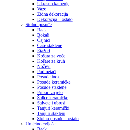
Ukrasno kamenje
Vaze
Zidna dekoracija
Dekoracija – ostalo
Stolno posuđe
Back
Bokali
Čajnici
Čaše staklene
Etažeri
Košara za voće
Košare za kruh
Noževi
Podmetači
Posude inox
Posude keramičke
Posude staklene
Pribori za jelo
Šalice keramičke
Salvete i ubrusi
Tanjuri keramički
Tanjuri stakleni
Stolno posuđe – ostalo
Umjetno cvijeće
Back