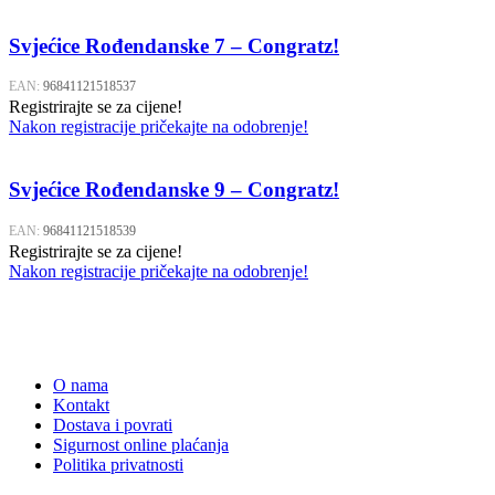
Svjećice Rođendanske 7 – Congratz!
EAN:
96841121518537
Registrirajte se za cijene!
Nakon registracije pričekajte na odobrenje!
Svjećice Rođendanske 9 – Congratz!
EAN:
96841121518539
Registrirajte se za cijene!
Nakon registracije pričekajte na odobrenje!
O nama
Kontakt
Dostava i povrati
Sigurnost online plaćanja
Politika privatnosti