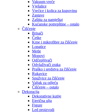
Vakuum vreće
Vješalice
Vrećice i kolica za kupovinu
Zastave
Zaštita za namještaj
Kućanske potrepštine – ostalo
Čišćenje
Brisači
Četke
Krpe i mikrofibre za čišćenje
Lopatice
Metle
Mopovi
Odčepljivači
Odvlaživači zraka
Praško i sredstva za čišćenje
Rukavice
Spužvice za čišćenje
Valjak za odjeću
Čišćenje – ostalo
Dekoracija
Dekorativne kutije
Eterična ulja
Figure
Led proizvodi