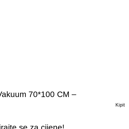
Vakuum 70*100 CM –
Kipit
irajte se za cijene!