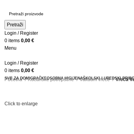
Pretraži
Login / Register
0
items
0,00
€
Menu
Login / Register
0
items
0,00
€
SVE ZA DOM
IGRAČKE
OSOBNA HIGIJENA
ŠKOLSKI I UREDSKI PRIB
Početna
Kućanske potrepštine
Vakuum vreće
Vreća V
Click to enlarge