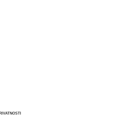
Berliner d.o.o. © 2025
RIVATNOSTI