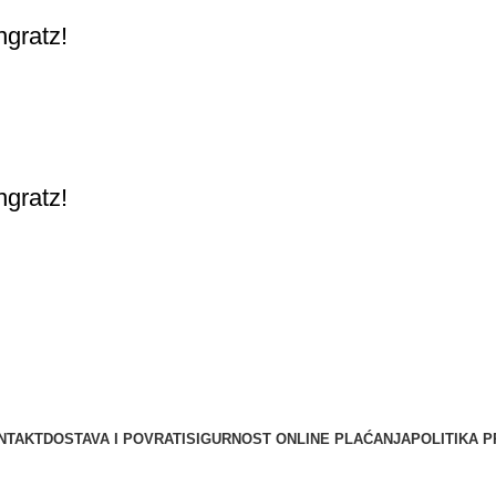
gratz!
gratz!
NTAKT
DOSTAVA I POVRATI
SIGURNOST ONLINE PLAĆANJA
POLITIKA P