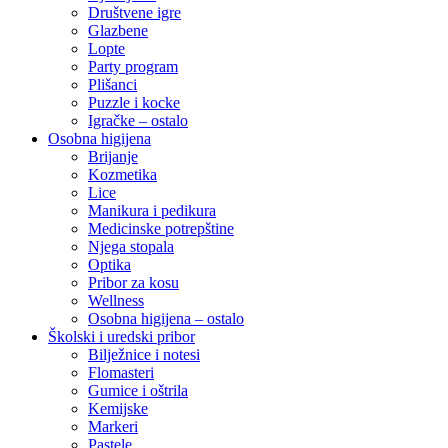
Društvene igre
Glazbene
Lopte
Party program
Plišanci
Puzzle i kocke
Igračke – ostalo
Osobna higijena
Brijanje
Kozmetika
Lice
Manikura i pedikura
Medicinske potrepštine
Njega stopala
Optika
Pribor za kosu
Wellness
Osobna higijena – ostalo
Školski i uredski pribor
Bilježnice i notesi
Flomasteri
Gumice i oštrila
Kemijske
Markeri
Pastele