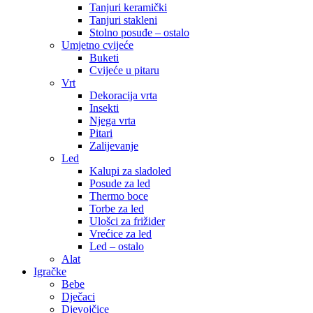
Tanjuri keramički
Tanjuri stakleni
Stolno posuđe – ostalo
Umjetno cvijeće
Buketi
Cvijeće u pitaru
Vrt
Dekoracija vrta
Insekti
Njega vrta
Pitari
Zalijevanje
Led
Kalupi za sladoled
Posude za led
Thermo boce
Torbe za led
Ulošci za frižider
Vrećice za led
Led – ostalo
Alat
Igračke
Bebe
Dječaci
Djevojčice