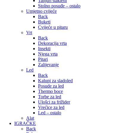
Tanjuri stakleni
Stolno posuđe – ostalo
Umjetno cvijeće
Back
Buketi
Cvijeće u pitaru
Vrt
Back
Dekoracija vrta
Insekti
Njega vrta
Pitari
Zalijevanje
Led
Back
Kalupi za sladoled
Posude za led
Thermo boce
Torbe za led
Ulošci za frižider
Vrećice za led
Led – ostalo
Alat
IGRAČKE
Back