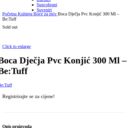
Suncobrani
Suveniri
Početna
Kuhinja
Boce za piće
Boca Dječja Pvc Konjić 300 Ml –
Be:Tuff
Sold out
Click to enlarge
Boca Dječja Pvc Konjić 300 Ml –
Be:Tuff
e:Tuff
Registrirajte se za cijene!
Opis proizvoda