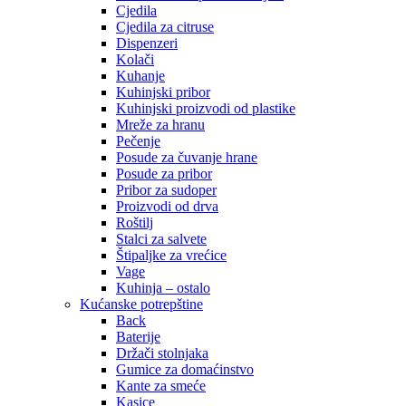
Cjedila
Cjedila za citruse
Dispenzeri
Kolači
Kuhanje
Kuhinjski pribor
Kuhinjski proizvodi od plastike
Mreže za hranu
Pečenje
Posude za čuvanje hrane
Posude za pribor
Pribor za sudoper
Proizvodi od drva
Roštilj
Stalci za salvete
Štipaljke za vrećice
Vage
Kuhinja – ostalo
Kućanske potrepštine
Back
Baterije
Držači stolnjaka
Gumice za domaćinstvo
Kante za smeće
Kasice