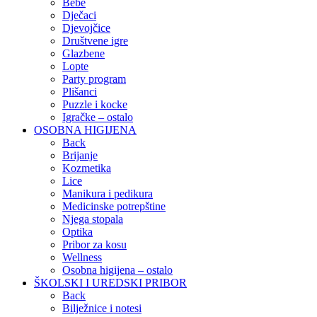
Bebe
Dječaci
Djevojčice
Društvene igre
Glazbene
Lopte
Party program
Plišanci
Puzzle i kocke
Igračke – ostalo
OSOBNA HIGIJENA
Back
Brijanje
Kozmetika
Lice
Manikura i pedikura
Medicinske potrepštine
Njega stopala
Optika
Pribor za kosu
Wellness
Osobna higijena – ostalo
ŠKOLSKI I UREDSKI PRIBOR
Back
Bilježnice i notesi