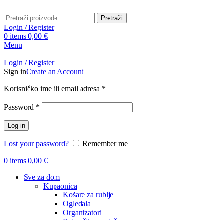
Pretraži
Login / Register
0
items
0,00
€
Menu
Login / Register
Sign in
Create an Account
Obavezno
Korisničko ime ili email adresa
*
Obavezno
Password
*
Log in
Lost your password?
Remember me
0
items
0,00
€
Sve za dom
Kupaonica
Košare za rublje
Ogledala
Organizatori