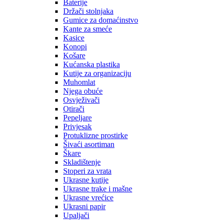
Baterije
Držači stolnjaka
Gumice za domaćinstvo
Kante za smeće
Kasice
Konopi
Košare
Kućanska plastika
Kutije za organizaciju
Muhomlat
Njega obuće
Osvježivači
Otirači
Pepeljare
Privjesak
Protuklizne prostirke
Šivaći asortiman
Škare
Skladištenje
Stoperi za vrata
Ukrasne kutije
Ukrasne trake i mašne
Ukrasne vrećice
Ukrasni papir
Upaljači