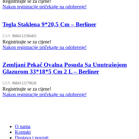
Registrirajte se za cijene!
Nakon registracije pričekajte na odobrenje!
Tegla Staklena 9*20,5 Cm – Berliner
EAN:
9684112196403
Registrirajte se za cijene!
Nakon registracije pričekajte na odobrenje!
Zemljani Pekač Ovalna Posuda Sa Unutrašnjom
Glazurom 33*18*5 Cm 2 L – Berliner
EAN:
9684112179628
Registrirajte se za cijene!
Nakon registracije pričekajte na odobrenje!
O nama
Kontakt
Dostava i povrati