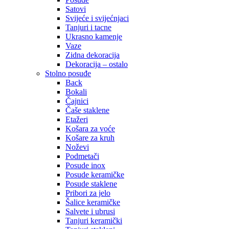
Satovi
Svijeće i svijećnjaci
Tanjuri i tacne
Ukrasno kamenje
Vaze
Zidna dekoracija
Dekoracija – ostalo
Stolno posuđe
Back
Bokali
Čajnici
Čaše staklene
Etažeri
Košara za voće
Košare za kruh
Noževi
Podmetači
Posude inox
Posude keramičke
Posude staklene
Pribori za jelo
Šalice keramičke
Salvete i ubrusi
Tanjuri keramički