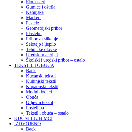
Flomasteri
Gumice i oštrila
Kemijske
Markeri
Pastele
Geometrijski pribor
Plastelin
Pribor za slikanje
Selotejp i ljepilo
Tehničke olovke
Uredski materijal
Školski i uredski pribor – ostalo
TEKSTIL I OBUĆA
Back
Kućanski tekstil
Kuhinjski tekstil
Kupaonski tekstil
Modni dodaci
Obuća
Odjevni tekstil
Posteljina
Tekstil i obuća – ostalo
KUĆNI LJUBIMCI
IZDVOJENO
Back