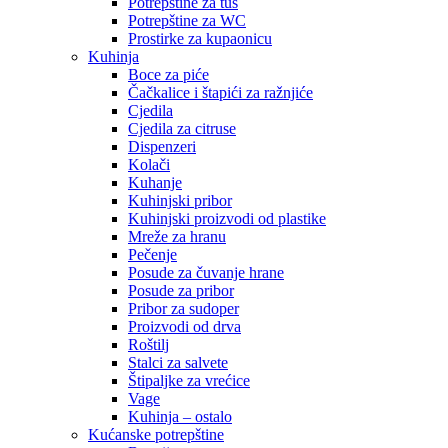
Potrepštine za tuš
Potrepštine za WC
Prostirke za kupaonicu
Kuhinja
Boce za piće
Čačkalice i štapići za ražnjiće
Cjedila
Cjedila za citruse
Dispenzeri
Kolači
Kuhanje
Kuhinjski pribor
Kuhinjski proizvodi od plastike
Mreže za hranu
Pečenje
Posude za čuvanje hrane
Posude za pribor
Pribor za sudoper
Proizvodi od drva
Roštilj
Stalci za salvete
Štipaljke za vrećice
Vage
Kuhinja – ostalo
Kućanske potrepštine