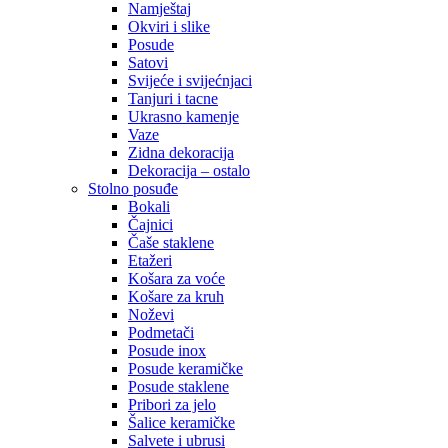
Namještaj
Okviri i slike
Posude
Satovi
Svijeće i svijećnjaci
Tanjuri i tacne
Ukrasno kamenje
Vaze
Zidna dekoracija
Dekoracija – ostalo
Stolno posuđe
Bokali
Čajnici
Čaše staklene
Etažeri
Košara za voće
Košare za kruh
Noževi
Podmetači
Posude inox
Posude keramičke
Posude staklene
Pribori za jelo
Šalice keramičke
Salvete i ubrusi