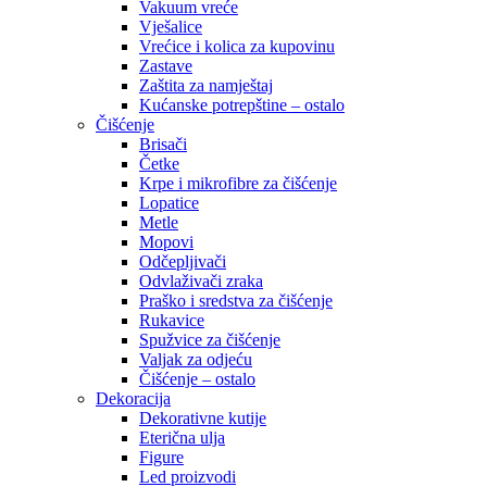
Vakuum vreće
Vješalice
Vrećice i kolica za kupovinu
Zastave
Zaštita za namještaj
Kućanske potrepštine – ostalo
Čišćenje
Brisači
Četke
Krpe i mikrofibre za čišćenje
Lopatice
Metle
Mopovi
Odčepljivači
Odvlaživači zraka
Praško i sredstva za čišćenje
Rukavice
Spužvice za čišćenje
Valjak za odjeću
Čišćenje – ostalo
Dekoracija
Dekorativne kutije
Eterična ulja
Figure
Led proizvodi