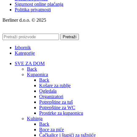
Sigurnost online plaćanja
Politika privatnosti
Berliner d.o.o. © 2025
Pretraži
Izbornik
Kategorije
SVE ZA DOM
Back
Kupaonica
Back
Košare za rublje
Ogledala
Organizatori
Potrepštine za tuš
Potrepštine za WC
Prostirke za kupaonicu
Kuhinja
Back
Boce za piće
Čačkalice i štapići za ražnjiće