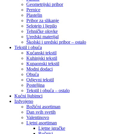
Geometrijski pribor
Pernice
Plastelin
Pribor za slikanje
Selotejp i ljepilo
Tehničke olovke
Uredski materijal
Školski i uredski pribor – ostalo
Tekstil i obuća
Kućanski tekstil
Kuhinjski tekstil
Kupaonski tekstil
Modni dodaci
Obuća
Odjevni tekstil
Posteljina
Tekstil i obuća – ostalo
Kućni ljubimci
Izdvojeno
Božićni asortiman
Dan svih svetih
Valentinovo
Ljetni asortiman
Ljetne igračke
Ručnici