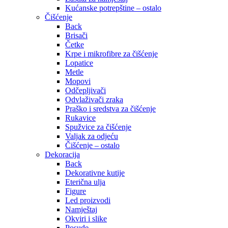
Kućanske potrepštine – ostalo
Čišćenje
Back
Brisači
Četke
Krpe i mikrofibre za čišćenje
Lopatice
Metle
Mopovi
Odčepljivači
Odvlaživači zraka
Praško i sredstva za čišćenje
Rukavice
Spužvice za čišćenje
Valjak za odjeću
Čišćenje – ostalo
Dekoracija
Back
Dekorativne kutije
Eterična ulja
Figure
Led proizvodi
Namještaj
Okviri i slike
Posude