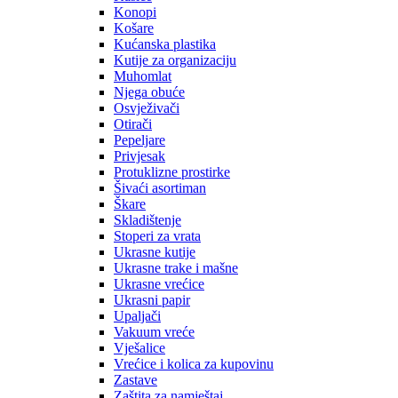
Konopi
Košare
Kućanska plastika
Kutije za organizaciju
Muhomlat
Njega obuće
Osvježivači
Otirači
Pepeljare
Privjesak
Protuklizne prostirke
Šivaći asortiman
Škare
Skladištenje
Stoperi za vrata
Ukrasne kutije
Ukrasne trake i mašne
Ukrasne vrećice
Ukrasni papir
Upaljači
Vakuum vreće
Vješalice
Vrećice i kolica za kupovinu
Zastave
Zaštita za namještaj