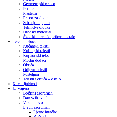
Geometrijski pribor
Pernice
Plastelin
Pribor za slikanje
Selotejp i ljepilo
Tehničke olovke
Uredski materijal
Školski i uredski pribor – ostalo
Tekstil i obuća
Kućanski tekstil
Kuhinjski tekstil
Kupaonski tekstil
Modni dodaci
Obuća
Odjevni tekstil
Posteljina
Tekstil i obuća – ostalo
Kućni ljubimci
Izdvojeno
Božićni asortiman
Dan svih svetih
Valentinovo
Ljetni asortiman
Ljetne igračke
Ručnici