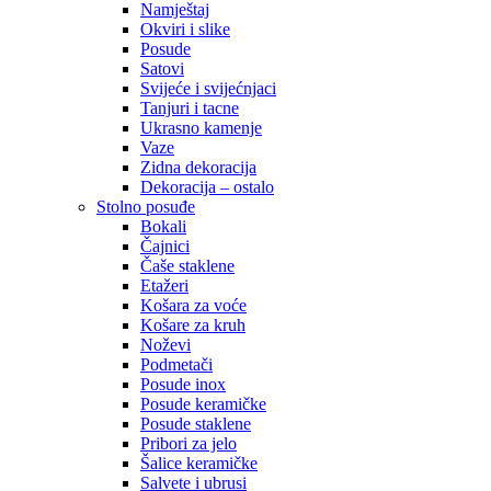
Namještaj
Okviri i slike
Posude
Satovi
Svijeće i svijećnjaci
Tanjuri i tacne
Ukrasno kamenje
Vaze
Zidna dekoracija
Dekoracija – ostalo
Stolno posuđe
Bokali
Čajnici
Čaše staklene
Etažeri
Košara za voće
Košare za kruh
Noževi
Podmetači
Posude inox
Posude keramičke
Posude staklene
Pribori za jelo
Šalice keramičke
Salvete i ubrusi