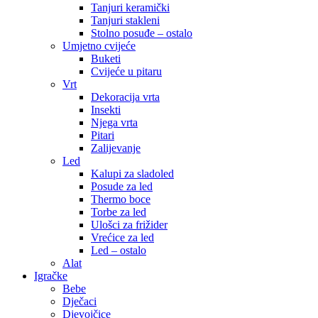
Tanjuri keramički
Tanjuri stakleni
Stolno posuđe – ostalo
Umjetno cvijeće
Buketi
Cvijeće u pitaru
Vrt
Dekoracija vrta
Insekti
Njega vrta
Pitari
Zalijevanje
Led
Kalupi za sladoled
Posude za led
Thermo boce
Torbe za led
Ulošci za frižider
Vrećice za led
Led – ostalo
Alat
Igračke
Bebe
Dječaci
Djevojčice