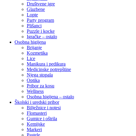
Društvene igre
Glazbene
Lopte
Party program
Plišanci
Puzzle i kocke
Igračke – ostalo
Osobna higijena
Brijanje
Kozmetika
Lice
Manikura i pedikura
Medicinske potrepštine
Njega stopala
Optika
Pribor za kosu
Wellness
Osobna higijena – ostalo
Školski i uredski pribor
Bilježnice i notesi
Flomasteri
Gumice i oštrila
Kemijske
Markeri
Pastele