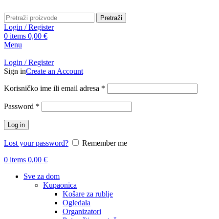
Pretraži
Login / Register
0
items
0,00
€
Menu
Login / Register
Sign in
Create an Account
Obavezno
Korisničko ime ili email adresa
*
Obavezno
Password
*
Log in
Lost your password?
Remember me
0
items
0,00
€
Sve za dom
Kupaonica
Košare za rublje
Ogledala
Organizatori