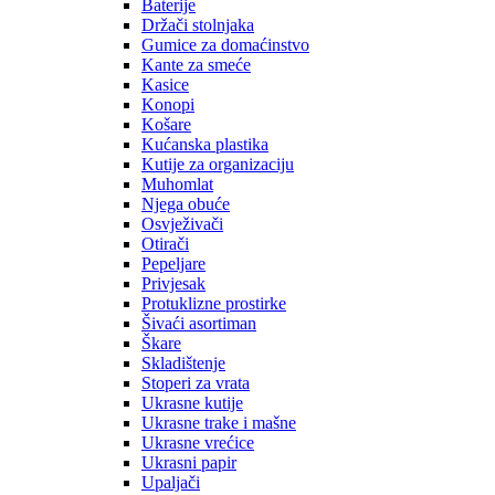
Baterije
Držači stolnjaka
Gumice za domaćinstvo
Kante za smeće
Kasice
Konopi
Košare
Kućanska plastika
Kutije za organizaciju
Muhomlat
Njega obuće
Osvježivači
Otirači
Pepeljare
Privjesak
Protuklizne prostirke
Šivaći asortiman
Škare
Skladištenje
Stoperi za vrata
Ukrasne kutije
Ukrasne trake i mašne
Ukrasne vrećice
Ukrasni papir
Upaljači