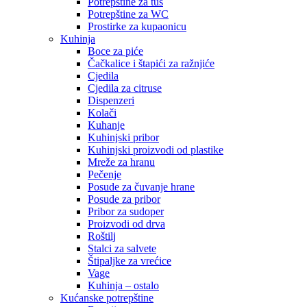
Potrepštine za tuš
Potrepštine za WC
Prostirke za kupaonicu
Kuhinja
Boce za piće
Čačkalice i štapići za ražnjiće
Cjedila
Cjedila za citruse
Dispenzeri
Kolači
Kuhanje
Kuhinjski pribor
Kuhinjski proizvodi od plastike
Mreže za hranu
Pečenje
Posude za čuvanje hrane
Posude za pribor
Pribor za sudoper
Proizvodi od drva
Roštilj
Stalci za salvete
Štipaljke za vrećice
Vage
Kuhinja – ostalo
Kućanske potrepštine