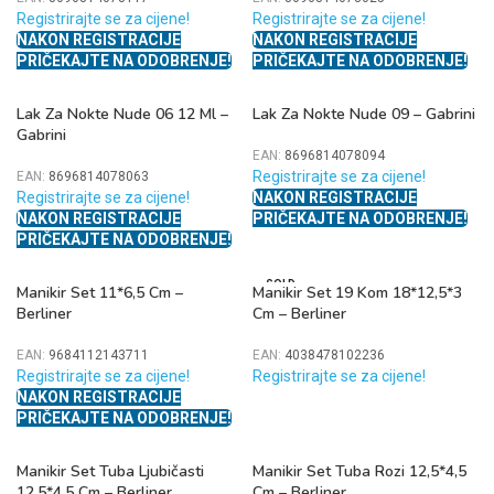
Registrirajte se za cijene!
Registrirajte se za cijene!
NAKON REGISTRACIJE
NAKON REGISTRACIJE
PRIČEKAJTE NA ODOBRENJE!
PRIČEKAJTE NA ODOBRENJE!
Lak Za Nokte Nude 06 12 Ml –
Lak Za Nokte Nude 09 – Gabrini
Gabrini
EAN:
8696814078094
Registrirajte se za cijene!
EAN:
8696814078063
Registrirajte se za cijene!
NAKON REGISTRACIJE
NAKON REGISTRACIJE
PRIČEKAJTE NA ODOBRENJE!
PRIČEKAJTE NA ODOBRENJE!
SOLD
Manikir Set 11*6,5 Cm –
Manikir Set 19 Kom 18*12,5*3
OUT
Berliner
Cm – Berliner
EAN:
9684112143711
EAN:
4038478102236
PROČITAJ VIŠE
Registrirajte se za cijene!
Registrirajte se za cijene!
NAKON REGISTRACIJE
PRIČEKAJTE NA ODOBRENJE!
Manikir Set Tuba Ljubičasti
Manikir Set Tuba Rozi 12,5*4,5
12,5*4,5 Cm – Berliner
Cm – Berliner