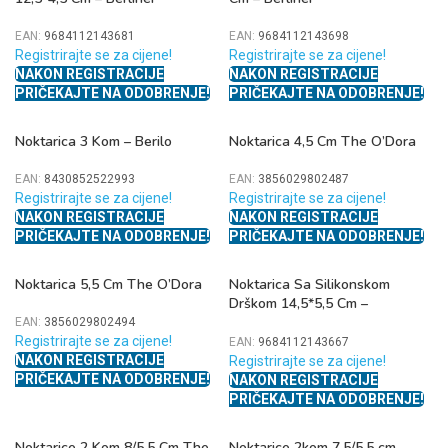
EAN:
9684112143681
EAN:
9684112143698
Registrirajte se za cijene!
Registrirajte se za cijene!
NAKON REGISTRACIJE
NAKON REGISTRACIJE
PRIČEKAJTE NA ODOBRENJE!
PRIČEKAJTE NA ODOBRENJE!
Noktarica 3 Kom – Berilo
Noktarica 4,5 Cm The O’Dora
EAN:
8430852522993
EAN:
3856029802487
Registrirajte se za cijene!
Registrirajte se za cijene!
NAKON REGISTRACIJE
NAKON REGISTRACIJE
PRIČEKAJTE NA ODOBRENJE!
PRIČEKAJTE NA ODOBRENJE!
Noktarica 5,5 Cm The O’Dora
Noktarica Sa Silikonskom
Drškom 14,5*5,5 Cm –
The’Odora
EAN:
3856029802494
Registrirajte se za cijene!
EAN:
9684112143667
NAKON REGISTRACIJE
Registrirajte se za cijene!
PRIČEKAJTE NA ODOBRENJE!
NAKON REGISTRACIJE
PRIČEKAJTE NA ODOBRENJE!
Noktarice 2 Kom 8/5,5 Cm The
Noktarice 2kom 7.5/5.5 cm