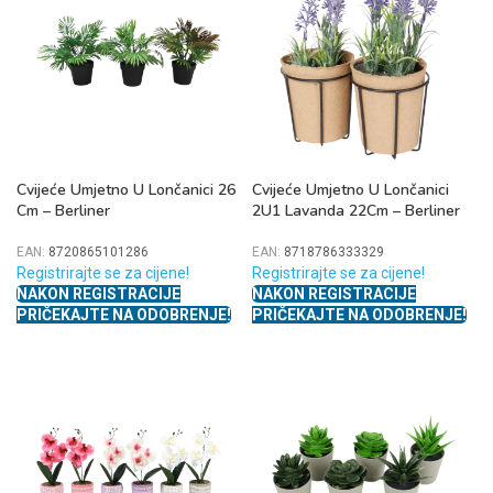
Cvijeće Umjetno U Lončanici 26
Cvijeće Umjetno U Lončanici
Cm – Berliner
2U1 Lavanda 22Cm – Berliner
EAN:
8720865101286
EAN:
8718786333329
Registrirajte se za cijene!
Registrirajte se za cijene!
NAKON REGISTRACIJE
NAKON REGISTRACIJE
PRIČEKAJTE NA ODOBRENJE!
PRIČEKAJTE NA ODOBRENJE!