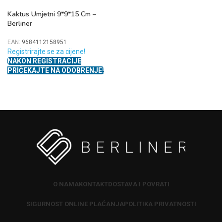
Kaktus Umjetni 9*9*15 Cm –
Berliner
EAN:
9684112158951
Registrirajte se za cijene!
NAKON REGISTRACIJE
PRIČEKAJTE NA ODOBRENJE!
O NAMA
KONTAKT
DOSTAVA I POVRATI
SIGURNOST ONLINE PLAĆANJA
POLITIKA PRIVATNOSTI