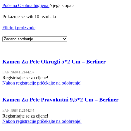
Početna
Osobna higijena
Njega stopala
Prikazuje se svih 10 rezultata
Filtriraj proizvode
Kamen Za Pete Okrugli 5*2 Cm – Berliner
EAN:
9684112144237
Registrirajte se za cijene!
Nakon registracije pričekajte na odobrenje!
Kamen Za Pete Pravokutni 9,5*2 Cm – Berliner
EAN:
9684112144244
Registrirajte se za cijene!
Nakon registracije pričekajte na odobrenje!