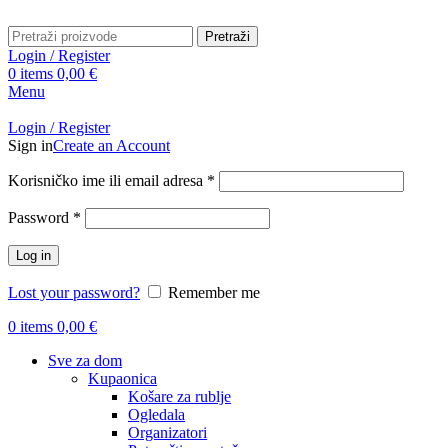
Pretraži
Login / Register
0
items
0,00
€
Menu
Login / Register
Sign in
Create an Account
Obavezno
Korisničko ime ili email adresa
*
Obavezno
Password
*
Log in
Lost your password?
Remember me
0
items
0,00
€
Sve za dom
Kupaonica
Košare za rublje
Ogledala
Organizatori