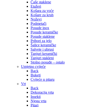
Čaše staklene
Etažeri
Košara za voće
Košare za kruh
Noževi
Podmetači
Posude inox
Posude keramičke
Posude staklene
Pribori za jelo
Šalice keramičke
Salvete i ubrusi
Tanjuri keramički
Tanjuri stakleni
Stolno posuđe – ostalo
Umjetno cvijeće
Back
Buketi
Cvijeće u pitaru
Vrt
Back
Dekoracija vrta
Insekti
Njega vrta
Pitari