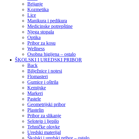
Brijanje
Kozmetika
Lice
Manikura i pedikura
Medicinske potrepštine
Njega stopala
Optika
Pribor za kosu
Wellness
Osobna higijena – ostalo
ŠKOLSKI I UREDSKI PRIBOR
Back
Bilježnice i notesi
Flomasteri
Gumice i oštrila
Kemijske
Markeri
Pastele
Geometrijski pribor
Plastelin
Pribor za slikanje
Selotejp i ljepilo
Tehničke olovke
Uredski materijal
Školski i uredski pribor – ostalo