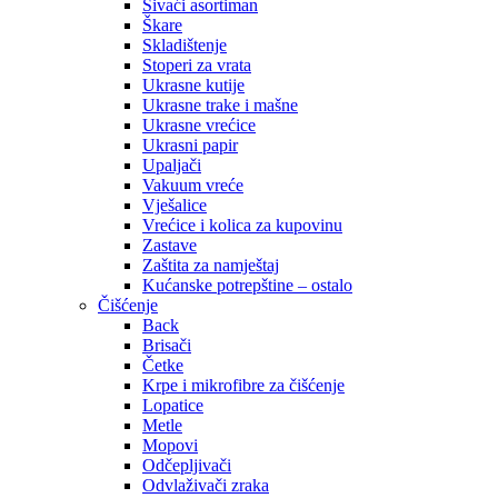
Šivaći asortiman
Škare
Skladištenje
Stoperi za vrata
Ukrasne kutije
Ukrasne trake i mašne
Ukrasne vrećice
Ukrasni papir
Upaljači
Vakuum vreće
Vješalice
Vrećice i kolica za kupovinu
Zastave
Zaštita za namještaj
Kućanske potrepštine – ostalo
Čišćenje
Back
Brisači
Četke
Krpe i mikrofibre za čišćenje
Lopatice
Metle
Mopovi
Odčepljivači
Odvlaživači zraka