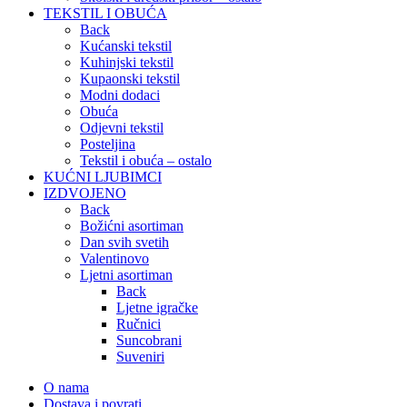
TEKSTIL I OBUĆA
Back
Kućanski tekstil
Kuhinjski tekstil
Kupaonski tekstil
Modni dodaci
Obuća
Odjevni tekstil
Posteljina
Tekstil i obuća – ostalo
KUĆNI LJUBIMCI
IZDVOJENO
Back
Božićni asortiman
Dan svih svetih
Valentinovo
Ljetni asortiman
Back
Ljetne igračke
Ručnici
Suncobrani
Suveniri
O nama
Dostava i povrati