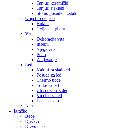
Tanjuri keramički
Tanjuri stakleni
Stolno posuđe – ostalo
Umjetno cvijeće
Buketi
Cvijeće u pitaru
Vrt
Dekoracija vrta
Insekti
Njega vrta
Pitari
Zalijevanje
Led
Kalupi za sladoled
Posude za led
Thermo boce
Torbe za led
Ulošci za frižider
Vrećice za led
Led – ostalo
Alat
Igračke
Bebe
Dječaci
Djevojčice