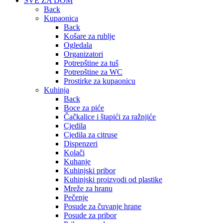
SVE ZA DOM
Back
Kupaonica
Back
Košare za rublje
Ogledala
Organizatori
Potrepštine za tuš
Potrepštine za WC
Prostirke za kupaonicu
Kuhinja
Back
Boce za piće
Čačkalice i štapići za ražnjiće
Cjedila
Cjedila za citruse
Dispenzeri
Kolači
Kuhanje
Kuhinjski pribor
Kuhinjski proizvodi od plastike
Mreže za hranu
Pečenje
Posude za čuvanje hrane
Posude za pribor