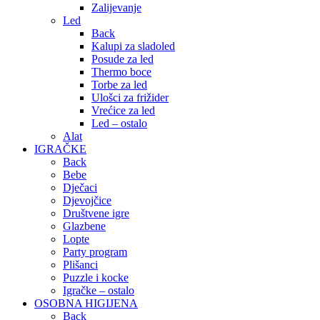
Zalijevanje
Led
Back
Kalupi za sladoled
Posude za led
Thermo boce
Torbe za led
Ulošci za frižider
Vrećice za led
Led – ostalo
Alat
IGRAČKE
Back
Bebe
Dječaci
Djevojčice
Društvene igre
Glazbene
Lopte
Party program
Plišanci
Puzzle i kocke
Igračke – ostalo
OSOBNA HIGIJENA
Back