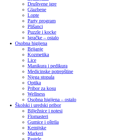
Društvene igre
Glazbene
Lopte
Party program
Plišanci
Puzzle i kocke
Igračke – ostalo
Osobna higijena
Brijanje
Kozmetika
Lice
Manikura i pedikura
Medicinske potrepštine
Njega stopala
Optika
Pribor za kosu
Wellness
Osobna higijena – ostalo
Školski i uredski pribor
Bilježnice i notesi
Flomasteri
Gumice i oštrila
Kemijske
Markeri
Pastele