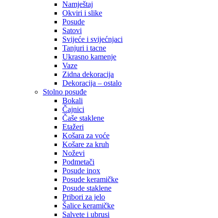
Namještaj
Okviri i slike
Posude
Satovi
Svijeće i svijećnjaci
Tanjuri i tacne
Ukrasno kamenje
Vaze
Zidna dekoracija
Dekoracija – ostalo
Stolno posuđe
Bokali
Čajnici
Čaše staklene
Etažeri
Košara za voće
Košare za kruh
Noževi
Podmetači
Posude inox
Posude keramičke
Posude staklene
Pribori za jelo
Šalice keramičke
Salvete i ubrusi