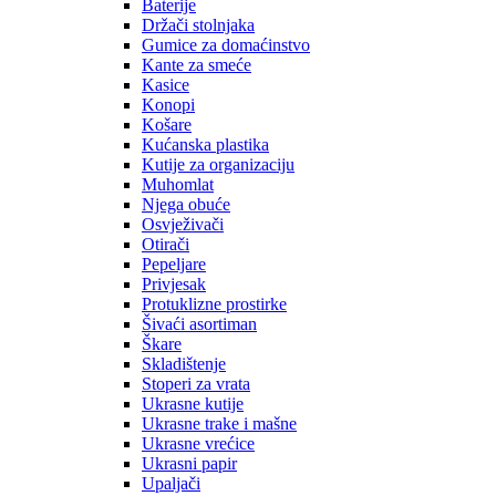
Baterije
Držači stolnjaka
Gumice za domaćinstvo
Kante za smeće
Kasice
Konopi
Košare
Kućanska plastika
Kutije za organizaciju
Muhomlat
Njega obuće
Osvježivači
Otirači
Pepeljare
Privjesak
Protuklizne prostirke
Šivaći asortiman
Škare
Skladištenje
Stoperi za vrata
Ukrasne kutije
Ukrasne trake i mašne
Ukrasne vrećice
Ukrasni papir
Upaljači