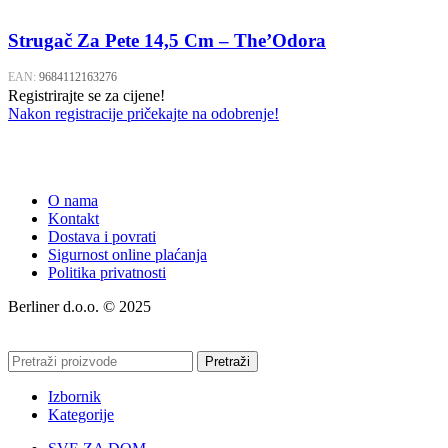
Strugač Za Pete 14,5 Cm – The’Odora
EAN:
9684112163276
Registrirajte se za cijene!
Nakon registracije pričekajte na odobrenje!
O nama
Kontakt
Dostava i povrati
Sigurnost online plaćanja
Politika privatnosti
Berliner d.o.o. © 2025
Pretraži
Izbornik
Kategorije