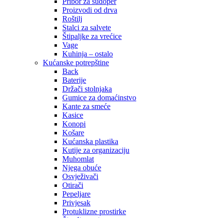
Pribor za sudoper
Proizvodi od drva
Roštilj
Stalci za salvete
Štipaljke za vrećice
Vage
Kuhinja – ostalo
Kućanske potrepštine
Back
Baterije
Držači stolnjaka
Gumice za domaćinstvo
Kante za smeće
Kasice
Konopi
Košare
Kućanska plastika
Kutije za organizaciju
Muhomlat
Njega obuće
Osvježivači
Otirači
Pepeljare
Privjesak
Protuklizne prostirke