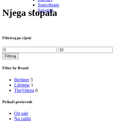
Suncobrani
Njega stopala
Suveniri
Filtriraj po cijeni
Min
Maks
cijena
cijena
Filtriraj
Filter by Brand
Berliner
3
Lifetime
1
The'Odora
6
Prikaži proizvode
On sale
Na zalihi