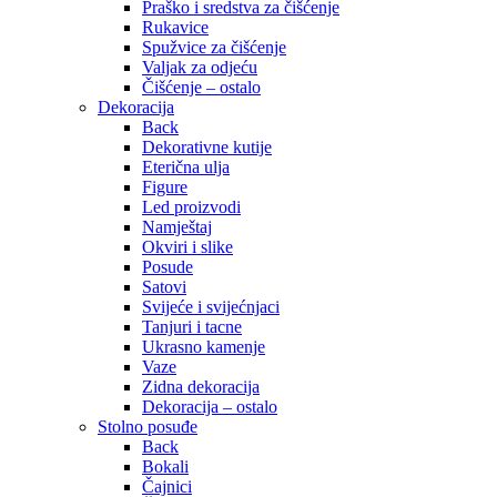
Praško i sredstva za čišćenje
Rukavice
Spužvice za čišćenje
Valjak za odjeću
Čišćenje – ostalo
Dekoracija
Back
Dekorativne kutije
Eterična ulja
Figure
Led proizvodi
Namještaj
Okviri i slike
Posude
Satovi
Svijeće i svijećnjaci
Tanjuri i tacne
Ukrasno kamenje
Vaze
Zidna dekoracija
Dekoracija – ostalo
Stolno posuđe
Back
Bokali
Čajnici