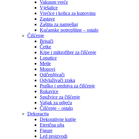
Vakuum vreće
Vješalice
Vrećice i kolica za kupovinu
Zastave
Zaštita za namještaj
Kućanske potrepštine – ostalo
Čišćenje
Brisači
Četke
Krpe i mikrofibre za čišćenje
Lopatice
Metle
Mopovi
Odčepljivači
Odvlaživači zraka
Praško i sredstva za čišćenje
Rukavice
Spužvice za čišćenje
Valjak za odjeću
Čišćenje – ostalo
Dekoracija
Dekorativne kutije
Eterična ulja
Figure
Led proizvodi