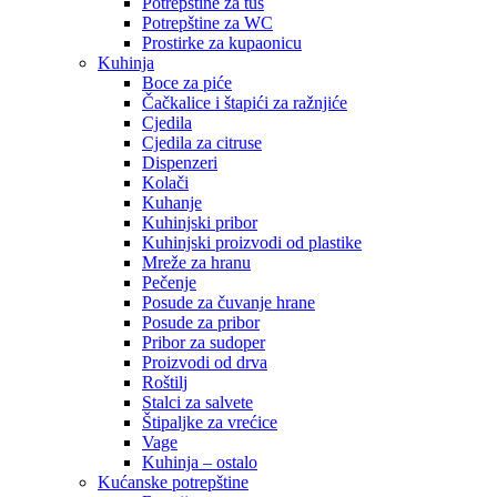
Potrepštine za tuš
Potrepštine za WC
Prostirke za kupaonicu
Kuhinja
Boce za piće
Čačkalice i štapići za ražnjiće
Cjedila
Cjedila za citruse
Dispenzeri
Kolači
Kuhanje
Kuhinjski pribor
Kuhinjski proizvodi od plastike
Mreže za hranu
Pečenje
Posude za čuvanje hrane
Posude za pribor
Pribor za sudoper
Proizvodi od drva
Roštilj
Stalci za salvete
Štipaljke za vrećice
Vage
Kuhinja – ostalo
Kućanske potrepštine