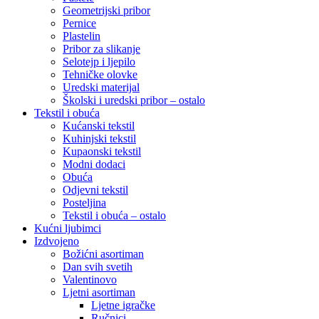
Geometrijski pribor
Pernice
Plastelin
Pribor za slikanje
Selotejp i ljepilo
Tehničke olovke
Uredski materijal
Školski i uredski pribor – ostalo
Tekstil i obuća
Kućanski tekstil
Kuhinjski tekstil
Kupaonski tekstil
Modni dodaci
Obuća
Odjevni tekstil
Posteljina
Tekstil i obuća – ostalo
Kućni ljubimci
Izdvojeno
Božićni asortiman
Dan svih svetih
Valentinovo
Ljetni asortiman
Ljetne igračke
Ručnici