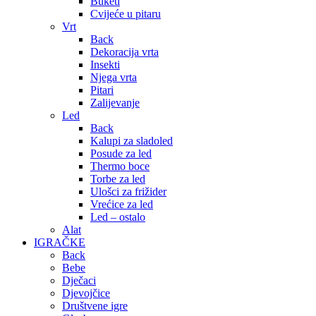
Buketi
Cvijeće u pitaru
Vrt
Back
Dekoracija vrta
Insekti
Njega vrta
Pitari
Zalijevanje
Led
Back
Kalupi za sladoled
Posude za led
Thermo boce
Torbe za led
Ulošci za frižider
Vrećice za led
Led – ostalo
Alat
IGRAČKE
Back
Bebe
Dječaci
Djevojčice
Društvene igre