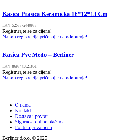
Kasica Prasica Keramička 16*12*13 Cm
EAN:
5257772440977
Registrirajte se za cijene!
Nakon registracije pričekajte na odobrenje!
Kasica Pvc Medo – Berliner
EAN:
8697445821851
Registrirajte se za cijene!
Nakon registracije pričekajte na odobrenje!
O nama
Kontakt
Dostava i povrati
Sigurnost online plaćanja
Politika privatnosti
Berliner d.o.o. © 2025