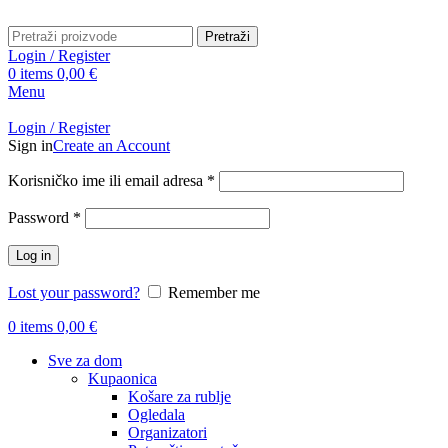
Pretraži
Login / Register
0
items
0,00
€
Menu
Login / Register
Sign in
Create an Account
Obavezno
Korisničko ime ili email adresa
*
Obavezno
Password
*
Log in
Lost your password?
Remember me
0
items
0,00
€
Sve za dom
Kupaonica
Košare za rublje
Ogledala
Organizatori