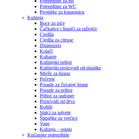
Potrepštine za tuš
Potrepštine za WC
Prostirke za kupaonicu
Kuhinja
Boce za piće
Čačkalice i štapići za ražnjiće
Cjedila
Cjedila za citruse
Dispenzeri
Kolači
Kuhanje
Kuhinjski pribor
Kuhinjski proizvodi od plastike
Mreže za hranu
Pečenje
Posude za čuvanje hrane
Posude za pribor
Pribor za sudoper
Proizvodi od drva
Roštilj
Stalci za salvete
Štipaljke za vrećice
Vage
Kuhinja – ostalo
Kućanske potrepštine