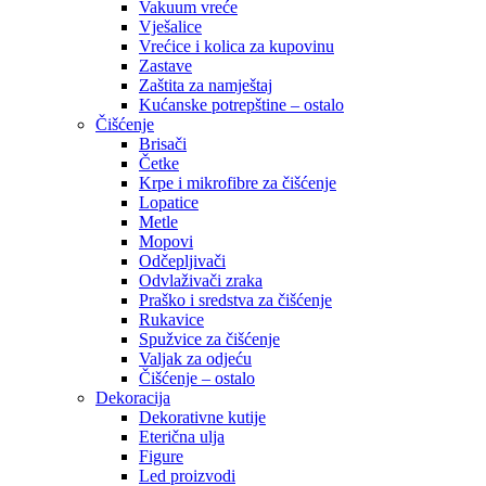
Vakuum vreće
Vješalice
Vrećice i kolica za kupovinu
Zastave
Zaštita za namještaj
Kućanske potrepštine – ostalo
Čišćenje
Brisači
Četke
Krpe i mikrofibre za čišćenje
Lopatice
Metle
Mopovi
Odčepljivači
Odvlaživači zraka
Praško i sredstva za čišćenje
Rukavice
Spužvice za čišćenje
Valjak za odjeću
Čišćenje – ostalo
Dekoracija
Dekorativne kutije
Eterična ulja
Figure
Led proizvodi