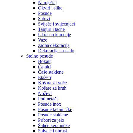
Namještaj
Okviri i slike
Posude
Satovi
Svijeće i svijećnjaci
Tanjuri i tacne
Ukrasno kamenje
Vaze
Zidna dekoracija
Dekoracija – ostalo
Stolno posuđe
Bokali
Čajnici
Čaše staklene
Etažeri
Košara za voće
Košare za kruh
Noževi
Podmetači
Posude inox
Posude keramičke
Posude staklene
Pribori za jelo
Šalice keramičke
Salvete i ubrusi