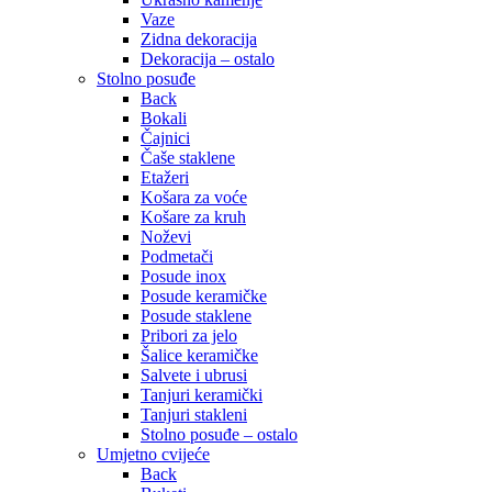
Vaze
Zidna dekoracija
Dekoracija – ostalo
Stolno posuđe
Back
Bokali
Čajnici
Čaše staklene
Etažeri
Košara za voće
Košare za kruh
Noževi
Podmetači
Posude inox
Posude keramičke
Posude staklene
Pribori za jelo
Šalice keramičke
Salvete i ubrusi
Tanjuri keramički
Tanjuri stakleni
Stolno posuđe – ostalo
Umjetno cvijeće
Back