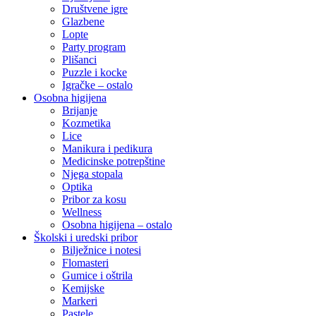
Društvene igre
Glazbene
Lopte
Party program
Plišanci
Puzzle i kocke
Igračke – ostalo
Osobna higijena
Brijanje
Kozmetika
Lice
Manikura i pedikura
Medicinske potrepštine
Njega stopala
Optika
Pribor za kosu
Wellness
Osobna higijena – ostalo
Školski i uredski pribor
Bilježnice i notesi
Flomasteri
Gumice i oštrila
Kemijske
Markeri
Pastele