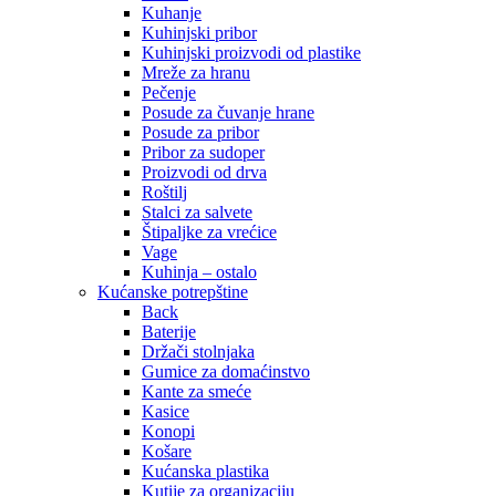
Kuhanje
Kuhinjski pribor
Kuhinjski proizvodi od plastike
Mreže za hranu
Pečenje
Posude za čuvanje hrane
Posude za pribor
Pribor za sudoper
Proizvodi od drva
Roštilj
Stalci za salvete
Štipaljke za vrećice
Vage
Kuhinja – ostalo
Kućanske potrepštine
Back
Baterije
Držači stolnjaka
Gumice za domaćinstvo
Kante za smeće
Kasice
Konopi
Košare
Kućanska plastika
Kutije za organizaciju