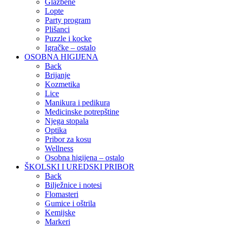
Glazbene
Lopte
Party program
Plišanci
Puzzle i kocke
Igračke – ostalo
OSOBNA HIGIJENA
Back
Brijanje
Kozmetika
Lice
Manikura i pedikura
Medicinske potrepštine
Njega stopala
Optika
Pribor za kosu
Wellness
Osobna higijena – ostalo
ŠKOLSKI I UREDSKI PRIBOR
Back
Bilježnice i notesi
Flomasteri
Gumice i oštrila
Kemijske
Markeri