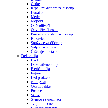
Četke
Krpe i mikrofibre za čišćenje
Lopatice
Metle
Mopovi
Odčepljivači
Odvlaživači zraka
Praško i sredstva za čišćenje
Rukavice
Spužvice za čišćenje
Valjak za odjeću
Čišćenje – ostalo
Dekoracija
Back
Dekorativne kutije
Eterična ulja
Figure
Led proizvodi
Namještaj
Okviri i slike
Posude
Satovi
Svijeće i svijećnjaci
Tanjuri i tacne
Ukrasno kamenje