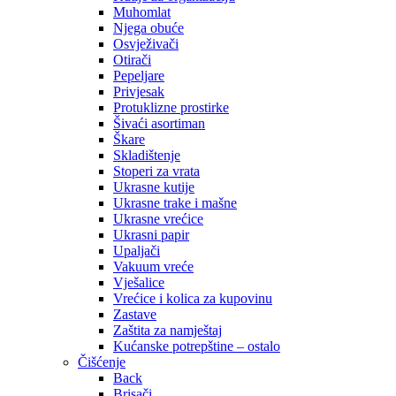
Muhomlat
Njega obuće
Osvježivači
Otirači
Pepeljare
Privjesak
Protuklizne prostirke
Šivaći asortiman
Škare
Skladištenje
Stoperi za vrata
Ukrasne kutije
Ukrasne trake i mašne
Ukrasne vrećice
Ukrasni papir
Upaljači
Vakuum vreće
Vješalice
Vrećice i kolica za kupovinu
Zastave
Zaštita za namještaj
Kućanske potrepštine – ostalo
Čišćenje
Back
Brisači