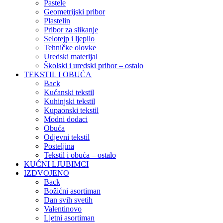
Pastele
Geometrijski pribor
Plastelin
Pribor za slikanje
Selotejp i ljepilo
Tehničke olovke
Uredski materijal
Školski i uredski pribor – ostalo
TEKSTIL I OBUĆA
Back
Kućanski tekstil
Kuhinjski tekstil
Kupaonski tekstil
Modni dodaci
Obuća
Odjevni tekstil
Posteljina
Tekstil i obuća – ostalo
KUĆNI LJUBIMCI
IZDVOJENO
Back
Božićni asortiman
Dan svih svetih
Valentinovo
Ljetni asortiman