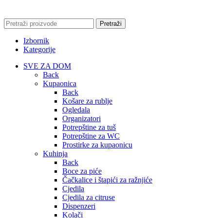
Pretraži
Izbornik
Kategorije
SVE ZA DOM
Back
Kupaonica
Back
Košare za rublje
Ogledala
Organizatori
Potrepštine za tuš
Potrepštine za WC
Prostirke za kupaonicu
Kuhinja
Back
Boce za piće
Čačkalice i štapići za ražnjiće
Cjedila
Cjedila za citruse
Dispenzeri
Kolači