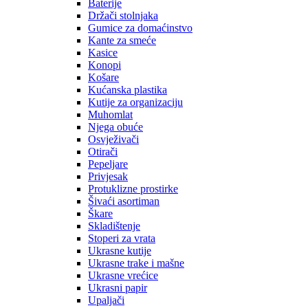
Baterije
Držači stolnjaka
Gumice za domaćinstvo
Kante za smeće
Kasice
Konopi
Košare
Kućanska plastika
Kutije za organizaciju
Muhomlat
Njega obuće
Osvježivači
Otirači
Pepeljare
Privjesak
Protuklizne prostirke
Šivaći asortiman
Škare
Skladištenje
Stoperi za vrata
Ukrasne kutije
Ukrasne trake i mašne
Ukrasne vrećice
Ukrasni papir
Upaljači