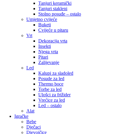
Tanjuri keramički
Tanjuri stakleni
Stolno posuđe – ostalo
Umjetno cvijeće
Buketi
Cvijeće u pitaru
Vrt
Dekoracija vrta
Insekti
Njega vrta
Pitari
Zalijevanje
Led
Kalupi za sladoled
Posude za led
Thermo boce
Torbe za led
Ulošci za frižider
Vrećice za led
Led – ostalo
Alat
Igračke
Bebe
Dječaci
Djevojčice