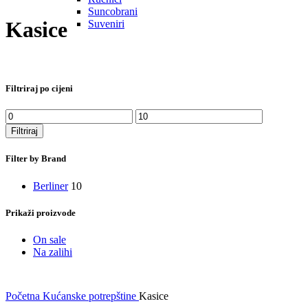
Suncobrani
Kasice
Suveniri
Filtriraj po cijeni
Min
Maks
cijena
cijena
Filtriraj
Filter by Brand
Berliner
10
Prikaži proizvode
On sale
Na zalihi
Početna
Kućanske potrepštine
Kasice