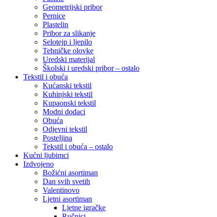
Geometrijski pribor
Pernice
Plastelin
Pribor za slikanje
Selotejp i ljepilo
Tehničke olovke
Uredski materijal
Školski i uredski pribor – ostalo
Tekstil i obuća
Kućanski tekstil
Kuhinjski tekstil
Kupaonski tekstil
Modni dodaci
Obuća
Odjevni tekstil
Posteljina
Tekstil i obuća – ostalo
Kućni ljubimci
Izdvojeno
Božićni asortiman
Dan svih svetih
Valentinovo
Ljetni asortiman
Ljetne igračke
Ručnici