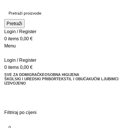
Pretraži
Login / Register
0
items
0,00
€
Menu
Login / Register
0
items
0,00
€
SVE ZA DOM
IGRAČKE
OSOBNA HIGIJENA
ŠKOLSKI I UREDSKI PRIBOR
TEKSTIL I OBUĆA
KUĆNI LJUBIMCI
IZDVOJENO
Pastele
Filtriraj po cijeni