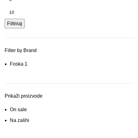
Filtriraj
Filter by Brand
Foska
1
Prikaži proizvode
On sale
Na zalihi