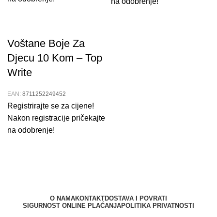
na odobrenje!
Voštane Boje Za
Djecu 10 Kom – Top
Write
EAN:
8711252249452
Registrirajte se za cijene!
Nakon registracije pričekajte
na odobrenje!
O NAMA
KONTAKT
DOSTAVA I POVRATI
SIGURNOST ONLINE PLAĆANJA
POLITIKA PRIVATNOSTI