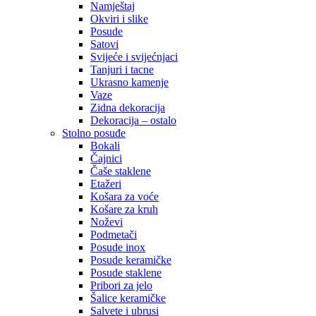
Namještaj
Okviri i slike
Posude
Satovi
Svijeće i svijećnjaci
Tanjuri i tacne
Ukrasno kamenje
Vaze
Zidna dekoracija
Dekoracija – ostalo
Stolno posuđe
Bokali
Čajnici
Čaše staklene
Etažeri
Košara za voće
Košare za kruh
Noževi
Podmetači
Posude inox
Posude keramičke
Posude staklene
Pribori za jelo
Šalice keramičke
Salvete i ubrusi