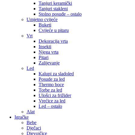
Tanjuri keramički
Tanjuri stakleni
Stolno posuđe – ostalo
Umjetno cvijeće
Buketi
Cvijeće u pitaru
Vrt
Dekoracija vrta
Insekti
Njega vrta
Pitari
Zalijevanje
Led
Kalupi za sladoled
Posude za led
Thermo boce
Torbe za led
Ulošci za frižider
Vrećice za led
Led – ostalo
Alat
Igračke
Bebe
Dječaci
Djevojčice