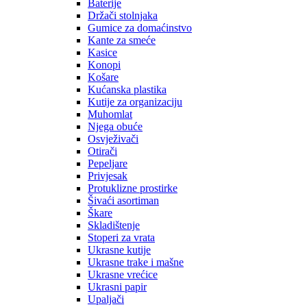
Baterije
Držači stolnjaka
Gumice za domaćinstvo
Kante za smeće
Kasice
Konopi
Košare
Kućanska plastika
Kutije za organizaciju
Muhomlat
Njega obuće
Osvježivači
Otirači
Pepeljare
Privjesak
Protuklizne prostirke
Šivaći asortiman
Škare
Skladištenje
Stoperi za vrata
Ukrasne kutije
Ukrasne trake i mašne
Ukrasne vrećice
Ukrasni papir
Upaljači