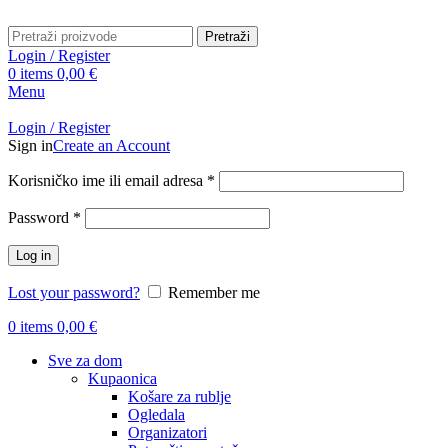
Pretraži
Login / Register
0
items
0,00
€
Menu
Login / Register
Sign in
Create an Account
Obavezno
Korisničko ime ili email adresa
*
Obavezno
Password
*
Log in
Lost your password?
Remember me
0
items
0,00
€
Sve za dom
Kupaonica
Košare za rublje
Ogledala
Organizatori