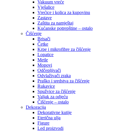
Vakuum vreće
Vješalice
Vrećice i kolica za kupovinu
Zastave
Zaštita za namještaj
Kućanske potrepštine – ostalo
Čišćenje
Brisači
Četke
Krpe i mikrofibre za čišćenje
Lopatice
Metle
Mopovi
Odčepljivači
Odvlaživači zraka
Praško i sredstva za čišćenje
Rukavice
Spužvice za čišćenje
Valjak za odjeću
Čišćenje – ostalo
Dekoracija
Dekorativne kutije
Eterična ulja
Figure
Led proizvodi