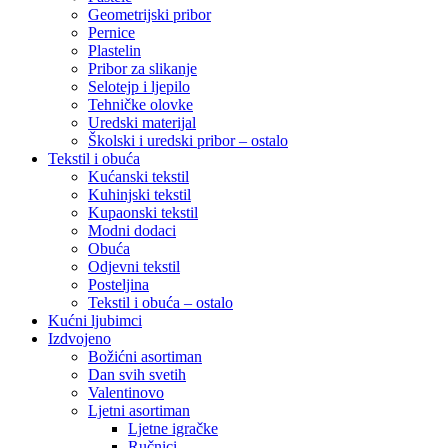
Geometrijski pribor
Pernice
Plastelin
Pribor za slikanje
Selotejp i ljepilo
Tehničke olovke
Uredski materijal
Školski i uredski pribor – ostalo
Tekstil i obuća
Kućanski tekstil
Kuhinjski tekstil
Kupaonski tekstil
Modni dodaci
Obuća
Odjevni tekstil
Posteljina
Tekstil i obuća – ostalo
Kućni ljubimci
Izdvojeno
Božićni asortiman
Dan svih svetih
Valentinovo
Ljetni asortiman
Ljetne igračke
Ručnici