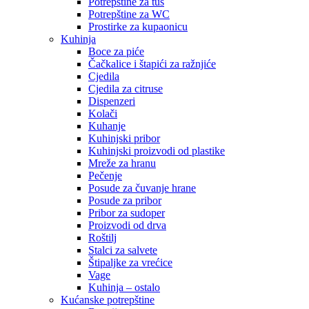
Potrepštine za tuš
Potrepštine za WC
Prostirke za kupaonicu
Kuhinja
Boce za piće
Čačkalice i štapići za ražnjiće
Cjedila
Cjedila za citruse
Dispenzeri
Kolači
Kuhanje
Kuhinjski pribor
Kuhinjski proizvodi od plastike
Mreže za hranu
Pečenje
Posude za čuvanje hrane
Posude za pribor
Pribor za sudoper
Proizvodi od drva
Roštilj
Stalci za salvete
Štipaljke za vrećice
Vage
Kuhinja – ostalo
Kućanske potrepštine