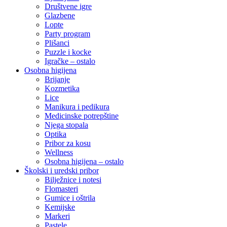
Društvene igre
Glazbene
Lopte
Party program
Plišanci
Puzzle i kocke
Igračke – ostalo
Osobna higijena
Brijanje
Kozmetika
Lice
Manikura i pedikura
Medicinske potrepštine
Njega stopala
Optika
Pribor za kosu
Wellness
Osobna higijena – ostalo
Školski i uredski pribor
Bilježnice i notesi
Flomasteri
Gumice i oštrila
Kemijske
Markeri
Pastele