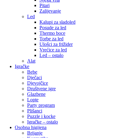
Pitari
Zalijevanje
Led
Kalupi za sladoled
Posude za led
Thermo boce
Torbe za led
Ulošci za frižider
Vrećice za led
Led – ostalo
Alat
Igračke
Bebe
Dječaci
Djevojčice
Društvene igre
Glazbene
Lopte
Party program
Plišanci
Puzzle i kocke
Igračke – ostalo
Osobna higijena
Brijanje