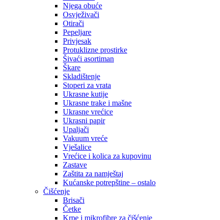
Njega obuće
Osvježivači
Otirači
Pepeljare
Privjesak
Protuklizne prostirke
Šivaći asortiman
Škare
Skladištenje
Stoperi za vrata
Ukrasne kutije
Ukrasne trake i mašne
Ukrasne vrećice
Ukrasni papir
Upaljači
Vakuum vreće
Vješalice
Vrećice i kolica za kupovinu
Zastave
Zaštita za namještaj
Kućanske potrepštine – ostalo
Čišćenje
Brisači
Četke
Krpe i mikrofibre za čišćenje