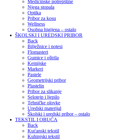
Medicinske potrepštine
Njega stopala
Optika
Pribor za kosu
Wellness
Osobna higijena – ostalo
ŠKOLSKI I UREDSKI PRIBOR
Back
Bilježnice i notesi
Flomasteri
Gumice i oštrila
Kemijske
Markeri
Pastele
Geometrijski pribor
Plastelin
Pribor za slikanje
Selotejp i ljepilo
Tehničke olovke
Uredski materijal
Školski i uredski pribor – ostalo
TEKSTIL I OBUĆA
Back
Kućanski tekstil
Kuhinjski tekstil