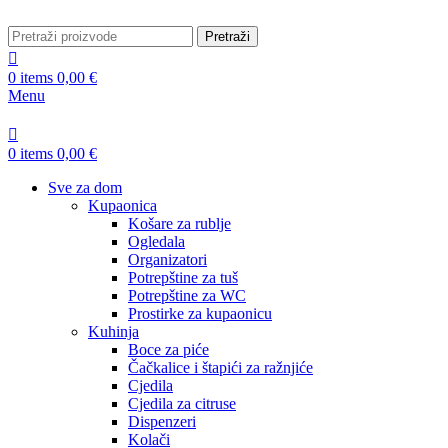
Pretraži
0
items
0,00
€
Menu
0
items
0,00
€
Sve za dom
Kupaonica
Košare za rublje
Ogledala
Organizatori
Potrepštine za tuš
Potrepštine za WC
Prostirke za kupaonicu
Kuhinja
Boce za piće
Čačkalice i štapići za ražnjiće
Cjedila
Cjedila za citruse
Dispenzeri
Kolači