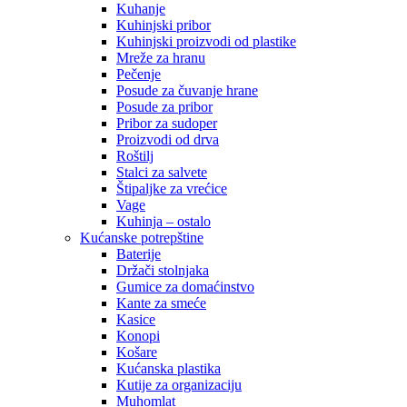
Kuhanje
Kuhinjski pribor
Kuhinjski proizvodi od plastike
Mreže za hranu
Pečenje
Posude za čuvanje hrane
Posude za pribor
Pribor za sudoper
Proizvodi od drva
Roštilj
Stalci za salvete
Štipaljke za vrećice
Vage
Kuhinja – ostalo
Kućanske potrepštine
Baterije
Držači stolnjaka
Gumice za domaćinstvo
Kante za smeće
Kasice
Konopi
Košare
Kućanska plastika
Kutije za organizaciju
Muhomlat