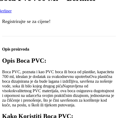
erliner
Registrirajte se za cijene!
Opis proizvoda
Opis Boca PVC:
Boca PVC, poznata i kao PVC boca ili boca od plastike, kapaciteta
700 ml, idealan je dodatak za svakodnevnu upotrebuOva plastična
boca dizajnirana je da bude lagana i izdržljiva, savršena za nošenje
vode, soka ili bilo kojeg drugog pićaNapravljena od
visokokvalitetnog PVC materijala, ova boca osigurava dugotrajnost
i otpornost na udarceSa svojim praktičnim dizajnom, jednostavna je
za čišćenje i prenošenje, što je čini savršenom za korištenje kod
kuće, na poslu, u školi ili tijekom putovanja.
Kako Koristiti Boca PVC: