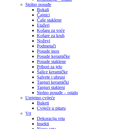
Stolno posuđe
Bokali
Čajnici
Čaše staklene
Etažeri
Košara za voće
Košare za kruh
Noževi
Podmetači
Posude inox
Posude keramičke
Posude staklene
Pribori za jelo
Šalice keramičke
Salvete i ubrusi
Tanjuri keramički
Tanjuri stakleni
Stolno posuđe – ostalo
Umjetno cvijeće
Buketi
Cvijeće u pitaru
Vrt
Dekoracija vrta
Insekti
Njega vrta