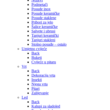
Noževi
Podmetači
Posude inox
Posude keramičke
Posude staklene
Pribori za jelo
Šalice keramičke
Salvete i ubrusi
Tanjuri keramički
Tanjuri stakleni
Stolno posuđe – ostalo
Umjetno cvijeće
Back
Buketi
Cvijeće u pitaru
Vrt
Back
Dekoracija vrta
Insekti
Njega vrta
Pitari
Zalijevanje
Led
Back
Kalupi za sladoled