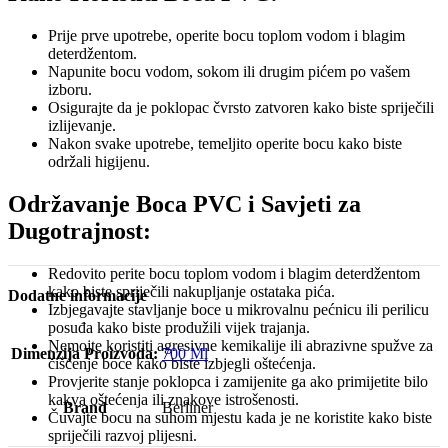
Prije prve upotrebe, operite bocu toplom vodom i blagim
deterdžentom.
Napunite bocu vodom, sokom ili drugim pićem po vašem
izboru.
Osigurajte da je poklopac čvrsto zatvoren kako biste spriječili
izlijevanje.
Nakon svake upotrebe, temeljito operite bocu kako biste
održali higijenu.
Održavanje Boca PVC i Savjeti za
Dugotrajnost:
Redovito perite bocu toplom vodom i blagim deterdžentom
kako biste spriječili nakupljanje ostataka pića.
Dodatne informacije
Izbjegavajte stavljanje boce u mikrovalnu pećnicu ili perilicu
posuđa kako biste produžili vijek trajanja.
Nemojte koristiti agresivne kemikalije ili abrazivne spužve za
Dimenzija Proizvoda:
700 Ml
čišćenje boce kako biste izbjegli oštećenja.
Provjerite stanje poklopca i zamijenite ga ako primijetite bilo
kakva oštećenja ili znakove istrošenosti.
Brand
Berliner
Čuvajte bocu na suhom mjestu kada je ne koristite kako biste
spriječili razvoj plijesni.