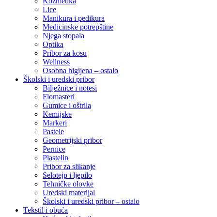
Kozmetika
Lice
Manikura i pedikura
Medicinske potrepštine
Njega stopala
Optika
Pribor za kosu
Wellness
Osobna higijena – ostalo
Školski i uredski pribor
Bilježnice i notesi
Flomasteri
Gumice i oštrila
Kemijske
Markeri
Pastele
Geometrijski pribor
Pernice
Plastelin
Pribor za slikanje
Selotejp i ljepilo
Tehničke olovke
Uredski materijal
Školski i uredski pribor – ostalo
Tekstil i obuća