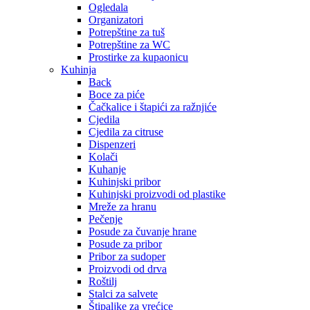
Ogledala
Organizatori
Potrepštine za tuš
Potrepštine za WC
Prostirke za kupaonicu
Kuhinja
Back
Boce za piće
Čačkalice i štapići za ražnjiće
Cjedila
Cjedila za citruse
Dispenzeri
Kolači
Kuhanje
Kuhinjski pribor
Kuhinjski proizvodi od plastike
Mreže za hranu
Pečenje
Posude za čuvanje hrane
Posude za pribor
Pribor za sudoper
Proizvodi od drva
Roštilj
Stalci za salvete
Štipaljke za vrećice