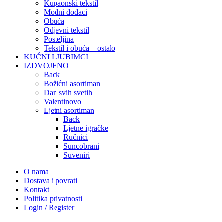
Kupaonski tekstil
Modni dodaci
Obuća
Odjevni tekstil
Posteljina
Tekstil i obuća – ostalo
KUĆNI LJUBIMCI
IZDVOJENO
Back
Božićni asortiman
Dan svih svetih
Valentinovo
Ljetni asortiman
Back
Ljetne igračke
Ručnici
Suncobrani
Suveniri
O nama
Dostava i povrati
Kontakt
Politika privatnosti
Login / Register