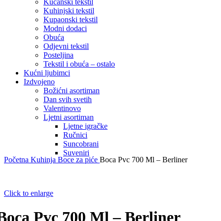
Kućanski tekstil
Kuhinjski tekstil
Kupaonski tekstil
Modni dodaci
Obuća
Odjevni tekstil
Posteljina
Tekstil i obuća – ostalo
Kućni ljubimci
Izdvojeno
Božićni asortiman
Dan svih svetih
Valentinovo
Ljetni asortiman
Ljetne igračke
Ručnici
Suncobrani
Suveniri
Početna
Kuhinja
Boce za piće
Boca Pvc 700 Ml – Berliner
Click to enlarge
Boca Pvc 700 Ml – Berliner