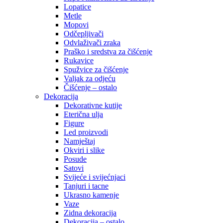
Lopatice
Metle
Mopovi
Odčepljivači
Odvlaživači zraka
Praško i sredstva za čišćenje
Rukavice
Spužvice za čišćenje
Valjak za odjeću
Čišćenje – ostalo
Dekoracija
Dekorativne kutije
Eterična ulja
Figure
Led proizvodi
Namještaj
Okviri i slike
Posude
Satovi
Svijeće i svijećnjaci
Tanjuri i tacne
Ukrasno kamenje
Vaze
Zidna dekoracija
Dekoracija – ostalo