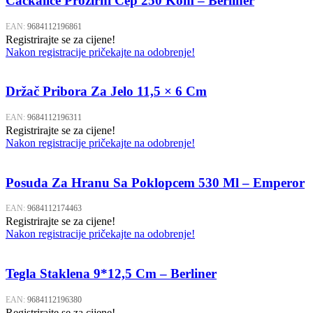
Čačkalice Prozirni Čep 250 Kom – Berliner
EAN:
9684112196861
Registrirajte se za cijene!
Nakon registracije pričekajte na odobrenje!
Držač Pribora Za Jelo 11,5 × 6 Cm
EAN:
9684112196311
Registrirajte se za cijene!
Nakon registracije pričekajte na odobrenje!
Posuda Za Hranu Sa Poklopcem 530 Ml – Emperor
EAN:
9684112174463
Registrirajte se za cijene!
Nakon registracije pričekajte na odobrenje!
Tegla Staklena 9*12,5 Cm – Berliner
EAN:
9684112196380
Registrirajte se za cijene!