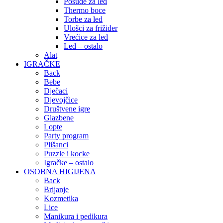
Posude za led
Thermo boce
Torbe za led
Ulošci za frižider
Vrećice za led
Led – ostalo
Alat
IGRAČKE
Back
Bebe
Dječaci
Djevojčice
Društvene igre
Glazbene
Lopte
Party program
Plišanci
Puzzle i kocke
Igračke – ostalo
OSOBNA HIGIJENA
Back
Brijanje
Kozmetika
Lice
Manikura i pedikura