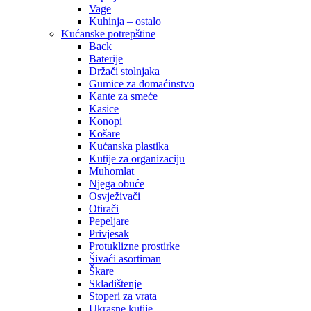
Vage
Kuhinja – ostalo
Kućanske potrepštine
Back
Baterije
Držači stolnjaka
Gumice za domaćinstvo
Kante za smeće
Kasice
Konopi
Košare
Kućanska plastika
Kutije za organizaciju
Muhomlat
Njega obuće
Osvježivači
Otirači
Pepeljare
Privjesak
Protuklizne prostirke
Šivaći asortiman
Škare
Skladištenje
Stoperi za vrata
Ukrasne kutije