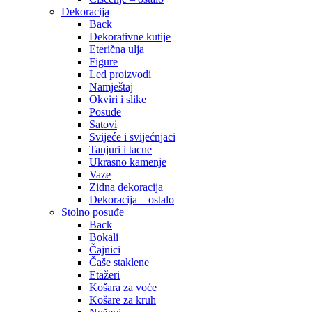
Dekoracija
Back
Dekorativne kutije
Eterična ulja
Figure
Led proizvodi
Namještaj
Okviri i slike
Posude
Satovi
Svijeće i svijećnjaci
Tanjuri i tacne
Ukrasno kamenje
Vaze
Zidna dekoracija
Dekoracija – ostalo
Stolno posuđe
Back
Bokali
Čajnici
Čaše staklene
Etažeri
Košara za voće
Košare za kruh