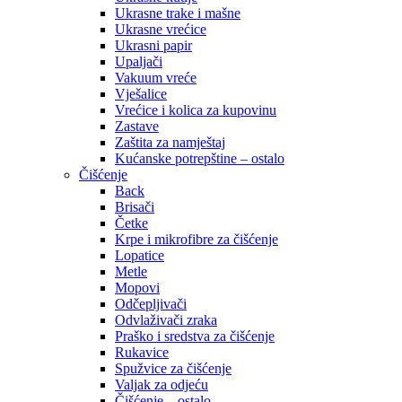
Ukrasne trake i mašne
Ukrasne vrećice
Ukrasni papir
Upaljači
Vakuum vreće
Vješalice
Vrećice i kolica za kupovinu
Zastave
Zaštita za namještaj
Kućanske potrepštine – ostalo
Čišćenje
Back
Brisači
Četke
Krpe i mikrofibre za čišćenje
Lopatice
Metle
Mopovi
Odčepljivači
Odvlaživači zraka
Praško i sredstva za čišćenje
Rukavice
Spužvice za čišćenje
Valjak za odjeću
Čišćenje – ostalo