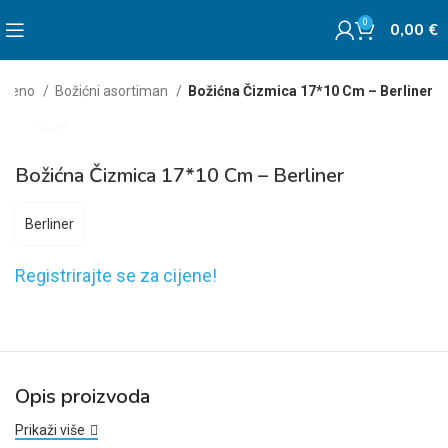
0
0,00
€
vojeno
Božićni asortiman
Božićna Čizmica 17*10 Cm – Berliner
Click to enlarge
Božićna Čizmica 17*10 Cm – Berliner
Berliner
Registrirajte se za cijene!
Opis proizvoda
Prikaži više