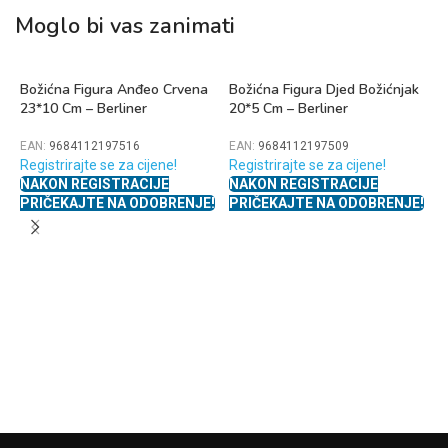
Moglo bi vas zanimati
Božićna Figura Anđeo Crvena
Božićna Figura Djed Božićnjak
23*10 Cm – Berliner
20*5 Cm – Berliner
EAN:
9684112197516
EAN:
9684112197509
Registrirajte se za cijene!
Registrirajte se za cijene!
NAKON REGISTRACIJE
NAKON REGISTRACIJE
PRIČEKAJTE NA ODOBRENJE!
PRIČEKAJTE NA ODOBRENJE!
B
B
E
R
N
P