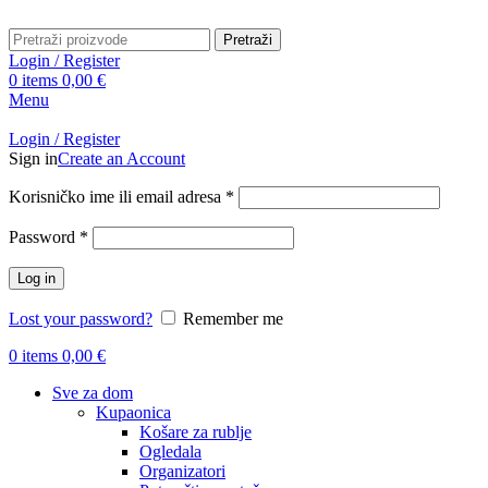
Pretraži
Login / Register
0
items
0,00
€
Menu
Login / Register
Sign in
Create an Account
Obavezno
Korisničko ime ili email adresa
*
Obavezno
Password
*
Log in
Lost your password?
Remember me
0
items
0,00
€
Sve za dom
Kupaonica
Košare za rublje
Ogledala
Organizatori