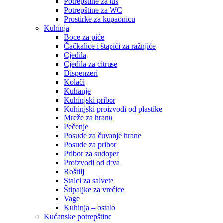
Potrepštine za tuš
Potrepštine za WC
Prostirke za kupaonicu
Kuhinja
Boce za piće
Čačkalice i štapići za ražnjiće
Cjedila
Cjedila za citruse
Dispenzeri
Kolači
Kuhanje
Kuhinjski pribor
Kuhinjski proizvodi od plastike
Mreže za hranu
Pečenje
Posude za čuvanje hrane
Posude za pribor
Pribor za sudoper
Proizvodi od drva
Roštilj
Stalci za salvete
Štipaljke za vrećice
Vage
Kuhinja – ostalo
Kućanske potrepštine