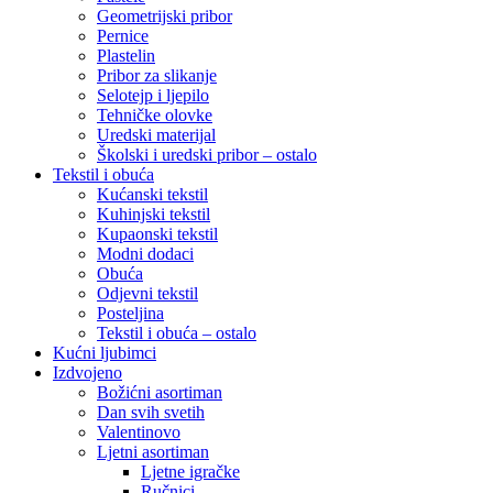
Geometrijski pribor
Pernice
Plastelin
Pribor za slikanje
Selotejp i ljepilo
Tehničke olovke
Uredski materijal
Školski i uredski pribor – ostalo
Tekstil i obuća
Kućanski tekstil
Kuhinjski tekstil
Kupaonski tekstil
Modni dodaci
Obuća
Odjevni tekstil
Posteljina
Tekstil i obuća – ostalo
Kućni ljubimci
Izdvojeno
Božićni asortiman
Dan svih svetih
Valentinovo
Ljetni asortiman
Ljetne igračke
Ručnici