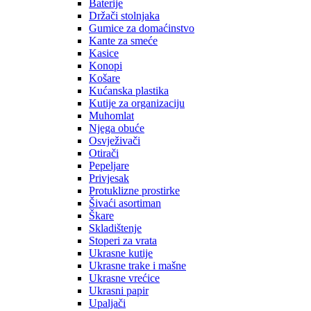
Baterije
Držači stolnjaka
Gumice za domaćinstvo
Kante za smeće
Kasice
Konopi
Košare
Kućanska plastika
Kutije za organizaciju
Muhomlat
Njega obuće
Osvježivači
Otirači
Pepeljare
Privjesak
Protuklizne prostirke
Šivaći asortiman
Škare
Skladištenje
Stoperi za vrata
Ukrasne kutije
Ukrasne trake i mašne
Ukrasne vrećice
Ukrasni papir
Upaljači