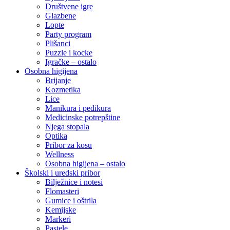
Društvene igre
Glazbene
Lopte
Party program
Plišanci
Puzzle i kocke
Igračke – ostalo
Osobna higijena
Brijanje
Kozmetika
Lice
Manikura i pedikura
Medicinske potrepštine
Njega stopala
Optika
Pribor za kosu
Wellness
Osobna higijena – ostalo
Školski i uredski pribor
Bilježnice i notesi
Flomasteri
Gumice i oštrila
Kemijske
Markeri
Pastele