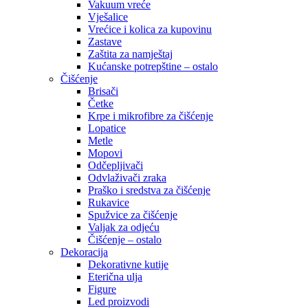
Vakuum vreće
Vješalice
Vrećice i kolica za kupovinu
Zastave
Zaštita za namještaj
Kućanske potrepštine – ostalo
Čišćenje
Brisači
Četke
Krpe i mikrofibre za čišćenje
Lopatice
Metle
Mopovi
Odčepljivači
Odvlaživači zraka
Praško i sredstva za čišćenje
Rukavice
Spužvice za čišćenje
Valjak za odjeću
Čišćenje – ostalo
Dekoracija
Dekorativne kutije
Eterična ulja
Figure
Led proizvodi