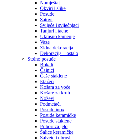
Namještaj
Okviri i slike
Posude
Satovi
Svijeće i svijećnjaci
Tanjuri i tacne
Ukrasno kamenje
Vaze
Zidna dekoracija
Dekoracija – ostalo
Stolno posuđe
Bokali
Čajnici
Čaše staklene
Etažeri
Košara za voće
Košare za kruh
Noževi
Podmetači
Posude inox
Posude keramičke
Posude staklene
Pribori za jelo
Šalice keramičke
Salvete i ubrusi