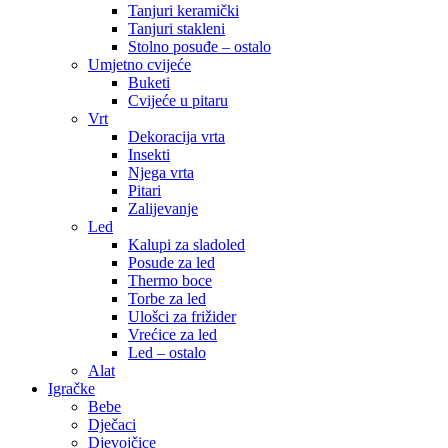
Tanjuri keramički
Tanjuri stakleni
Stolno posuđe – ostalo
Umjetno cvijeće
Buketi
Cvijeće u pitaru
Vrt
Dekoracija vrta
Insekti
Njega vrta
Pitari
Zalijevanje
Led
Kalupi za sladoled
Posude za led
Thermo boce
Torbe za led
Ulošci za frižider
Vrećice za led
Led – ostalo
Alat
Igračke
Bebe
Dječaci
Djevojčice