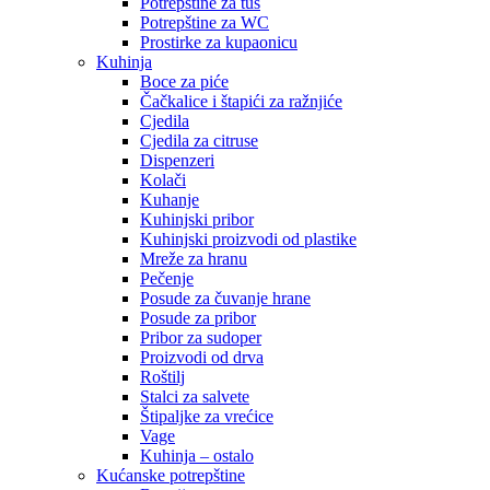
Potrepštine za tuš
Potrepštine za WC
Prostirke za kupaonicu
Kuhinja
Boce za piće
Čačkalice i štapići za ražnjiće
Cjedila
Cjedila za citruse
Dispenzeri
Kolači
Kuhanje
Kuhinjski pribor
Kuhinjski proizvodi od plastike
Mreže za hranu
Pečenje
Posude za čuvanje hrane
Posude za pribor
Pribor za sudoper
Proizvodi od drva
Roštilj
Stalci za salvete
Štipaljke za vrećice
Vage
Kuhinja – ostalo
Kućanske potrepštine