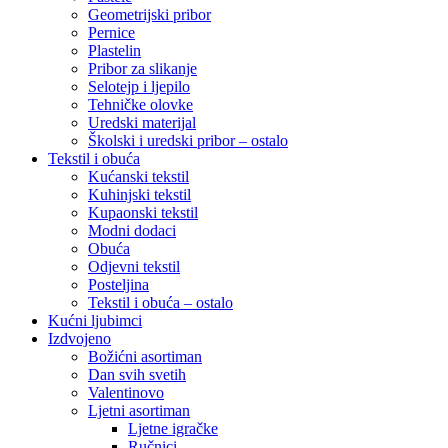
Geometrijski pribor
Pernice
Plastelin
Pribor za slikanje
Selotejp i ljepilo
Tehničke olovke
Uredski materijal
Školski i uredski pribor – ostalo
Tekstil i obuća
Kućanski tekstil
Kuhinjski tekstil
Kupaonski tekstil
Modni dodaci
Obuća
Odjevni tekstil
Posteljina
Tekstil i obuća – ostalo
Kućni ljubimci
Izdvojeno
Božićni asortiman
Dan svih svetih
Valentinovo
Ljetni asortiman
Ljetne igračke
Ručnici