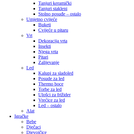
Tanjuri keramički
Tanjuri stakleni
Stolno posuđe – ostalo
Umjetno cvijeće
Buketi
Cvijeće u pitaru
Vrt
Dekoracija vrta
Insekti
Njega vrta
Pitari
Zalijevanje
Led
Kalupi za sladoled
Posude za led
Thermo boce
Torbe za led
Ulošci za frižider
Vrećice za led
Led – ostalo
Alat
Igračke
Bebe
Dječaci
Djevojčice