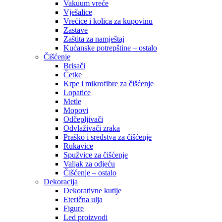
Vakuum vreće
Vješalice
Vrećice i kolica za kupovinu
Zastave
Zaštita za namještaj
Kućanske potrepštine – ostalo
Čišćenje
Brisači
Četke
Krpe i mikrofibre za čišćenje
Lopatice
Metle
Mopovi
Odčepljivači
Odvlaživači zraka
Praško i sredstva za čišćenje
Rukavice
Spužvice za čišćenje
Valjak za odjeću
Čišćenje – ostalo
Dekoracija
Dekorativne kutije
Eterična ulja
Figure
Led proizvodi