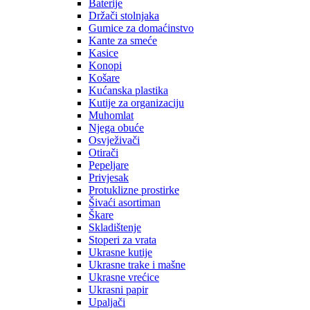
Baterije
Držači stolnjaka
Gumice za domaćinstvo
Kante za smeće
Kasice
Konopi
Košare
Kućanska plastika
Kutije za organizaciju
Muhomlat
Njega obuće
Osvježivači
Otirači
Pepeljare
Privjesak
Protuklizne prostirke
Šivaći asortiman
Škare
Skladištenje
Stoperi za vrata
Ukrasne kutije
Ukrasne trake i mašne
Ukrasne vrećice
Ukrasni papir
Upaljači