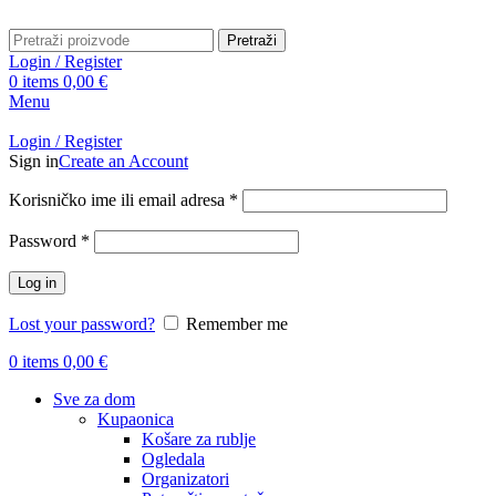
Pretraži
Login / Register
0
items
0,00
€
Menu
Login / Register
Sign in
Create an Account
Obavezno
Korisničko ime ili email adresa
*
Obavezno
Password
*
Log in
Lost your password?
Remember me
0
items
0,00
€
Sve za dom
Kupaonica
Košare za rublje
Ogledala
Organizatori