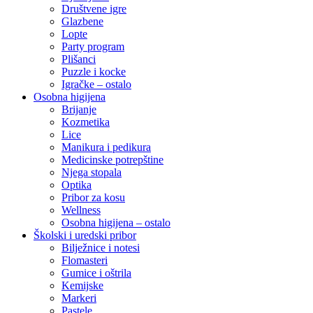
Društvene igre
Glazbene
Lopte
Party program
Plišanci
Puzzle i kocke
Igračke – ostalo
Osobna higijena
Brijanje
Kozmetika
Lice
Manikura i pedikura
Medicinske potrepštine
Njega stopala
Optika
Pribor za kosu
Wellness
Osobna higijena – ostalo
Školski i uredski pribor
Bilježnice i notesi
Flomasteri
Gumice i oštrila
Kemijske
Markeri
Pastele