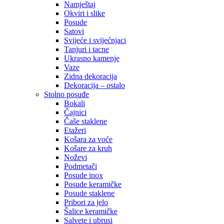
Namještaj
Okviri i slike
Posude
Satovi
Svijeće i svijećnjaci
Tanjuri i tacne
Ukrasno kamenje
Vaze
Zidna dekoracija
Dekoracija – ostalo
Stolno posuđe
Bokali
Čajnici
Čaše staklene
Etažeri
Košara za voće
Košare za kruh
Noževi
Podmetači
Posude inox
Posude keramičke
Posude staklene
Pribori za jelo
Šalice keramičke
Salvete i ubrusi