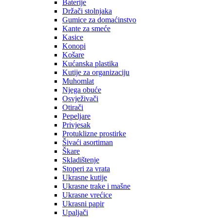
Baterije
Držači stolnjaka
Gumice za domaćinstvo
Kante za smeće
Kasice
Konopi
Košare
Kućanska plastika
Kutije za organizaciju
Muhomlat
Njega obuće
Osvježivači
Otirači
Pepeljare
Privjesak
Protuklizne prostirke
Šivaći asortiman
Škare
Skladištenje
Stoperi za vrata
Ukrasne kutije
Ukrasne trake i mašne
Ukrasne vrećice
Ukrasni papir
Upaljači