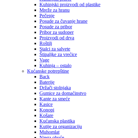
Kuhinjski proizvodi od plastike
Mreže za hranu
Pečenje
Posude za čuvanje hrane
Posude za pribor
Pribor za sudoper
Proizvodi od drva
Roštilj
Stalci za salvete
Štipaljke za vrećice
Vage
Kuhinja – ostalo
Kućanske potrepštine
Back
Baterije
Držači stolnjaka
Gumice za domaćinstvo
Kante za smeće
Kasice
Konopi
Košare
Kućanska plastika
Kutije za organizaciju
Muhomlat
Njega obuće