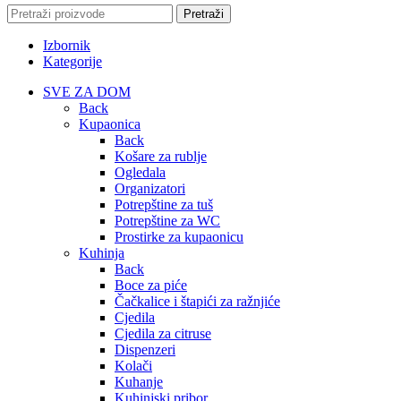
Pretraži
Izbornik
Kategorije
SVE ZA DOM
Back
Kupaonica
Back
Košare za rublje
Ogledala
Organizatori
Potrepštine za tuš
Potrepštine za WC
Prostirke za kupaonicu
Kuhinja
Back
Boce za piće
Čačkalice i štapići za ražnjiće
Cjedila
Cjedila za citruse
Dispenzeri
Kolači
Kuhanje
Kuhinjski pribor