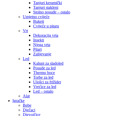
Tanjuri keramički
Tanjuri stakleni
Stolno posuđe – ostalo
Umjetno cvijeće
Buketi
Cvijeće u pitaru
Vrt
Dekoracija vrta
Insekti
Njega vrta
Pitari
Zalijevanje
Led
Kalupi za sladoled
Posude za led
Thermo boce
Torbe za led
Ulošci za frižider
Vrećice za led
Led – ostalo
Alat
Igračke
Bebe
Dječaci
Djevojčice