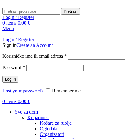
Pretraži
Login / Register
0
items
0,00
€
Menu
Login / Register
Sign in
Create an Account
Obavezno
Korisničko ime ili email adresa
*
Obavezno
Password
*
Log in
Lost your password?
Remember me
0
items
0,00
€
Sve za dom
Kupaonica
Košare za rublje
Ogledala
Organizatori