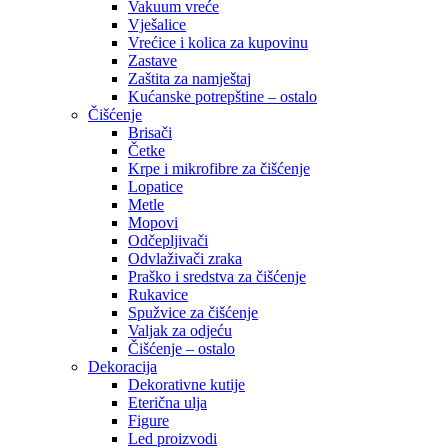
Vakuum vreće
Vješalice
Vrećice i kolica za kupovinu
Zastave
Zaštita za namještaj
Kućanske potrepštine – ostalo
Čišćenje
Brisači
Četke
Krpe i mikrofibre za čišćenje
Lopatice
Metle
Mopovi
Odčepljivači
Odvlaživači zraka
Praško i sredstva za čišćenje
Rukavice
Spužvice za čišćenje
Valjak za odjeću
Čišćenje – ostalo
Dekoracija
Dekorativne kutije
Eterična ulja
Figure
Led proizvodi