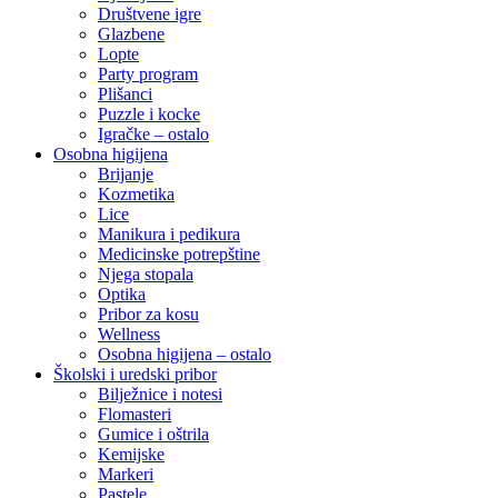
Društvene igre
Glazbene
Lopte
Party program
Plišanci
Puzzle i kocke
Igračke – ostalo
Osobna higijena
Brijanje
Kozmetika
Lice
Manikura i pedikura
Medicinske potrepštine
Njega stopala
Optika
Pribor za kosu
Wellness
Osobna higijena – ostalo
Školski i uredski pribor
Bilježnice i notesi
Flomasteri
Gumice i oštrila
Kemijske
Markeri
Pastele