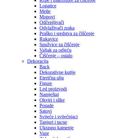
Krpe i mikrofibre za čišćenje
Lopatice
Metle
Mopovi
Odčepljivači
Odvlaživači zraka
Praško i sredstva za čišćenje
Rukavice
Spužvice za čišćenje
Valjak za odjeću
Čišćenje – ostalo
Dekoracija
Back
Dekorativne kutije
Eterična ulja
Figure
Led proizvodi
Namještaj
Okviri i slike
Posude
Satovi
Svijeće i svijećnjaci
Tanjuri i tacne
Ukrasno kamenje
Vaze