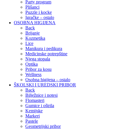
Party program
Plišanci
Puzzle i kocke
Igračke – ostalo
OSOBNA HIGIJENA
Back
Brijanje
Kozmetika
Lice
Manikura i pedikura
Medicinske potrepštine
Njega stopala
Optika
Pribor za kosu
Wellness
Osobna higijena – ostalo
ŠKOLSKI I UREDSKI PRIBOR
Back
Bilježnice i notesi
Flomasteri
Gumice i oštrila
Kemijske
Markeri
Pastele
Geometrijski pribor