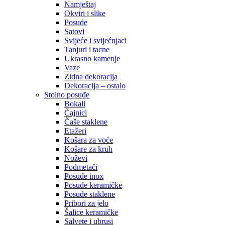
Namještaj
Okviri i slike
Posude
Satovi
Svijeće i svijećnjaci
Tanjuri i tacne
Ukrasno kamenje
Vaze
Zidna dekoracija
Dekoracija – ostalo
Stolno posuđe
Bokali
Čajnici
Čaše staklene
Etažeri
Košara za voće
Košare za kruh
Noževi
Podmetači
Posude inox
Posude keramičke
Posude staklene
Pribori za jelo
Šalice keramičke
Salvete i ubrusi