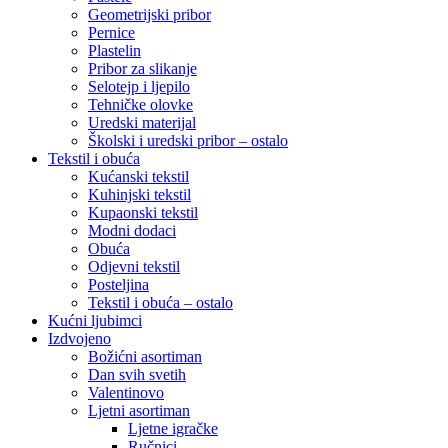
Geometrijski pribor
Pernice
Plastelin
Pribor za slikanje
Selotejp i ljepilo
Tehničke olovke
Uredski materijal
Školski i uredski pribor – ostalo
Tekstil i obuća
Kućanski tekstil
Kuhinjski tekstil
Kupaonski tekstil
Modni dodaci
Obuća
Odjevni tekstil
Posteljina
Tekstil i obuća – ostalo
Kućni ljubimci
Izdvojeno
Božićni asortiman
Dan svih svetih
Valentinovo
Ljetni asortiman
Ljetne igračke
Ručnici