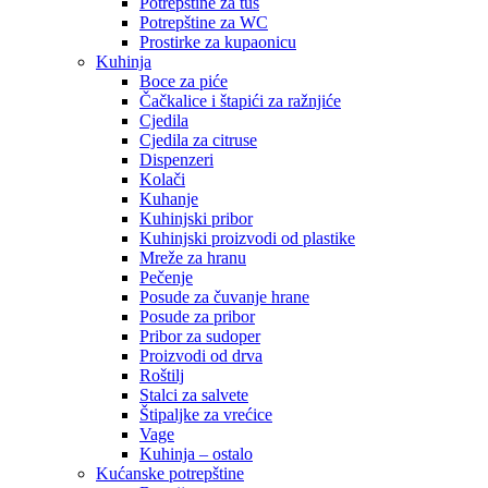
Potrepštine za tuš
Potrepštine za WC
Prostirke za kupaonicu
Kuhinja
Boce za piće
Čačkalice i štapići za ražnjiće
Cjedila
Cjedila za citruse
Dispenzeri
Kolači
Kuhanje
Kuhinjski pribor
Kuhinjski proizvodi od plastike
Mreže za hranu
Pečenje
Posude za čuvanje hrane
Posude za pribor
Pribor za sudoper
Proizvodi od drva
Roštilj
Stalci za salvete
Štipaljke za vrećice
Vage
Kuhinja – ostalo
Kućanske potrepštine