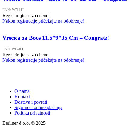
EAN:
YC111L
Registrirajte se za cijene!
Nakon registracije pričekajte na odobrenje!
Vrećica za Boce 11.5*9*35 Cm – Congratz!
EAN:
WB-JD
Registrirajte se za cijene!
Nakon registracije pričekajte na odobrenje!
O nama
Kontakt
Dostava i povrati
Sigurnost online plaćanja
Politika privatnosti
Berliner d.o.o. © 2025