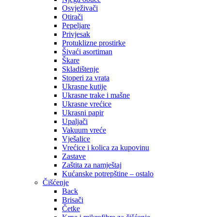
Osvježivači
Otirači
Pepeljare
Privjesak
Protuklizne prostirke
Šivaći asortiman
Škare
Skladištenje
Stoperi za vrata
Ukrasne kutije
Ukrasne trake i mašne
Ukrasne vrećice
Ukrasni papir
Upaljači
Vakuum vreće
Vješalice
Vrećice i kolica za kupovinu
Zastave
Zaštita za namještaj
Kućanske potrepštine – ostalo
Čišćenje
Back
Brisači
Četke