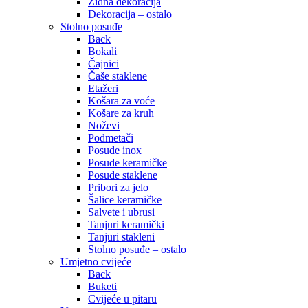
Zidna dekoracija
Dekoracija – ostalo
Stolno posuđe
Back
Bokali
Čajnici
Čaše staklene
Etažeri
Košara za voće
Košare za kruh
Noževi
Podmetači
Posude inox
Posude keramičke
Posude staklene
Pribori za jelo
Šalice keramičke
Salvete i ubrusi
Tanjuri keramički
Tanjuri stakleni
Stolno posuđe – ostalo
Umjetno cvijeće
Back
Buketi
Cvijeće u pitaru