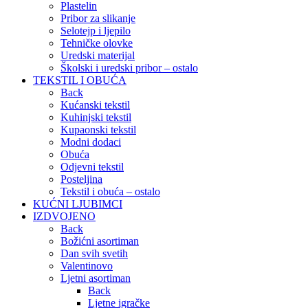
Plastelin
Pribor za slikanje
Selotejp i ljepilo
Tehničke olovke
Uredski materijal
Školski i uredski pribor – ostalo
TEKSTIL I OBUĆA
Back
Kućanski tekstil
Kuhinjski tekstil
Kupaonski tekstil
Modni dodaci
Obuća
Odjevni tekstil
Posteljina
Tekstil i obuća – ostalo
KUĆNI LJUBIMCI
IZDVOJENO
Back
Božićni asortiman
Dan svih svetih
Valentinovo
Ljetni asortiman
Back
Ljetne igračke