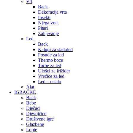
Vrt
Back
Dekoracija vrta
Insekti
Njega vrta
Pitari
Zalijevanje
Led
Back
Kalupi za sladoled
Posude za led
Thermo boce
Torbe za led
Ulošci za frižider
Vrećice za led
Led – ostalo
Alat
IGRAČKE
Back
Bebe
Dječaci
Djevojčice
Društvene igre
Glazbene
Lopte