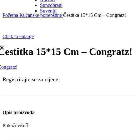
Suncobrani
Suveniri
Početna
Kućanske potrepštine
Čestitka 15*15 Cm – Congratz!
Click to enlarge
Čestitka 15*15 Cm – Congratz!
ongratz!
Registrirajte se za cijene!
Opis proizvoda
Prikaži više