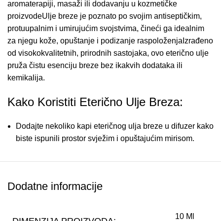
aromaterapiji, masaži ili dodavanju u kozmetičke
proizvodeUlje breze je poznato po svojim antiseptičkim,
protuupalnim i umirujućim svojstvima, čineći ga idealnim
za njegu kože, opuštanje i podizanje raspoloženjaIzrađeno
od visokokvalitetnih, prirodnih sastojaka, ovo eterično ulje
pruža čistu esenciju breze bez ikakvih dodataka ili
kemikalija.
Kako Koristiti Eterično Ulje Breza:
Dodajte nekoliko kapi eteričnog ulja breze u difuzer kako
biste ispunili prostor svježim i opuštajućim mirisom.
Pomiješajte ulje breze s baznim uljem za masažu kako
biste opustili mišiće i smirili um.
Dodatne informacije
Dodajte nekoliko kapi ulja breze u svoju omiljenu kremu
ili losion za dodatnu njegu kože.
Koristite ulje breze u kupki kako biste uživali u
10 Ml