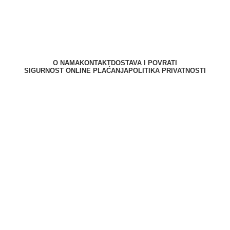
O NAMA
KONTAKT
DOSTAVA I POVRATI
SIGURNOST ONLINE PLAĆANJA
POLITIKA PRIVATNOSTI
Berliner d.o.o. © 2025