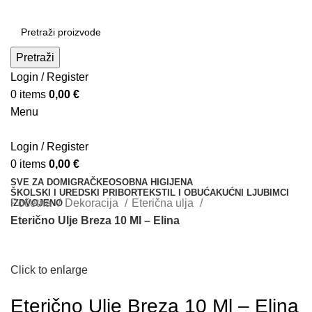
Pretraži
Login / Register
0
items
0,00
€
Menu
Login / Register
0
items
0,00
€
SVE ZA DOM
IGRAČKE
OSOBNA HIGIJENA
ŠKOLSKI I UREDSKI PRIBOR
TEKSTIL I OBUĆA
KUĆNI LJUBIMCI
Početna
Dekoracija
Eterična ulja
IZDVOJENO
Eterično Ulje Breza 10 Ml – Elina
Click to enlarge
Eterično Ulje Breza 10 Ml – Elina