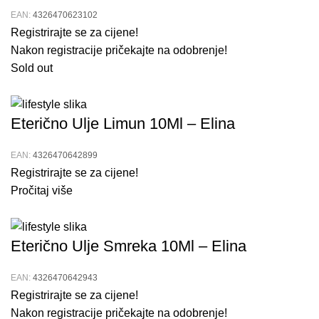
kako biste spriječili kontaminaciju.
EAN:
4326470623102
Registrirajte se za cijene!
Savjeti za Korištenje Prirodno Eterično
Nakon registracije pričekajte na odobrenje!
Sold out
Ulje:
Koristite eterično ulje breza za opuštanje i poboljšanje
Eterično Ulje Limun 10Ml – Elina
raspoloženja tijekom stresnih dana.
Dodajte nekoliko kapi ulja u svoj omiljeni šampon ili
EAN:
4326470642899
regenerator za poboljšanje zdravlja vlasišta i kose.
Registrirajte se za cijene!
Pročitaj više
Kombinirajte ulje breze s drugim eteričnim uljima kako
biste stvorili jedinstvene mirisne mješavine.
Koristite ulje breze kao dio svoje večernje rutine kako
Eterično Ulje Smreka 10Ml – Elina
biste se opustili prije spavanja.
EAN:
4326470642943
Istražite različite načine korištenja eteričnih ulja,
Registrirajte se za cijene!
uključujući masažu, aromaterapiju i njegu kože, kako
Nakon registracije pričekajte na odobrenje!
biste maksimalno iskoristili njihove blagodati.