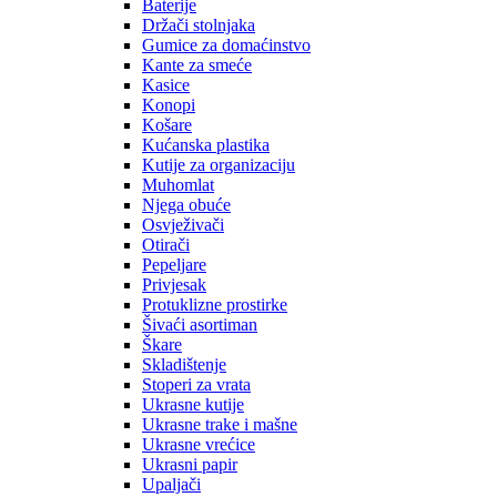
Baterije
Držači stolnjaka
Gumice za domaćinstvo
Kante za smeće
Kasice
Konopi
Košare
Kućanska plastika
Kutije za organizaciju
Muhomlat
Njega obuće
Osvježivači
Otirači
Pepeljare
Privjesak
Protuklizne prostirke
Šivaći asortiman
Škare
Skladištenje
Stoperi za vrata
Ukrasne kutije
Ukrasne trake i mašne
Ukrasne vrećice
Ukrasni papir
Upaljači