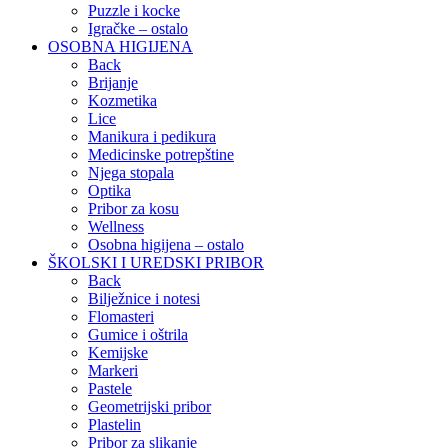
Puzzle i kocke
Igračke – ostalo
OSOBNA HIGIJENA
Back
Brijanje
Kozmetika
Lice
Manikura i pedikura
Medicinske potrepštine
Njega stopala
Optika
Pribor za kosu
Wellness
Osobna higijena – ostalo
ŠKOLSKI I UREDSKI PRIBOR
Back
Bilježnice i notesi
Flomasteri
Gumice i oštrila
Kemijske
Markeri
Pastele
Geometrijski pribor
Plastelin
Pribor za slikanje