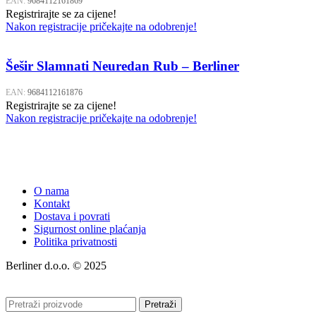
EAN:
9684112161869
Registrirajte se za cijene!
Nakon registracije pričekajte na odobrenje!
Šešir Slamnati Neuredan Rub – Berliner
EAN:
9684112161876
Registrirajte se za cijene!
Nakon registracije pričekajte na odobrenje!
O nama
Kontakt
Dostava i povrati
Sigurnost online plaćanja
Politika privatnosti
Berliner d.o.o. © 2025
Pretraži