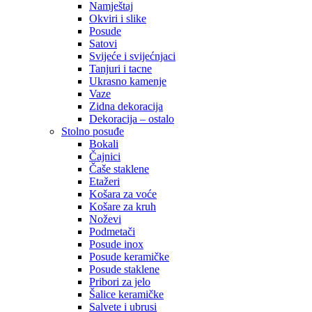
Namještaj
Okviri i slike
Posude
Satovi
Svijeće i svijećnjaci
Tanjuri i tacne
Ukrasno kamenje
Vaze
Zidna dekoracija
Dekoracija – ostalo
Stolno posuđe
Bokali
Čajnici
Čaše staklene
Etažeri
Košara za voće
Košare za kruh
Noževi
Podmetači
Posude inox
Posude keramičke
Posude staklene
Pribori za jelo
Šalice keramičke
Salvete i ubrusi