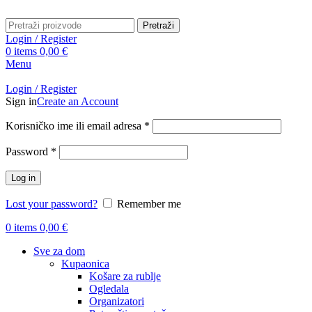
Pretraži
Login / Register
0
items
0,00
€
Menu
Login / Register
Sign in
Create an Account
Obavezno
Korisničko ime ili email adresa
*
Obavezno
Password
*
Log in
Lost your password?
Remember me
0
items
0,00
€
Sve za dom
Kupaonica
Košare za rublje
Ogledala
Organizatori