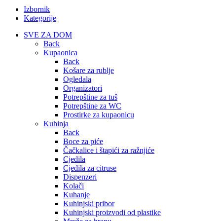
Izbornik
Kategorije
SVE ZA DOM
Back
Kupaonica
Back
Košare za rublje
Ogledala
Organizatori
Potrepštine za tuš
Potrepštine za WC
Prostirke za kupaonicu
Kuhinja
Back
Boce za piće
Čačkalice i štapići za ražnjiće
Cjedila
Cjedila za citruse
Dispenzeri
Kolači
Kuhanje
Kuhinjski pribor
Kuhinjski proizvodi od plastike