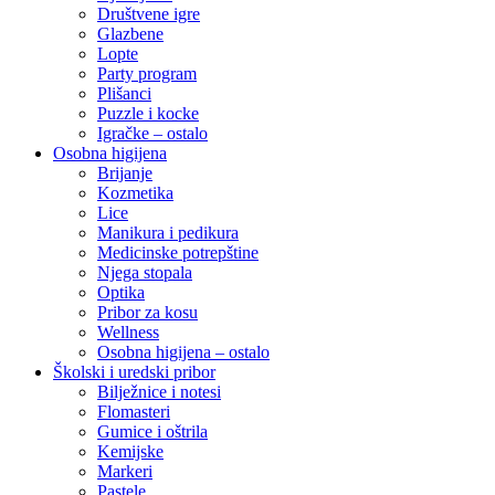
Društvene igre
Glazbene
Lopte
Party program
Plišanci
Puzzle i kocke
Igračke – ostalo
Osobna higijena
Brijanje
Kozmetika
Lice
Manikura i pedikura
Medicinske potrepštine
Njega stopala
Optika
Pribor za kosu
Wellness
Osobna higijena – ostalo
Školski i uredski pribor
Bilježnice i notesi
Flomasteri
Gumice i oštrila
Kemijske
Markeri
Pastele