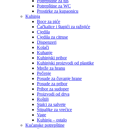
Potrepštine za tuš
Potrepštine za WC
Prostirke za kupaonicu
Kuhinja
Boce za piće
Čačkalice i štapići za ražnjiće
Cjedila
Cjedila za citruse
Dispenzeri
Kolači
Kuhanje
Kuhinjski pribor
Kuhinjski proizvodi od plastike
Mreže za hranu
Pečenje
Posude za čuvanje hrane
Posude za pribor
Pribor za sudoper
Proizvodi od drva
Roštilj
Stalci za salvete
Štipaljke za vrećice
Vage
Kuhinja – ostalo
Kućanske potrepštine