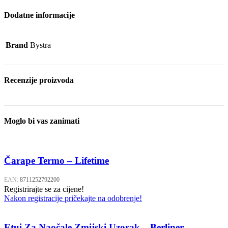
Dodatne informacije
Brand
Bystra
Recenzije proizvoda
Moglo bi vas zanimati
Čarape Termo – Lifetime
EAN:
8711252792200
Registrirajte se za cijene!
Nakon registracije pričekajte na odobrenje!
Etui Za Naočale Zmijski Uzorak – Berliner