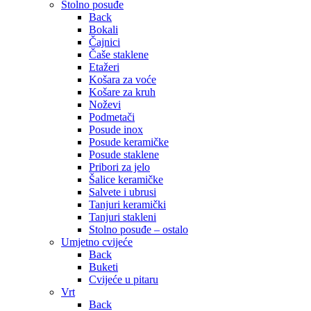
Stolno posuđe
Back
Bokali
Čajnici
Čaše staklene
Etažeri
Košara za voće
Košare za kruh
Noževi
Podmetači
Posude inox
Posude keramičke
Posude staklene
Pribori za jelo
Šalice keramičke
Salvete i ubrusi
Tanjuri keramički
Tanjuri stakleni
Stolno posuđe – ostalo
Umjetno cvijeće
Back
Buketi
Cvijeće u pitaru
Vrt
Back