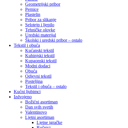
Geometrijski pribor
Pernice
Plastelin
Pribor za slikanje
Selotejp i ljepilo
Tehničke olovke
Uredski materijal
Školski i uredski pribor – ostalo
Tekstil i obuća
Kućanski tekstil
Kuhinjski tekstil
Kupaonski tekstil
Modni dodaci
Obuća
Odjevni tekstil
Posteljina
Tekstil i obuća – ostalo
Kućni ljubimci
Izdvojeno
Božićni asortiman
Dan svih svetih
Valentinovo
Ljetni asortiman
Ljetne igračke
Ručnici