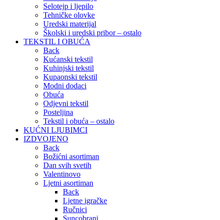
Selotejp i ljepilo
Tehničke olovke
Uredski materijal
Školski i uredski pribor – ostalo
TEKSTIL I OBUĆA
Back
Kućanski tekstil
Kuhinjski tekstil
Kupaonski tekstil
Modni dodaci
Obuća
Odjevni tekstil
Posteljina
Tekstil i obuća – ostalo
KUĆNI LJUBIMCI
IZDVOJENO
Back
Božićni asortiman
Dan svih svetih
Valentinovo
Ljetni asortiman
Back
Ljetne igračke
Ručnici
Suncobrani