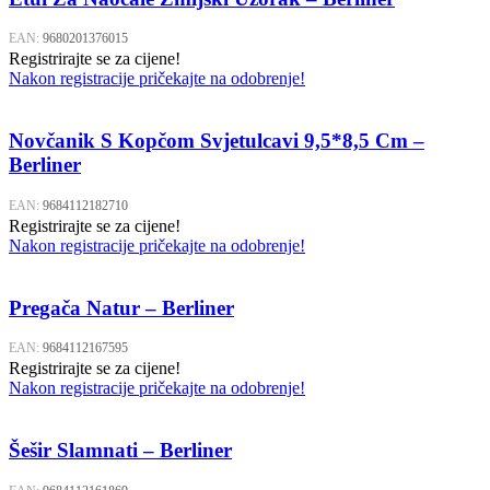
EAN:
9680201376015
Registrirajte se za cijene!
Nakon registracije pričekajte na odobrenje!
Novčanik S Kopčom Svjetulcavi 9,5*8,5 Cm –
Berliner
EAN:
9684112182710
Registrirajte se za cijene!
Nakon registracije pričekajte na odobrenje!
Pregača Natur – Berliner
EAN:
9684112167595
Registrirajte se za cijene!
Nakon registracije pričekajte na odobrenje!
Šešir Slamnati – Berliner