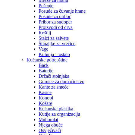
Mreže za hranu
Pečenje
Posude za čuvanje hrane
Posude za pribor
Pribor za sudoper
Proizvodi od drva
Roštilj
Stalci za salvete
Štipaljke za vrećice
Vage
Kuhinja – ostalo
Kućanske potrepštine
Back
Baterije
Držači stolnjaka
Gumice za domaćinstvo
Kante za smeće
Kasice
Konopi
Košare
Kućanska plastika
Kutije za organizaciju
Muhomlat
Njega obuće
Osvježivači