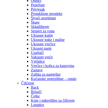
Otirači
Pepeljare
Privjesak
Protuklizne prostirke
Šivaći asortiman
Škare
Skladištenje
Stoperi za vrata
Ukrasne kutije
Ukrasne trake i mašne
Ukrasne vrećice
Ukrasni papir
Upaljači
Vakuum vreće
Vješalice
Vrećice i kolica za kupovinu
Zastave
Zaštita za namještaj
Kućanske potrepštine – ostalo
Čišćenje
Back
Brisači
Četke
Krpe i mikrofibre za čišćenje
Lopatice