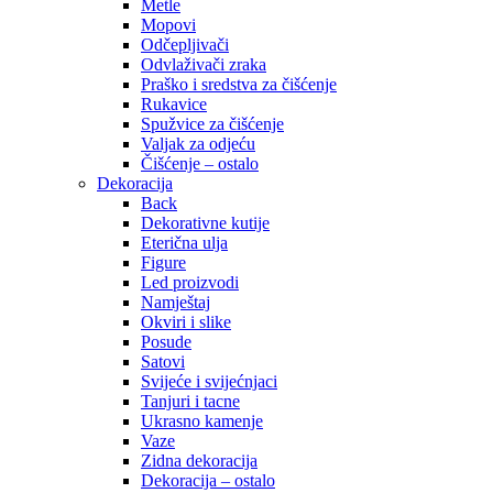
Metle
Mopovi
Odčepljivači
Odvlaživači zraka
Praško i sredstva za čišćenje
Rukavice
Spužvice za čišćenje
Valjak za odjeću
Čišćenje – ostalo
Dekoracija
Back
Dekorativne kutije
Eterična ulja
Figure
Led proizvodi
Namještaj
Okviri i slike
Posude
Satovi
Svijeće i svijećnjaci
Tanjuri i tacne
Ukrasno kamenje
Vaze
Zidna dekoracija
Dekoracija – ostalo