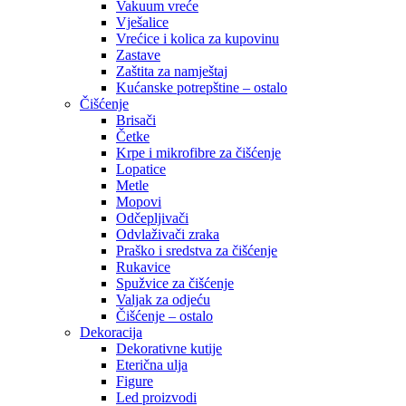
Vakuum vreće
Vješalice
Vrećice i kolica za kupovinu
Zastave
Zaštita za namještaj
Kućanske potrepštine – ostalo
Čišćenje
Brisači
Četke
Krpe i mikrofibre za čišćenje
Lopatice
Metle
Mopovi
Odčepljivači
Odvlaživači zraka
Praško i sredstva za čišćenje
Rukavice
Spužvice za čišćenje
Valjak za odjeću
Čišćenje – ostalo
Dekoracija
Dekorativne kutije
Eterična ulja
Figure
Led proizvodi