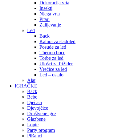
Dekoracija vrta
Insekti
Njega vrta
Pitari
Zalijevanje
Led
Back
Kalupi za sladoled
Posude za led
Thermo boce
Torbe za led
Ulošci za frižider
Vrećice za led
Led – ostalo
Alat
IGRAČKE
Back
Bebe
Dječaci
Djevojčice
Društvene igre
Glazbene
Lopte
Party program
Plišanci