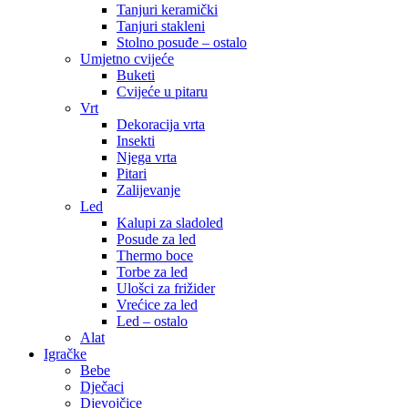
Tanjuri keramički
Tanjuri stakleni
Stolno posuđe – ostalo
Umjetno cvijeće
Buketi
Cvijeće u pitaru
Vrt
Dekoracija vrta
Insekti
Njega vrta
Pitari
Zalijevanje
Led
Kalupi za sladoled
Posude za led
Thermo boce
Torbe za led
Ulošci za frižider
Vrećice za led
Led – ostalo
Alat
Igračke
Bebe
Dječaci
Djevojčice