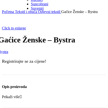
Suncobrani
Suveniri
Početna
Tekstil i obuća
Odjevni tekstil
Gaćice Ženske – Bystra
Click to enlarge
Gaćice Ženske – Bystra
ystra
Registrirajte se za cijene!
Opis proizvoda
Prikaži više