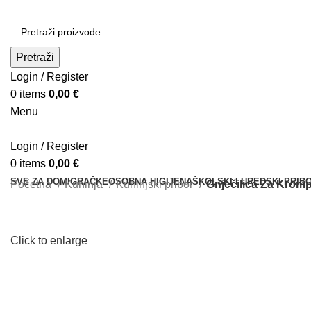
Pretraži
Login / Register
0
items
0,00
€
Menu
Login / Register
0
items
0,00
€
SVE ZA DOM
IGRAČKE
OSOBNA HIGIJENA
ŠKOLSKI I UREDSKI PRIB
Početna
Kuhinja
Kuhinjski pribor
Gnječilica Za Kromp
Click to enlarge