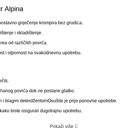
r Alpina
nostavno gnječenje krompira bez grudica.
enje i skladištenje.
ea od različitih povrća.
nost i otpornost na svakodnevnu upotrebu.
čiti.
kuhanog povrća dok ne postane glatko.
 i blagim deterdžentomOsušite je prije ponovne upotrebe.
kako biste osigurali dugotrajnu upotrebu.
Prikaži više