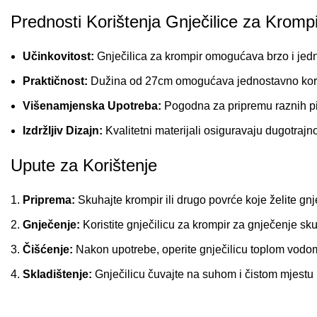
Prednosti Korištenja Gnječilice za Krompi
Učinkovitost:
Gnječilica za krompir omogućava brzo i jed
Praktičnost:
Dužina od 27cm omogućava jednostavno korišt
Višenamjenska Upotreba:
Pogodna za pripremu raznih pir
Izdržljiv Dizajn:
Kvalitetni materijali osiguravaju dugotraj
Upute za Korištenje
Priprema:
Skuhajte krompir ili drugo povrće koje želite gnje
Gnječenje:
Koristite gnječilicu za krompir za gnječenje s
Čišćenje:
Nakon upotrebe, operite gnječilicu toplom vodom
Skladištenje:
Gnječilicu čuvajte na suhom i čistom mjestu 