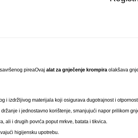
 savršenog pireaOvaj
alat za gnječenje krompira
olakšava gnječ
og i izdržljivog materijala koji osigurava dugotrajnost i otpornos
ržanje i jednostavno korištenje, smanjujući napor prilikom gnj
ali i drugih povrća poput mrkve, batata i tikvica.
avajući higijensku upotrebu.