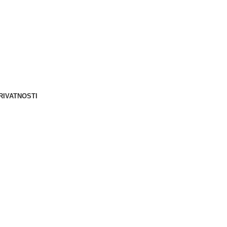
Berliner d.o.o. © 2025
RIVATNOSTI