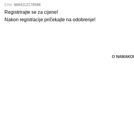
EAN:
9684112179598
Registrirajte se za cijene!
Nakon registracije pričekajte na odobrenje!
O NAMA
KO