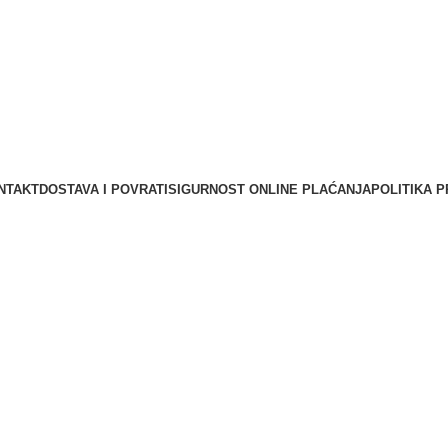
NTAKT
DOSTAVA I POVRATI
SIGURNOST ONLINE PLAĆANJA
POLITIKA P