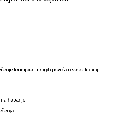
enje krompira i drugih povrća u vašoj kuhinji.
t na habanje.
ečenja.