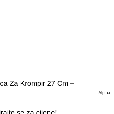
lica Za Krompir 27 Cm –
Alpina
irajte se za cijene!