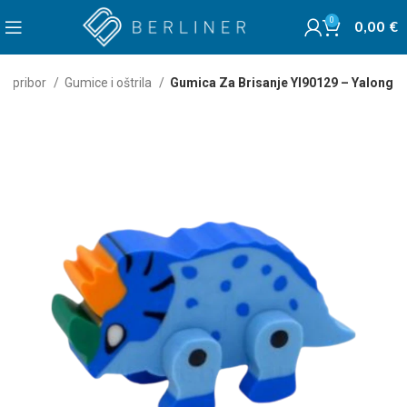
0
0,00
€
ski pribor
Gumice i oštrila
Gumica Za Brisanje Yl90129 – Yalong