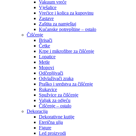
Vakuum vreće
Vješalice
Vrećice i kolica za kupovinu
Zastave
Zaštita za namještaj
Kućanske potrepštine – ostalo
Čišćenje
Brisači
Četke
Krpe i mikrofibre za čišćenje
Lopatice
Metle
Mopovi
Odčepljivači
Odvlaživači zraka
Praško i sredstva za čišćenje
Rukavice
Spužvice za čišćenje
Valjak za odjeću
Čišćenje – ostalo
Dekoracija
Dekorativne kutije
Eterična ulja
Figure
Led proizvodi