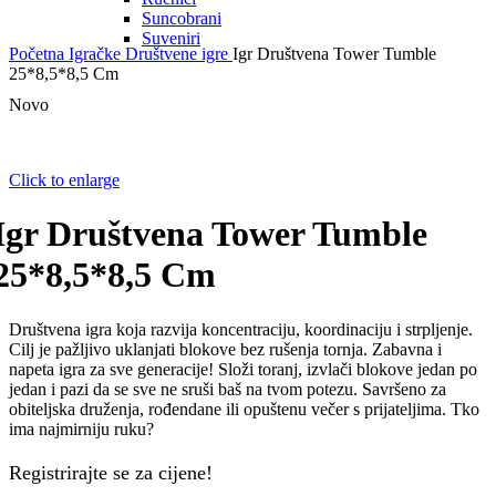
Suncobrani
Suveniri
Početna
Igračke
Društvene igre
Igr Društvena Tower Tumble
25*8,5*8,5 Cm
Novo
Click to enlarge
Igr Društvena Tower Tumble
25*8,5*8,5 Cm
Društvena igra koja razvija koncentraciju, koordinaciju i strpljenje.
Cilj je pažljivo uklanjati blokove bez rušenja tornja. Zabavna i
napeta igra za sve generacije! Složi toranj, izvlači blokove jedan po
jedan i pazi da se sve ne sruši baš na tvom potezu. Savršeno za
obiteljska druženja, rođendane ili opuštenu večer s prijateljima. Tko
ima najmirniju ruku?
Registrirajte se za cijene!