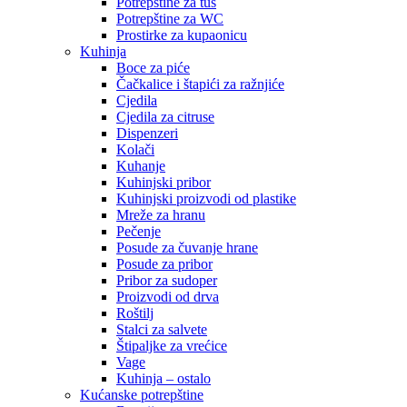
Potrepštine za tuš
Potrepštine za WC
Prostirke za kupaonicu
Kuhinja
Boce za piće
Čačkalice i štapići za ražnjiće
Cjedila
Cjedila za citruse
Dispenzeri
Kolači
Kuhanje
Kuhinjski pribor
Kuhinjski proizvodi od plastike
Mreže za hranu
Pečenje
Posude za čuvanje hrane
Posude za pribor
Pribor za sudoper
Proizvodi od drva
Roštilj
Stalci za salvete
Štipaljke za vrećice
Vage
Kuhinja – ostalo
Kućanske potrepštine