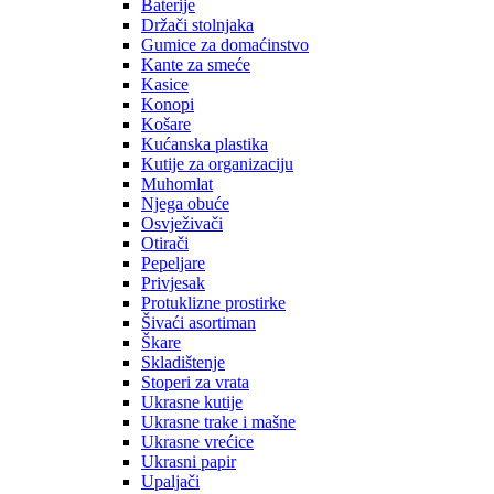
Baterije
Držači stolnjaka
Gumice za domaćinstvo
Kante za smeće
Kasice
Konopi
Košare
Kućanska plastika
Kutije za organizaciju
Muhomlat
Njega obuće
Osvježivači
Otirači
Pepeljare
Privjesak
Protuklizne prostirke
Šivaći asortiman
Škare
Skladištenje
Stoperi za vrata
Ukrasne kutije
Ukrasne trake i mašne
Ukrasne vrećice
Ukrasni papir
Upaljači