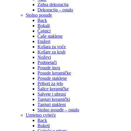
Zidna dekoracija
Dekoracija – ostalo
Stolno posuđe
Back
Bokali
Čajnici
Čaše staklene
Etažeri
Košara za voće
Košare za kruh
Noževi
Podmetači
Posude inox
Posude keramičke
Posude staklene
Pribori za jelo
Šalice keramičke
Salvete i ubrusi
Tanjuri keramički
Tanjuri stakleni
Stolno posuđe – ostalo
Umjetno cvijeće
Back
Buketi
Cvijeće u pitaru