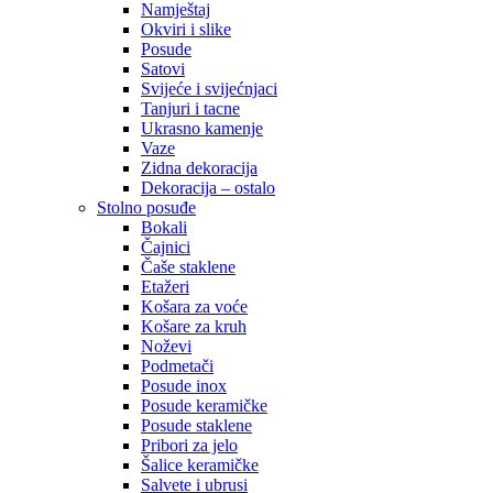
Namještaj
Okviri i slike
Posude
Satovi
Svijeće i svijećnjaci
Tanjuri i tacne
Ukrasno kamenje
Vaze
Zidna dekoracija
Dekoracija – ostalo
Stolno posuđe
Bokali
Čajnici
Čaše staklene
Etažeri
Košara za voće
Košare za kruh
Noževi
Podmetači
Posude inox
Posude keramičke
Posude staklene
Pribori za jelo
Šalice keramičke
Salvete i ubrusi