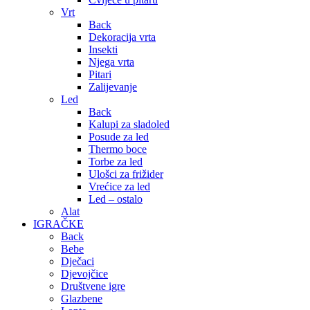
Vrt
Back
Dekoracija vrta
Insekti
Njega vrta
Pitari
Zalijevanje
Led
Back
Kalupi za sladoled
Posude za led
Thermo boce
Torbe za led
Ulošci za frižider
Vrećice za led
Led – ostalo
Alat
IGRAČKE
Back
Bebe
Dječaci
Djevojčice
Društvene igre
Glazbene