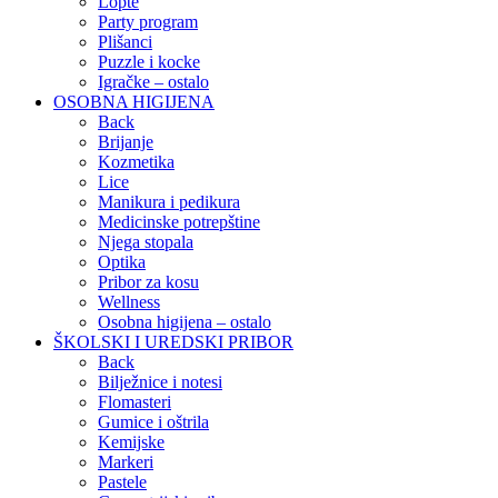
Lopte
Party program
Plišanci
Puzzle i kocke
Igračke – ostalo
OSOBNA HIGIJENA
Back
Brijanje
Kozmetika
Lice
Manikura i pedikura
Medicinske potrepštine
Njega stopala
Optika
Pribor za kosu
Wellness
Osobna higijena – ostalo
ŠKOLSKI I UREDSKI PRIBOR
Back
Bilježnice i notesi
Flomasteri
Gumice i oštrila
Kemijske
Markeri
Pastele