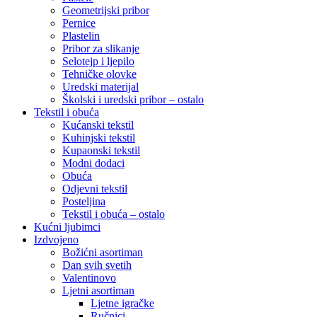
Geometrijski pribor
Pernice
Plastelin
Pribor za slikanje
Selotejp i ljepilo
Tehničke olovke
Uredski materijal
Školski i uredski pribor – ostalo
Tekstil i obuća
Kućanski tekstil
Kuhinjski tekstil
Kupaonski tekstil
Modni dodaci
Obuća
Odjevni tekstil
Posteljina
Tekstil i obuća – ostalo
Kućni ljubimci
Izdvojeno
Božićni asortiman
Dan svih svetih
Valentinovo
Ljetni asortiman
Ljetne igračke
Ručnici