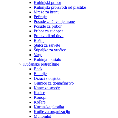
Kuhinjski pribor
Kuhinjski proizvodi od plastike
Mreže za hranu
Pečenje
Posude za čuvanje hrane
Posude za pribor
Pribor za sudoper
Proizvodi od drva
Roštilj
Stalci za salvete
Štipaljke za vrećice
Vage
Kuhinja – ostalo
Kućanske potrepštine
Back
Baterije
Držači stolnjaka
Gumice za domaćinstvo
Kante za smeće
Kasice
Konopi
Košare
Kućanska plastika
Kutije za organizaciju
Muhomlat