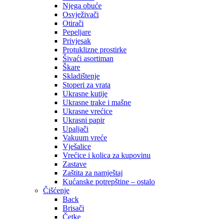
Njega obuće
Osvježivači
Otirači
Pepeljare
Privjesak
Protuklizne prostirke
Šivaći asortiman
Škare
Skladištenje
Stoperi za vrata
Ukrasne kutije
Ukrasne trake i mašne
Ukrasne vrećice
Ukrasni papir
Upaljači
Vakuum vreće
Vješalice
Vrećice i kolica za kupovinu
Zastave
Zaštita za namještaj
Kućanske potrepštine – ostalo
Čišćenje
Back
Brisači
Četke