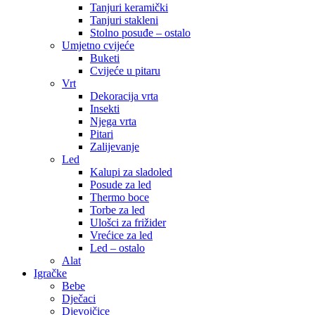
Tanjuri keramički
Tanjuri stakleni
Stolno posuđe – ostalo
Umjetno cvijeće
Buketi
Cvijeće u pitaru
Vrt
Dekoracija vrta
Insekti
Njega vrta
Pitari
Zalijevanje
Led
Kalupi za sladoled
Posude za led
Thermo boce
Torbe za led
Ulošci za frižider
Vrećice za led
Led – ostalo
Alat
Igračke
Bebe
Dječaci
Djevojčice