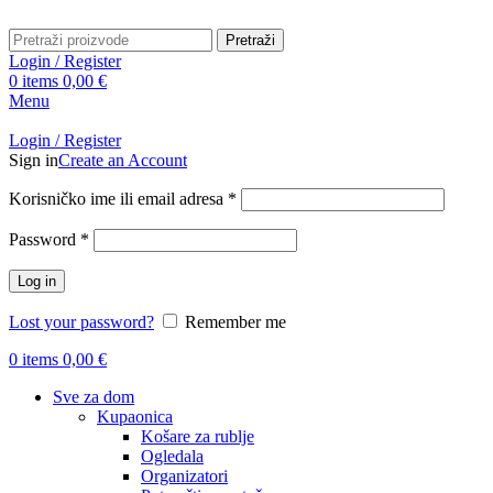
Pretraži
Login / Register
0
items
0,00
€
Menu
Login / Register
Sign in
Create an Account
Obavezno
Korisničko ime ili email adresa
*
Obavezno
Password
*
Log in
Lost your password?
Remember me
0
items
0,00
€
Sve za dom
Kupaonica
Košare za rublje
Ogledala
Organizatori