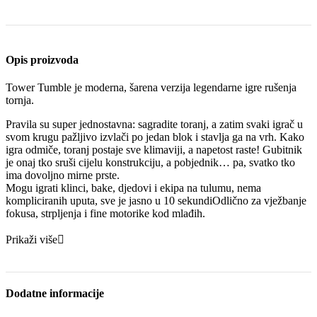
Opis proizvoda
Tower Tumble je moderna, šarena verzija legendarne igre rušenja
tornja.
Pravila su super jednostavna: sagradite toranj, a zatim svaki igrač u
svom krugu pažljivo izvlači po jedan blok i stavlja ga na vrh. Kako
igra odmiče, toranj postaje sve klimaviji, a napetost raste! Gubitnik
je onaj tko sruši cijelu konstrukciju, a pobjednik… pa, svatko tko
ima dovoljno mirne prste.
Mogu igrati klinci, bake, djedovi i ekipa na tulumu, nema
kompliciranih uputa, sve je jasno u 10 sekundiOdlično za vježbanje
fokusa, strpljenja i fine motorike kod mlađih.
Prikaži više
Dodatne informacije