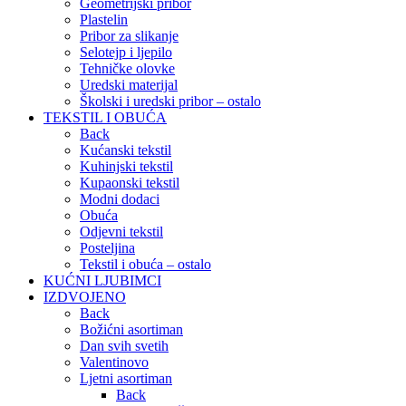
Geometrijski pribor
Plastelin
Pribor za slikanje
Selotejp i ljepilo
Tehničke olovke
Uredski materijal
Školski i uredski pribor – ostalo
TEKSTIL I OBUĆA
Back
Kućanski tekstil
Kuhinjski tekstil
Kupaonski tekstil
Modni dodaci
Obuća
Odjevni tekstil
Posteljina
Tekstil i obuća – ostalo
KUĆNI LJUBIMCI
IZDVOJENO
Back
Božićni asortiman
Dan svih svetih
Valentinovo
Ljetni asortiman
Back