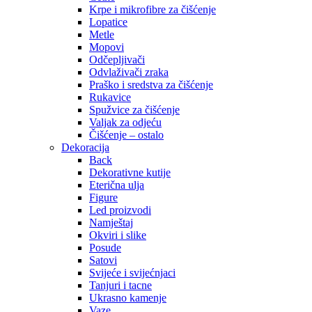
Krpe i mikrofibre za čišćenje
Lopatice
Metle
Mopovi
Odčepljivači
Odvlaživači zraka
Praško i sredstva za čišćenje
Rukavice
Spužvice za čišćenje
Valjak za odjeću
Čišćenje – ostalo
Dekoracija
Back
Dekorativne kutije
Eterična ulja
Figure
Led proizvodi
Namještaj
Okviri i slike
Posude
Satovi
Svijeće i svijećnjaci
Tanjuri i tacne
Ukrasno kamenje
Vaze