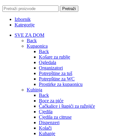
Pretraži
Izbornik
Kategorije
SVE ZA DOM
Back
Kupaonica
Back
Košare za rublje
Ogledala
Organizatori
Potrepštine za tuš
Potrepštine za WC
Prostirke za kupaonicu
Kuhinja
Back
Boce za piće
Čačkalice i štapići za ražnjiće
Cjedila
Cjedila za citruse
Dispenzeri
Kolači
Kuhanje