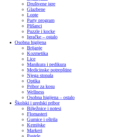
Društvene igre
Glazbene
Lopte
Party program
Plišanci
Puzzle i kocke
Igračke – ostalo
Osobna higijena
Brijanje
Kozmetika
Lice
Manikura i pedikura
Medicinske potrepštine
Njega stopala
Optika
Pribor za kosu
Wellness
Osobna higijena – ostalo
Školski i uredski pribor
Bilježnice i notesi
Flomasteri
Gumice i oštrila
Kemijske
Markeri
Pastele