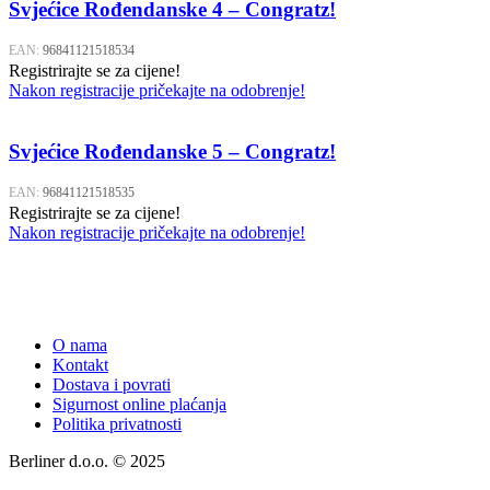
Svjećice Rođendanske 4 – Congratz!
EAN:
96841121518534
Registrirajte se za cijene!
Nakon registracije pričekajte na odobrenje!
Svjećice Rođendanske 5 – Congratz!
EAN:
96841121518535
Registrirajte se za cijene!
Nakon registracije pričekajte na odobrenje!
O nama
Kontakt
Dostava i povrati
Sigurnost online plaćanja
Politika privatnosti
Berliner d.o.o. © 2025