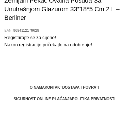
Zemljani Pekač Ovalna Posuda Sa
Unutrašnjom Glazurom 33*18*5 Cm 2 L –
Berliner
EAN:
9684112179628
Registrirajte se za cijene!
Nakon registracije pričekajte na odobrenje!
O NAMA
KONTAKT
DOSTAVA I POVRATI
SIGURNOST ONLINE PLAĆANJA
POLITIKA PRIVATNOSTI
Berliner d.o.o. © 2025