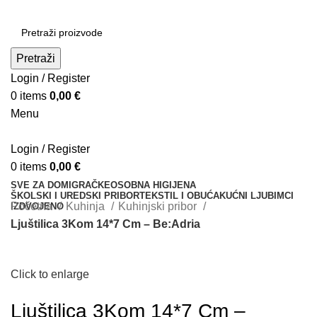
Pretraži
Login / Register
0
items
0,00
€
Menu
Login / Register
0
items
0,00
€
SVE ZA DOM
IGRAČKE
OSOBNA HIGIJENA
ŠKOLSKI I UREDSKI PRIBOR
TEKSTIL I OBUĆA
KUĆNI LJUBIMCI
Početna
Kuhinja
Kuhinjski pribor
IZDVOJENO
Ljuštilica 3Kom 14*7 Cm – Be:Adria
Click to enlarge
Ljuštilica 3Kom 14*7 Cm –