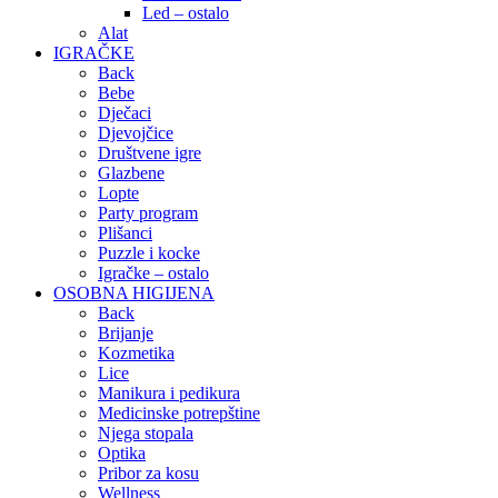
Led – ostalo
Alat
IGRAČKE
Back
Bebe
Dječaci
Djevojčice
Društvene igre
Glazbene
Lopte
Party program
Plišanci
Puzzle i kocke
Igračke – ostalo
OSOBNA HIGIJENA
Back
Brijanje
Kozmetika
Lice
Manikura i pedikura
Medicinske potrepštine
Njega stopala
Optika
Pribor za kosu
Wellness