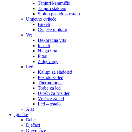
Tanjuri keramički
Tanjuri stakleni
Stolno posuđe – ostalo
Umjetno cvijeće
Buketi
Cvijeće u pitaru
Vrt
Dekoracija vrta
Insekti
Njega vrta
Pitari
Zalijevanje
Led
Kalupi za sladoled
Posude za led
Thermo boce
Torbe za led
Ulošci za frižider
Vrećice za led
Led – ostalo
Alat
Igračke
Bebe
Dječaci
Djevojčice