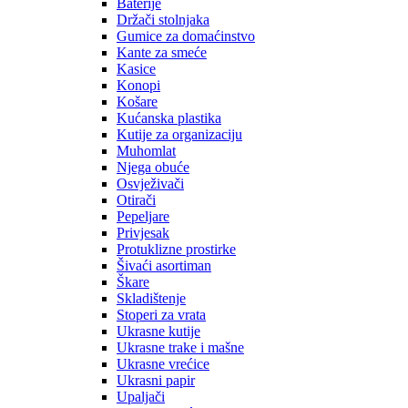
Baterije
Držači stolnjaka
Gumice za domaćinstvo
Kante za smeće
Kasice
Konopi
Košare
Kućanska plastika
Kutije za organizaciju
Muhomlat
Njega obuće
Osvježivači
Otirači
Pepeljare
Privjesak
Protuklizne prostirke
Šivaći asortiman
Škare
Skladištenje
Stoperi za vrata
Ukrasne kutije
Ukrasne trake i mašne
Ukrasne vrećice
Ukrasni papir
Upaljači