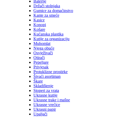
Baterije
Držači stolnjaka
Gumice za domaćinstvo
Kante za smeće
Kasice
Konopi
Košare
Kućanska plastika
Kutije za organizaciju
Muhomlat
Njega obuće
Osvježivači
Otirači
Pepeljare
Privjesak
Protuklizne prostirke
Šivaći asortiman
Škare
Skladištenje
Stoperi za vrata
Ukrasne kutije
Ukrasne trake i mašne
Ukrasne vrećice
Ukrasni papir
Upaljači