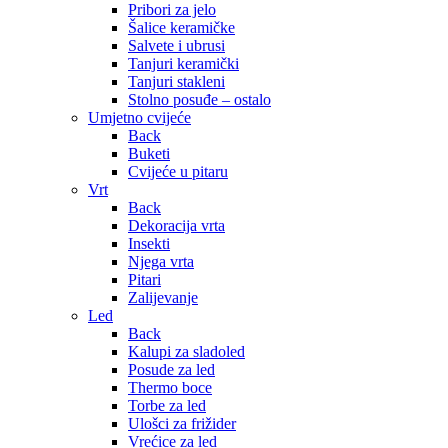
Pribori za jelo
Šalice keramičke
Salvete i ubrusi
Tanjuri keramički
Tanjuri stakleni
Stolno posuđe – ostalo
Umjetno cvijeće
Back
Buketi
Cvijeće u pitaru
Vrt
Back
Dekoracija vrta
Insekti
Njega vrta
Pitari
Zalijevanje
Led
Back
Kalupi za sladoled
Posude za led
Thermo boce
Torbe za led
Ulošci za frižider
Vrećice za led