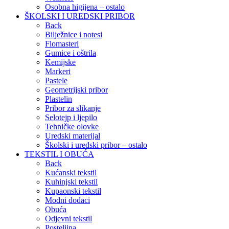
Osobna higijena – ostalo
ŠKOLSKI I UREDSKI PRIBOR
Back
Bilježnice i notesi
Flomasteri
Gumice i oštrila
Kemijske
Markeri
Pastele
Geometrijski pribor
Plastelin
Pribor za slikanje
Selotejp i ljepilo
Tehničke olovke
Uredski materijal
Školski i uredski pribor – ostalo
TEKSTIL I OBUĆA
Back
Kućanski tekstil
Kuhinjski tekstil
Kupaonski tekstil
Modni dodaci
Obuća
Odjevni tekstil
Posteljina