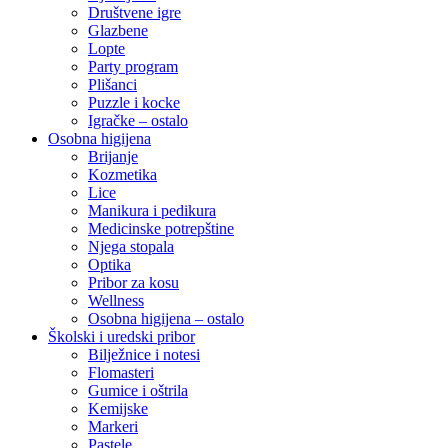
Društvene igre
Glazbene
Lopte
Party program
Plišanci
Puzzle i kocke
Igračke – ostalo
Osobna higijena
Brijanje
Kozmetika
Lice
Manikura i pedikura
Medicinske potrepštine
Njega stopala
Optika
Pribor za kosu
Wellness
Osobna higijena – ostalo
Školski i uredski pribor
Bilježnice i notesi
Flomasteri
Gumice i oštrila
Kemijske
Markeri
Pastele