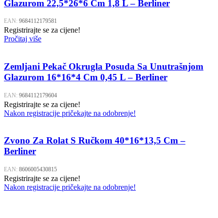
Glazurom 22,5*26*6 Cm 1,8 L – Berliner
EAN:
9684112179581
Registrirajte se za cijene!
Pročitaj više
Zemljani Pekač Okrugla Posuda Sa Unutrašnjom
Glazurom 16*16*4 Cm 0,45 L – Berliner
EAN:
9684112179604
Registrirajte se za cijene!
Nakon registracije pričekajte na odobrenje!
Zvono Za Rolat S Ručkom 40*16*13,5 Cm –
Berliner
EAN:
8606005430815
Registrirajte se za cijene!
Nakon registracije pričekajte na odobrenje!