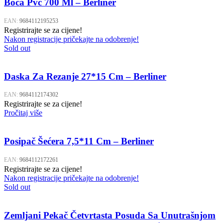
Boca Pvc 700 Ml – Berliner
EAN:
9684112195253
Registrirajte se za cijene!
Nakon registracije pričekajte na odobrenje!
Sold out
Daska Za Rezanje 27*15 Cm – Berliner
EAN:
9684112174302
Registrirajte se za cijene!
Pročitaj više
Posipač Šećera 7,5*11 Cm – Berliner
EAN:
9684112172261
Registrirajte se za cijene!
Nakon registracije pričekajte na odobrenje!
Sold out
Zemljani Pekač Četvrtasta Posuda Sa Unutrašnjom