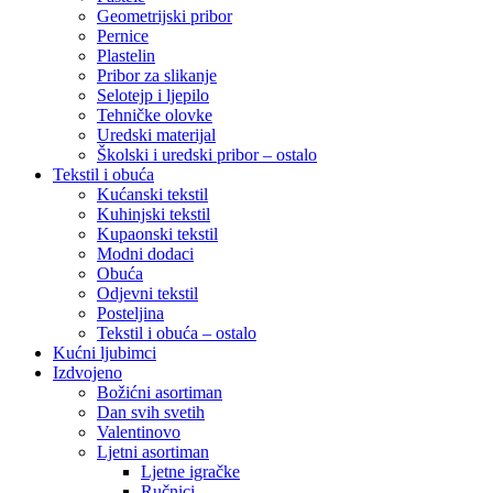
Geometrijski pribor
Pernice
Plastelin
Pribor za slikanje
Selotejp i ljepilo
Tehničke olovke
Uredski materijal
Školski i uredski pribor – ostalo
Tekstil i obuća
Kućanski tekstil
Kuhinjski tekstil
Kupaonski tekstil
Modni dodaci
Obuća
Odjevni tekstil
Posteljina
Tekstil i obuća – ostalo
Kućni ljubimci
Izdvojeno
Božićni asortiman
Dan svih svetih
Valentinovo
Ljetni asortiman
Ljetne igračke
Ručnici