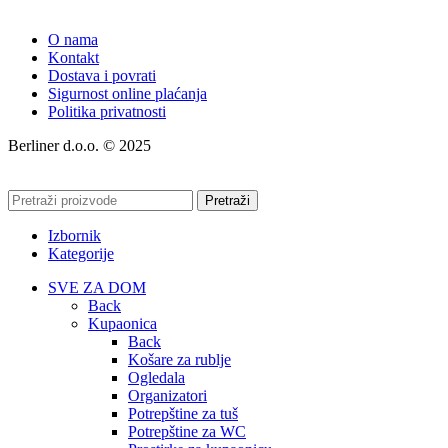
O nama
Kontakt
Dostava i povrati
Sigurnost online plaćanja
Politika privatnosti
Berliner d.o.o. © 2025
Pretraži
Izbornik
Kategorije
SVE ZA DOM
Back
Kupaonica
Back
Košare za rublje
Ogledala
Organizatori
Potrepštine za tuš
Potrepštine za WC