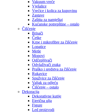
Vakuum vreće
Vješalice
Vrećice i kolica za kupovinu
Zastave
Zaštita za namještaj
Kućanske potrepštine – ostalo
Čišćenje
Brisači
Četke
Krpe i mikrofibre za čišćenje
Lopatice
Metle
Mopovi
Odčepljivači
Odvlaživači zraka
Praško i sredstva za čišćenje
Rukavice
Spužvice za čišćenje
Valjak za odjeću
Čišćenje – ostalo
Dekoracija
Dekorativne kutije
Eterična ulja
Figure
Led proizvodi