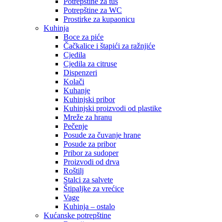
Potrepštine za tuš
Potrepštine za WC
Prostirke za kupaonicu
Kuhinja
Boce za piće
Čačkalice i štapići za ražnjiće
Cjedila
Cjedila za citruse
Dispenzeri
Kolači
Kuhanje
Kuhinjski pribor
Kuhinjski proizvodi od plastike
Mreže za hranu
Pečenje
Posude za čuvanje hrane
Posude za pribor
Pribor za sudoper
Proizvodi od drva
Roštilj
Stalci za salvete
Štipaljke za vrećice
Vage
Kuhinja – ostalo
Kućanske potrepštine