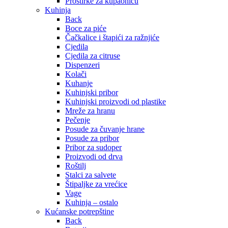
Prostirke za kupaonicu
Kuhinja
Back
Boce za piće
Čačkalice i štapići za ražnjiće
Cjedila
Cjedila za citruse
Dispenzeri
Kolači
Kuhanje
Kuhinjski pribor
Kuhinjski proizvodi od plastike
Mreže za hranu
Pečenje
Posude za čuvanje hrane
Posude za pribor
Pribor za sudoper
Proizvodi od drva
Roštilj
Stalci za salvete
Štipaljke za vrećice
Vage
Kuhinja – ostalo
Kućanske potrepštine
Back