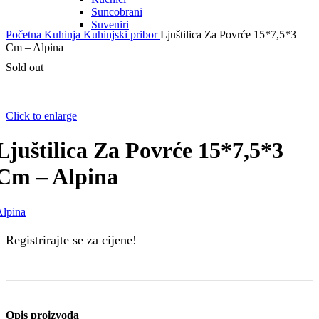
Suncobrani
Suveniri
Početna
Kuhinja
Kuhinjski pribor
Ljuštilica Za Povrće 15*7,5*3
Cm – Alpina
Sold out
Click to enlarge
Ljuštilica Za Povrće 15*7,5*3
Cm – Alpina
Alpina
Registrirajte se za cijene!
Opis proizvoda