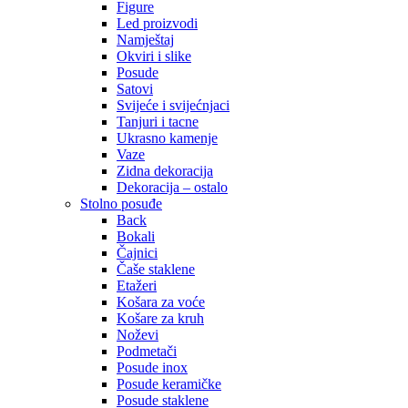
Figure
Led proizvodi
Namještaj
Okviri i slike
Posude
Satovi
Svijeće i svijećnjaci
Tanjuri i tacne
Ukrasno kamenje
Vaze
Zidna dekoracija
Dekoracija – ostalo
Stolno posuđe
Back
Bokali
Čajnici
Čaše staklene
Etažeri
Košara za voće
Košare za kruh
Noževi
Podmetači
Posude inox
Posude keramičke
Posude staklene