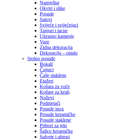
Namještaj
Okviri i slike
Posude
Satovi
Svijeće i svijećnjaci
Tanjuri i tacne
Ukrasno kamenje
Vaze
Zidna dekoracija
Dekoracija – ostalo
Stolno posuđe
Bokali
Čajnici
Čaše staklene
Etažeri
Košara za voće
Košare za kruh
Noževi
Podmetači
Posude inox
Posude keramičke
Posude staklene
Pribori za jelo
Šalice keramičke
Salvete i ubrusi