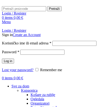
Pretraži
Login / Register
0
items
0,00
€
Menu
Login / Register
Sign in
Create an Account
Obavezno
Korisničko ime ili email adresa
*
Obavezno
Password
*
Log in
Lost your password?
Remember me
0
items
0,00
€
Sve za dom
Kupaonica
Košare za rublje
Ogledala
Organizatori