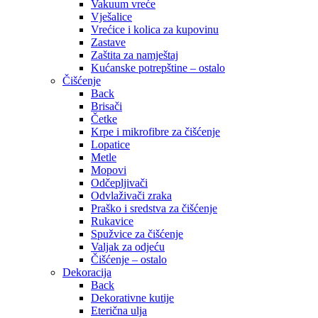
Vakuum vreće
Vješalice
Vrećice i kolica za kupovinu
Zastave
Zaštita za namještaj
Kućanske potrepštine – ostalo
Čišćenje
Back
Brisači
Četke
Krpe i mikrofibre za čišćenje
Lopatice
Metle
Mopovi
Odčepljivači
Odvlaživači zraka
Praško i sredstva za čišćenje
Rukavice
Spužvice za čišćenje
Valjak za odjeću
Čišćenje – ostalo
Dekoracija
Back
Dekorativne kutije
Eterična ulja