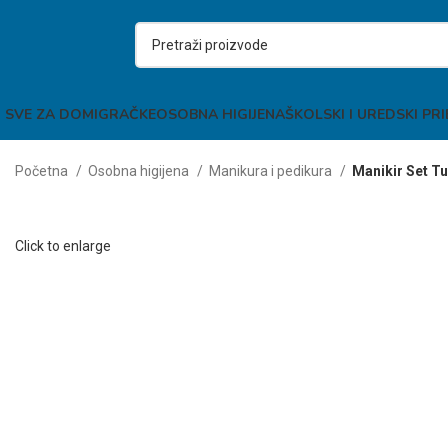
SVE ZA DOM
IGRAČKE
OSOBNA HIGIJENA
ŠKOLSKI I UREDSKI PR
Početna
Osobna higijena
Manikura i pedikura
Manikir Set Tu
Click to enlarge