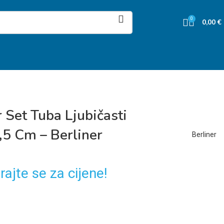
0
0,00
€
 Set Tuba Ljubičasti
,5 Cm – Berliner
Berliner
rajte se za cijene!