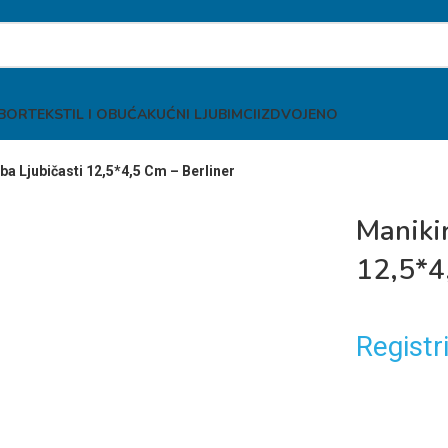
IBOR
TEKSTIL I OBUĆA
KUĆNI LJUBIMCI
IZDVOJENO
ba Ljubičasti 12,5*4,5 Cm – Berliner
Manikir
12,5*4
Registri