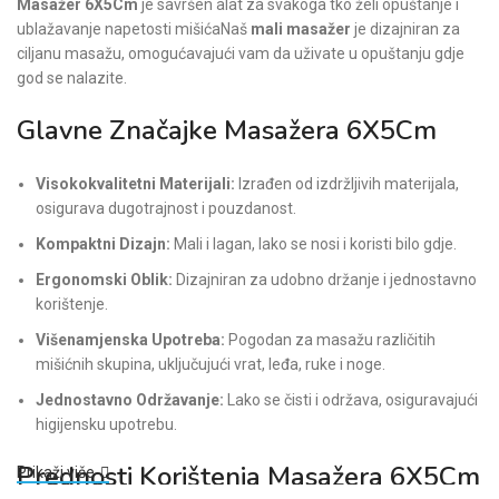
Masažer 6X5Cm
je savršen alat za svakoga tko želi opuštanje i
ublažavanje napetosti mišićaNaš
mali masažer
je dizajniran za
ciljanu masažu, omogućavajući vam da uživate u opuštanju gdje
god se nalazite.
Glavne Značajke Masažera 6X5Cm
Visokokvalitetni Materijali:
Izrađen od izdržljivih materijala,
osigurava dugotrajnost i pouzdanost.
Kompaktni Dizajn:
Mali i lagan, lako se nosi i koristi bilo gdje.
Ergonomski Oblik:
Dizajniran za udobno držanje i jednostavno
korištenje.
Višenamjenska Upotreba:
Pogodan za masažu različitih
mišićnih skupina, uključujući vrat, leđa, ruke i noge.
Jednostavno Održavanje:
Lako se čisti i održava, osiguravajući
higijensku upotrebu.
Prednosti Korištenja Masažera 6X5Cm
Prikaži više