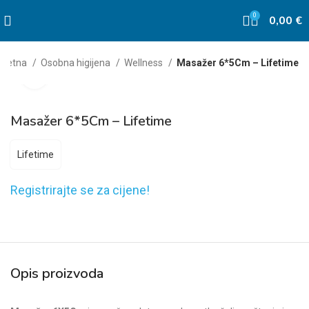
0
0,00
€
očetna
Osobna higijena
Wellness
Masažer 6*5Cm – Lifetime
Click to enlarge
Masažer 6*5Cm – Lifetime
Lifetime
Registrirajte se za cijene!
Opis proizvoda