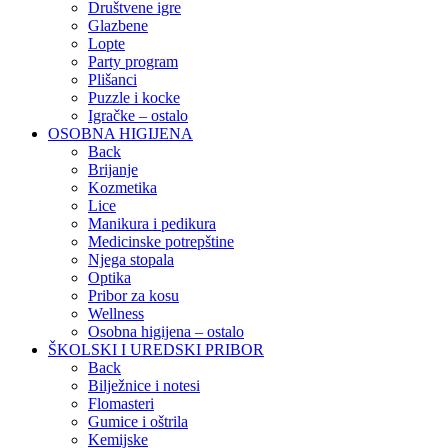
Društvene igre
Glazbene
Lopte
Party program
Plišanci
Puzzle i kocke
Igračke – ostalo
OSOBNA HIGIJENA
Back
Brijanje
Kozmetika
Lice
Manikura i pedikura
Medicinske potrepštine
Njega stopala
Optika
Pribor za kosu
Wellness
Osobna higijena – ostalo
ŠKOLSKI I UREDSKI PRIBOR
Back
Bilježnice i notesi
Flomasteri
Gumice i oštrila
Kemijske