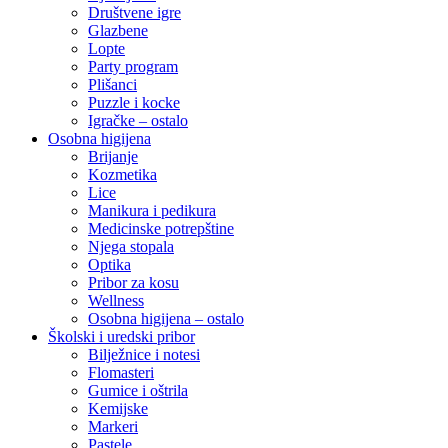
Društvene igre
Glazbene
Lopte
Party program
Plišanci
Puzzle i kocke
Igračke – ostalo
Osobna higijena
Brijanje
Kozmetika
Lice
Manikura i pedikura
Medicinske potrepštine
Njega stopala
Optika
Pribor za kosu
Wellness
Osobna higijena – ostalo
Školski i uredski pribor
Bilježnice i notesi
Flomasteri
Gumice i oštrila
Kemijske
Markeri
Pastele