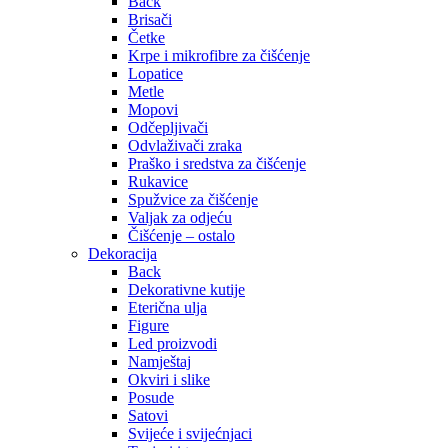
Back
Brisači
Četke
Krpe i mikrofibre za čišćenje
Lopatice
Metle
Mopovi
Odčepljivači
Odvlaživači zraka
Praško i sredstva za čišćenje
Rukavice
Spužvice za čišćenje
Valjak za odjeću
Čišćenje – ostalo
Dekoracija
Back
Dekorativne kutije
Eterična ulja
Figure
Led proizvodi
Namještaj
Okviri i slike
Posude
Satovi
Svijeće i svijećnjaci