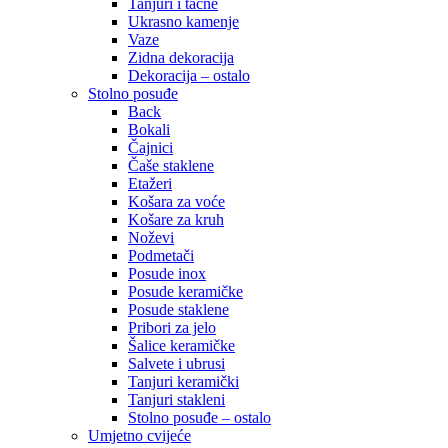
Tanjuri i tacne
Ukrasno kamenje
Vaze
Zidna dekoracija
Dekoracija – ostalo
Stolno posuđe
Back
Bokali
Čajnici
Čaše staklene
Etažeri
Košara za voće
Košare za kruh
Noževi
Podmetači
Posude inox
Posude keramičke
Posude staklene
Pribori za jelo
Šalice keramičke
Salvete i ubrusi
Tanjuri keramički
Tanjuri stakleni
Stolno posuđe – ostalo
Umjetno cvijeće