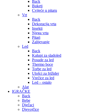
Back
Buketi
Cvijeće u pitaru
Vrt
Back
Dekoracija vrta
Insekti
Njega vrta
Pitari
Zalijevanje
Led
Back
Kalupi za sladoled
Posude za led
Thermo boce
Torbe za led
Ulošci za frižider
Vrećice za led
Led – ostalo
Alat
IGRAČKE
Back
Bebe
Dječaci
Djevojčice