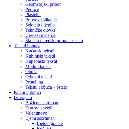
Geometrijski pribor
Pernice
Plastelin
Pribor za slikanje
Selotejp i ljepilo
Tehničke olovke
Uredski materijal
Školski i uredski pribor – ostalo
Tekstil i obuća
Kućanski tekstil
Kuhinjski tekstil
Kupaonski tekstil
Modni dodaci
Obuća
Odjevni tekstil
Posteljina
Tekstil i obuća – ostalo
Kućni ljubimci
Izdvojeno
Božićni asortiman
Dan svih svetih
Valentinovo
Ljetni asortiman
Ljetne igračke
Ručnici