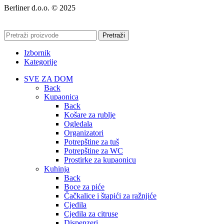
Berliner d.o.o. © 2025
Pretraži
Izbornik
Kategorije
SVE ZA DOM
Back
Kupaonica
Back
Košare za rublje
Ogledala
Organizatori
Potrepštine za tuš
Potrepštine za WC
Prostirke za kupaonicu
Kuhinja
Back
Boce za piće
Čačkalice i štapići za ražnjiće
Cjedila
Cjedila za citruse
Dispenzeri