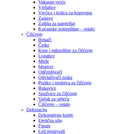
Vakuum vreće
Vješalice
Vrećice i kolica za kupovinu
Zastave
Zaštita za namještaj
Kućanske potrepštine – ostalo
Čišćenje
Brisači
Četke
Krpe i mikrofibre za čišćenje
Lopatice
Metle
Mopovi
Odčepljivači
Odvlaživači zraka
Praško i sredstva za čišćenje
Rukavice
Spužvice za čišćenje
Valjak za odjeću
Čišćenje – ostalo
Dekoracija
Dekorativne kutije
Eterična ulja
Figure
Led proizvodi