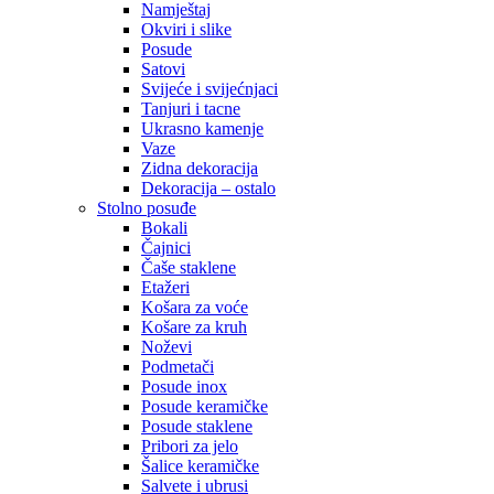
Namještaj
Okviri i slike
Posude
Satovi
Svijeće i svijećnjaci
Tanjuri i tacne
Ukrasno kamenje
Vaze
Zidna dekoracija
Dekoracija – ostalo
Stolno posuđe
Bokali
Čajnici
Čaše staklene
Etažeri
Košara za voće
Košare za kruh
Noževi
Podmetači
Posude inox
Posude keramičke
Posude staklene
Pribori za jelo
Šalice keramičke
Salvete i ubrusi