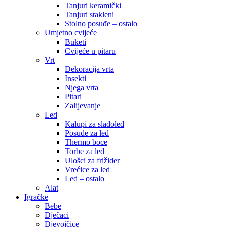
Tanjuri keramički
Tanjuri stakleni
Stolno posuđe – ostalo
Umjetno cvijeće
Buketi
Cvijeće u pitaru
Vrt
Dekoracija vrta
Insekti
Njega vrta
Pitari
Zalijevanje
Led
Kalupi za sladoled
Posude za led
Thermo boce
Torbe za led
Ulošci za frižider
Vrećice za led
Led – ostalo
Alat
Igračke
Bebe
Dječaci
Djevojčice