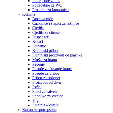
Potrepštine za tuš
Potrepštine za WC
Prostirke za kupaonicu
Kuhinja
Boce za piće
Čačkalice i štapići za ražnjiće
Cjedila
Cjedila za citruse
Dispenzeri
Kolači
Kuhanje
Kuhinjski pribor
Kuhinjski proizvodi od plastike
Mreže za hranu
Pečenje
Posude za čuvanje hrane
Posude za pribor
Pribor za sudoper
Proizvodi od drva
Roštilj
Stalci za salvete
Štipaljke za vrećice
Vage
Kuhinja – ostalo
Kućanske potrepštine