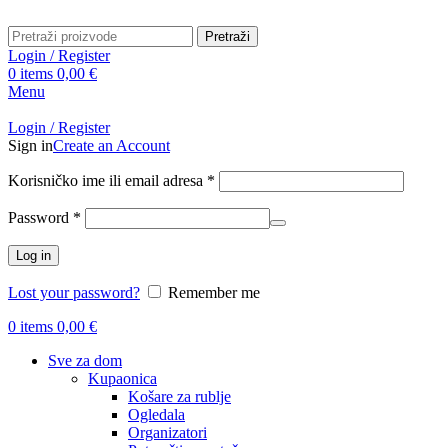
Pretraži
Login / Register
0
items
0,00
€
Menu
Login / Register
Sign in
Create an Account
Obavezno
Korisničko ime ili email adresa
*
Obavezno
Password
*
Log in
Lost your password?
Remember me
0
items
0,00
€
Sve za dom
Kupaonica
Košare za rublje
Ogledala
Organizatori