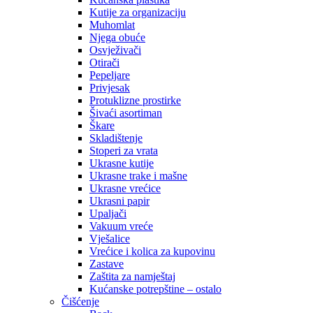
Kutije za organizaciju
Muhomlat
Njega obuće
Osvježivači
Otirači
Pepeljare
Privjesak
Protuklizne prostirke
Šivaći asortiman
Škare
Skladištenje
Stoperi za vrata
Ukrasne kutije
Ukrasne trake i mašne
Ukrasne vrećice
Ukrasni papir
Upaljači
Vakuum vreće
Vješalice
Vrećice i kolica za kupovinu
Zastave
Zaštita za namještaj
Kućanske potrepštine – ostalo
Čišćenje