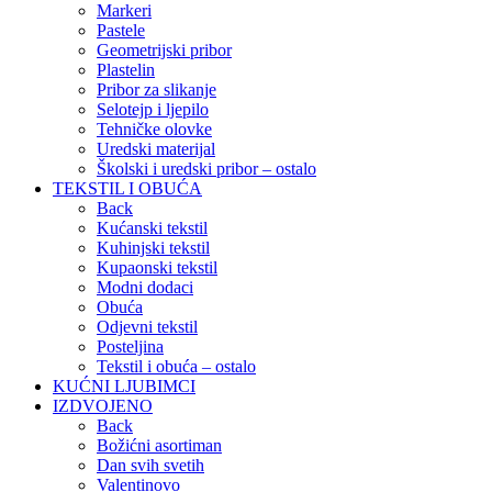
Markeri
Pastele
Geometrijski pribor
Plastelin
Pribor za slikanje
Selotejp i ljepilo
Tehničke olovke
Uredski materijal
Školski i uredski pribor – ostalo
TEKSTIL I OBUĆA
Back
Kućanski tekstil
Kuhinjski tekstil
Kupaonski tekstil
Modni dodaci
Obuća
Odjevni tekstil
Posteljina
Tekstil i obuća – ostalo
KUĆNI LJUBIMCI
IZDVOJENO
Back
Božićni asortiman
Dan svih svetih
Valentinovo