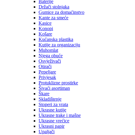
Baterije
Držači stolnjaka
Gumice za domaćinstvo
Kante za smeće
Kasice
Konopi
Košare
Kućanska plastika
Kutije za organizaciju
Muhomlat
Njega obuće
Osvježivači
Otirači
Pepeljare
Privjesak
Protuklizne prostirke
Šivaći asortiman
Škare
Skladištenje
Stoperi za vrata
Ukrasne kutije
Ukrasne trake i mašne
Ukrasne vrećice
Ukrasni papir
Upaljači