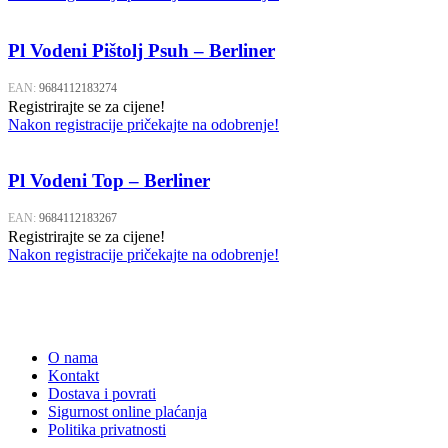
Pl Vodeni Pištolj Psuh – Berliner
EAN:
9684112183274
Registrirajte se za cijene!
Nakon registracije pričekajte na odobrenje!
Pl Vodeni Top – Berliner
EAN:
9684112183267
Registrirajte se za cijene!
Nakon registracije pričekajte na odobrenje!
O nama
Kontakt
Dostava i povrati
Sigurnost online plaćanja
Politika privatnosti