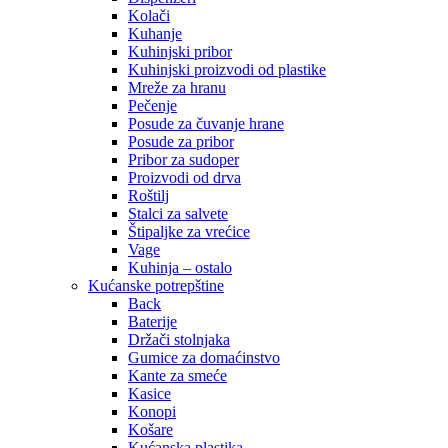
Kolači
Kuhanje
Kuhinjski pribor
Kuhinjski proizvodi od plastike
Mreže za hranu
Pečenje
Posude za čuvanje hrane
Posude za pribor
Pribor za sudoper
Proizvodi od drva
Roštilj
Stalci za salvete
Štipaljke za vrećice
Vage
Kuhinja – ostalo
Kućanske potrepštine
Back
Baterije
Držači stolnjaka
Gumice za domaćinstvo
Kante za smeće
Kasice
Konopi
Košare
Kućanska plastika