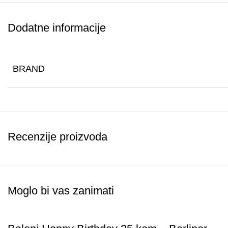
Način Upotrebe Mikrofona za Djecu
Dodatne informacije
Igra:
Djeca mogu koristiti mikrofon za pjevanje i zabavu, os
Razvoj:
Koristite mikrofon za razvoj govornih vještina i s
BRAND
Održavanje:
Redovito čistite mikrofon kako biste osigurali 
Skladištenje:
Kada nije u upotrebi, spremite mikrofon na s
Recenzije proizvoda
Moglo bi vas zanimati