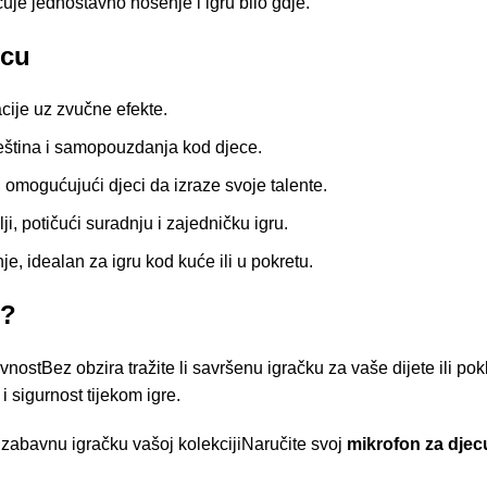
e jednostavno nošenje i igru bilo gdje.
ecu
cije uz zvučne efekte.
ština i samopouzdanja kod djece.
 omogućujući djeci da izraze svoje talente.
lji, potičući suradnju i zajedničku igru.
, idealan za igru kod kuće ili u pokretu.
u?
vnostBez obzira tražite li savršenu igračku za vaše dijete ili pok
 sigurnost tijekom igre.
 zabavnu igračku vašoj kolekcijiNaručite svoj
mikrofon za djec
n, čime ćete stvoriti nezaboravne trenutke za sebe i svoju obitel