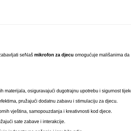
 zabavljati seNaš
mikrofon za djecu
omogućuje mališanima da se 
nih materijala, osiguravajući dugotrajnu upotrebu i sigurnost tije
ektima, pružajući dodatnu zabavu i stimulaciju za djecu.
nih vještina, samopouzdanja i kreativnosti kod djece.
žajući sate zabave i interakcije.