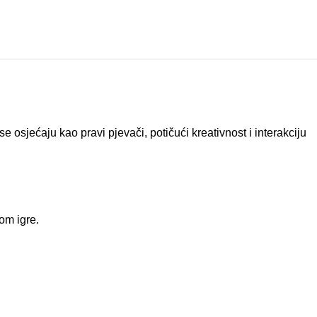
osjećaju kao pravi pjevači, potičući kreativnost i interakciju
kom igre.