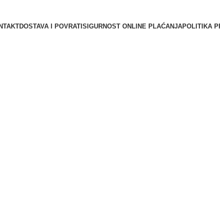
NTAKT
DOSTAVA I POVRATI
SIGURNOST ONLINE PLAĆANJA
POLITIKA P