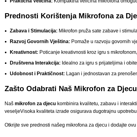
Praktična Veličina:
Kompaktna veličina mikrofona omogućuj
Prednosti Korištenja Mikrofona za Dj
Zabava i Stimulacija:
Mikrofon pruža sate zabave i stimula
Razvoj Govornih Vještina:
Pomaže u razvoju govornih vje
Kreativnost:
Poticanje kreativnosti kroz igru s mikrofonom,
Društvena Interakcija:
Idealno za igru s prijateljima i obite
Udobnost i Praktičnost:
Lagan i jednostavan za prenošenje
Zašto Odabrati Naš Mikrofon za Djec
Naš
mikrofon za djecu
kombinira kvalitetu, zabavu i interakti
veseljeVisoka kvaliteta izrade osigurava dugotrajnu upotrebu i
Otkrijte sve prednosti našeg mikrofona za djecu i dodajte ovu
za sve uzraste, naš mikrofon nudi najbolje performanse i dizaj