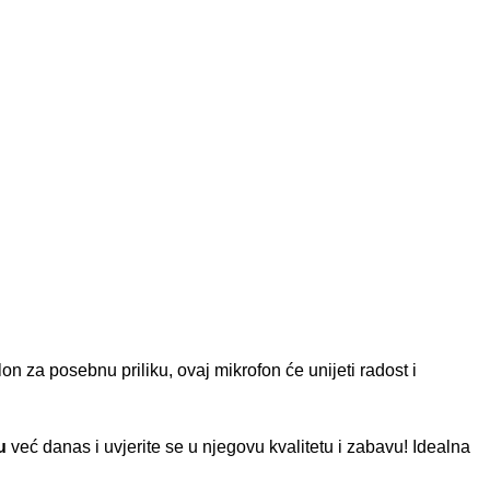
lon za posebnu priliku, ovaj mikrofon će unijeti radost i
u
već danas i uvjerite se u njegovu kvalitetu i zabavu! Idealna
j.