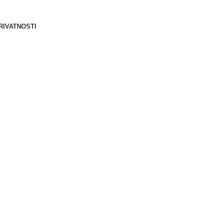
Berliner d.o.o. © 2025
RIVATNOSTI