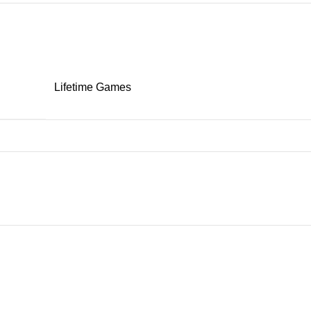
jećajući se kao pravi pjevači.
amopouzdanja kod djece kroz igru.
Lifetime Games
njegovu dugotrajnost i čistoću.
uho i sigurno mjesto.
Prikaži više