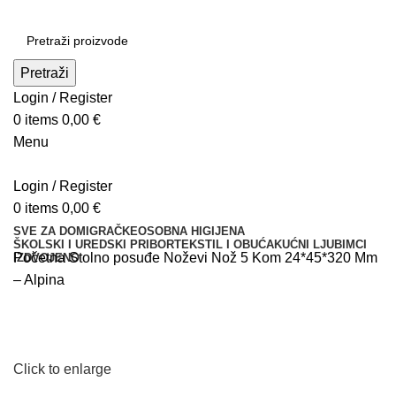
Pretraži
Login / Register
0
items
0,00
€
Menu
Login / Register
0
items
0,00
€
SVE ZA DOM
IGRAČKE
OSOBNA HIGIJENA
ŠKOLSKI I UREDSKI PRIBOR
TEKSTIL I OBUĆA
KUĆNI LJUBIMCI
Početna
Stolno posuđe
Noževi
Nož 5 Kom 24*45*320 Mm
IZDVOJENO
– Alpina
Click to enlarge