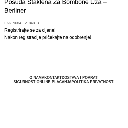
Posuda Staklena Za Bombone Uža –
Berliner
EAN:
9684112184813
Registrirajte se za cijene!
Nakon registracije pričekajte na odobrenje!
O NAMA
KONTAKT
DOSTAVA I POVRATI
SIGURNOST ONLINE PLAĆANJA
POLITIKA PRIVATNOSTI
Berliner d.o.o. © 2025