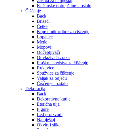
Zaštita za namještaj
Kućanske potrepštine – ostalo
Čišćenje
Back
Brisači
Četke
Krpe i mikrofibre za čišćenje
Lopatice
Metle
Mopovi
Odčepljivači
Odvlaživači zraka
Praško i sredstva za čišćenje
Rukavice
Spužvice za čišćenje
Valjak za odjeću
Čišćenje – ostalo
Dekoracija
Back
Dekorativne kutije
Eterična ulja
Figure
Led proizvodi
Namještaj
Okviri i slike