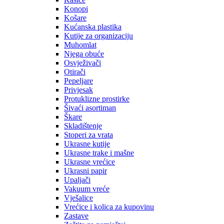
Konopi
Košare
Kućanska plastika
Kutije za organizaciju
Muhomlat
Njega obuće
Osvježivači
Otirači
Pepeljare
Privjesak
Protuklizne prostirke
Šivaći asortiman
Škare
Skladištenje
Stoperi za vrata
Ukrasne kutije
Ukrasne trake i mašne
Ukrasne vrećice
Ukrasni papir
Upaljači
Vakuum vreće
Vješalice
Vrećice i kolica za kupovinu
Zastave