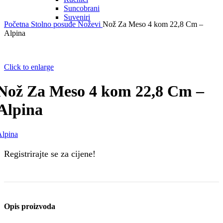
Suncobrani
Suveniri
Početna
Stolno posuđe
Noževi
Nož Za Meso 4 kom 22,8 Cm –
Alpina
Click to enlarge
Nož Za Meso 4 kom 22,8 Cm –
Alpina
Alpina
Registrirajte se za cijene!
Opis proizvoda