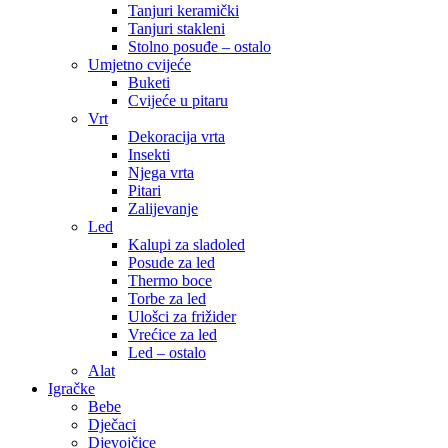
Tanjuri keramički
Tanjuri stakleni
Stolno posuđe – ostalo
Umjetno cvijeće
Buketi
Cvijeće u pitaru
Vrt
Dekoracija vrta
Insekti
Njega vrta
Pitari
Zalijevanje
Led
Kalupi za sladoled
Posude za led
Thermo boce
Torbe za led
Ulošci za frižider
Vrećice za led
Led – ostalo
Alat
Igračke
Bebe
Dječaci
Djevojčice