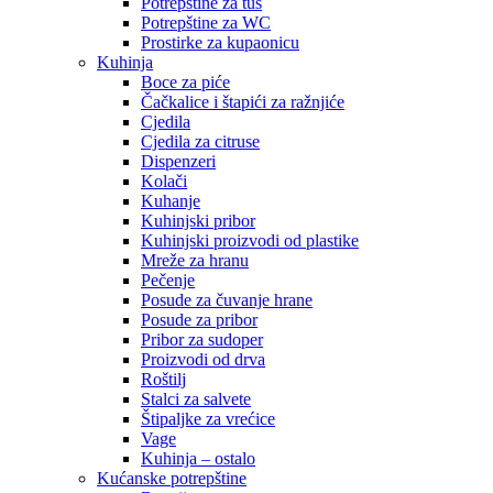
Potrepštine za tuš
Potrepštine za WC
Prostirke za kupaonicu
Kuhinja
Boce za piće
Čačkalice i štapići za ražnjiće
Cjedila
Cjedila za citruse
Dispenzeri
Kolači
Kuhanje
Kuhinjski pribor
Kuhinjski proizvodi od plastike
Mreže za hranu
Pečenje
Posude za čuvanje hrane
Posude za pribor
Pribor za sudoper
Proizvodi od drva
Roštilj
Stalci za salvete
Štipaljke za vrećice
Vage
Kuhinja – ostalo
Kućanske potrepštine