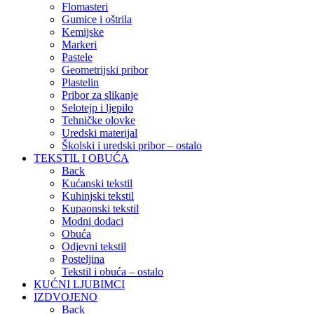
Flomasteri
Gumice i oštrila
Kemijske
Markeri
Pastele
Geometrijski pribor
Plastelin
Pribor za slikanje
Selotejp i ljepilo
Tehničke olovke
Uredski materijal
Školski i uredski pribor – ostalo
TEKSTIL I OBUĆA
Back
Kućanski tekstil
Kuhinjski tekstil
Kupaonski tekstil
Modni dodaci
Obuća
Odjevni tekstil
Posteljina
Tekstil i obuća – ostalo
KUĆNI LJUBIMCI
IZDVOJENO
Back