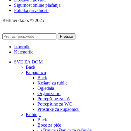
Sigurnost online plaćanja
Politika privatnosti
Berliner d.o.o. © 2025
Pretraži
Izbornik
Kategorije
SVE ZA DOM
Back
Kupaonica
Back
Košare za rublje
Ogledala
Organizatori
Potrepštine za tuš
Potrepštine za WC
Prostirke za kupaonicu
Kuhinja
Back
Boce za piće
Čačkalice i štapići za ražnjiće