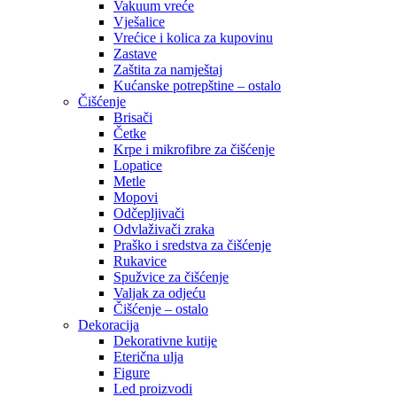
Vakuum vreće
Vješalice
Vrećice i kolica za kupovinu
Zastave
Zaštita za namještaj
Kućanske potrepštine – ostalo
Čišćenje
Brisači
Četke
Krpe i mikrofibre za čišćenje
Lopatice
Metle
Mopovi
Odčepljivači
Odvlaživači zraka
Praško i sredstva za čišćenje
Rukavice
Spužvice za čišćenje
Valjak za odjeću
Čišćenje – ostalo
Dekoracija
Dekorativne kutije
Eterična ulja
Figure
Led proizvodi