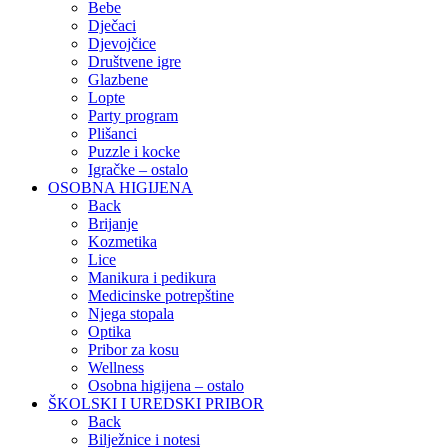
Bebe
Dječaci
Djevojčice
Društvene igre
Glazbene
Lopte
Party program
Plišanci
Puzzle i kocke
Igračke – ostalo
OSOBNA HIGIJENA
Back
Brijanje
Kozmetika
Lice
Manikura i pedikura
Medicinske potrepštine
Njega stopala
Optika
Pribor za kosu
Wellness
Osobna higijena – ostalo
ŠKOLSKI I UREDSKI PRIBOR
Back
Bilježnice i notesi