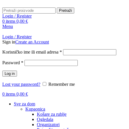
Pretraži
Login / Register
0
items
0,00
€
Menu
Login / Register
Sign in
Create an Account
Obavezno
Korisničko ime ili email adresa
*
Obavezno
Password
*
Log in
Lost your password?
Remember me
0
items
0,00
€
Sve za dom
Kupaonica
Košare za rublje
Ogledala
Organizatori