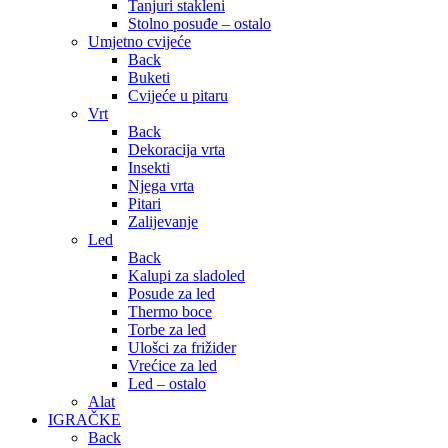
Tanjuri stakleni
Stolno posuđe – ostalo
Umjetno cvijeće
Back
Buketi
Cvijeće u pitaru
Vrt
Back
Dekoracija vrta
Insekti
Njega vrta
Pitari
Zalijevanje
Led
Back
Kalupi za sladoled
Posude za led
Thermo boce
Torbe za led
Ulošci za frižider
Vrećice za led
Led – ostalo
Alat
IGRAČKE
Back