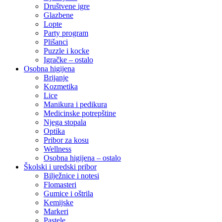
Društvene igre
Glazbene
Lopte
Party program
Plišanci
Puzzle i kocke
Igračke – ostalo
Osobna higijena
Brijanje
Kozmetika
Lice
Manikura i pedikura
Medicinske potrepštine
Njega stopala
Optika
Pribor za kosu
Wellness
Osobna higijena – ostalo
Školski i uredski pribor
Bilježnice i notesi
Flomasteri
Gumice i oštrila
Kemijske
Markeri
Pastele