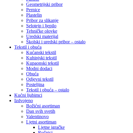
Geometrijski pribor
Pernice
Plastelin
Pribor za slikanje
Selotejp i ljepilo
Tehničke olovke
Uredski materijal
Školski i uredski pribor – ostalo
Tekstil i obuća
Kućanski tekstil
Kuhinjski tekstil
Kupaonski tekstil
Modni dodaci
Obuća
Odjevni tekstil
Posteljina
Tekstil i obuća – ostalo
Kućni ljubimci
Izdvojeno
Božićni asortiman
Dan svih svetih
Valentinovo
Ljetni asortiman
Ljetne igračke
Ručnici