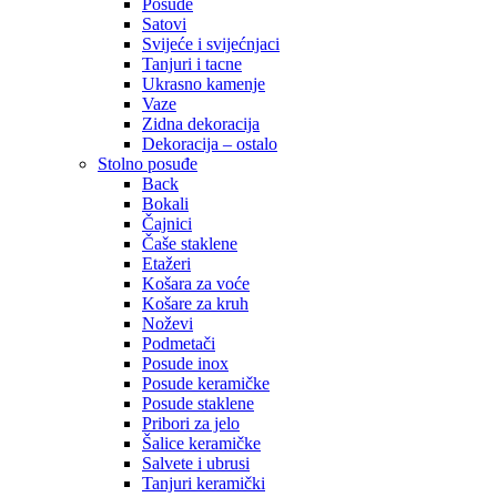
Posude
Satovi
Svijeće i svijećnjaci
Tanjuri i tacne
Ukrasno kamenje
Vaze
Zidna dekoracija
Dekoracija – ostalo
Stolno posuđe
Back
Bokali
Čajnici
Čaše staklene
Etažeri
Košara za voće
Košare za kruh
Noževi
Podmetači
Posude inox
Posude keramičke
Posude staklene
Pribori za jelo
Šalice keramičke
Salvete i ubrusi
Tanjuri keramički