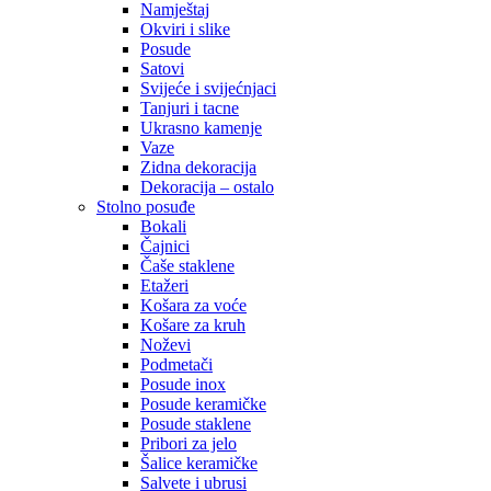
Namještaj
Okviri i slike
Posude
Satovi
Svijeće i svijećnjaci
Tanjuri i tacne
Ukrasno kamenje
Vaze
Zidna dekoracija
Dekoracija – ostalo
Stolno posuđe
Bokali
Čajnici
Čaše staklene
Etažeri
Košara za voće
Košare za kruh
Noževi
Podmetači
Posude inox
Posude keramičke
Posude staklene
Pribori za jelo
Šalice keramičke
Salvete i ubrusi