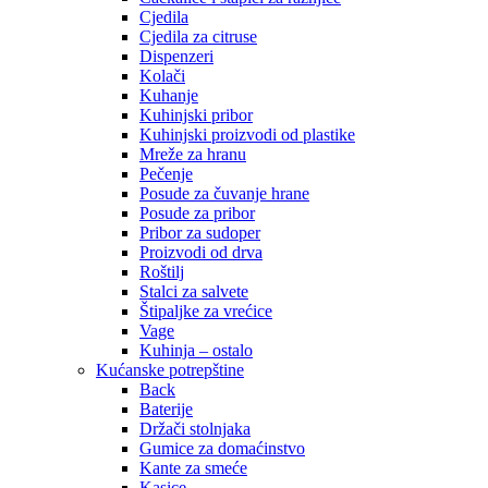
Cjedila
Cjedila za citruse
Dispenzeri
Kolači
Kuhanje
Kuhinjski pribor
Kuhinjski proizvodi od plastike
Mreže za hranu
Pečenje
Posude za čuvanje hrane
Posude za pribor
Pribor za sudoper
Proizvodi od drva
Roštilj
Stalci za salvete
Štipaljke za vrećice
Vage
Kuhinja – ostalo
Kućanske potrepštine
Back
Baterije
Držači stolnjaka
Gumice za domaćinstvo
Kante za smeće
Kasice