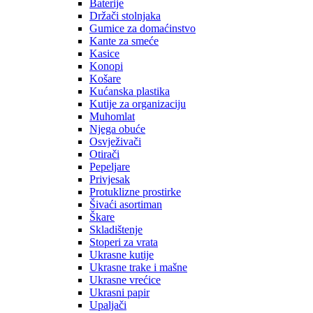
Baterije
Držači stolnjaka
Gumice za domaćinstvo
Kante za smeće
Kasice
Konopi
Košare
Kućanska plastika
Kutije za organizaciju
Muhomlat
Njega obuće
Osvježivači
Otirači
Pepeljare
Privjesak
Protuklizne prostirke
Šivaći asortiman
Škare
Skladištenje
Stoperi za vrata
Ukrasne kutije
Ukrasne trake i mašne
Ukrasne vrećice
Ukrasni papir
Upaljači