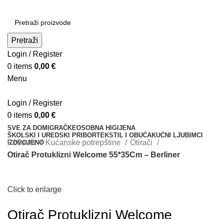
Pretraži
Login / Register
0
items
0,00
€
Menu
Login / Register
0
items
0,00
€
SVE ZA DOM
IGRAČKE
OSOBNA HIGIJENA
ŠKOLSKI I UREDSKI PRIBOR
TEKSTIL I OBUĆA
KUĆNI LJUBIMCI
Početna
Kućanske potrepštine
Otirači
IZDVOJENO
Otirač Protuklizni Welcome 55*35Cm – Berliner
Click to enlarge
Otirač Protuklizni Welcome