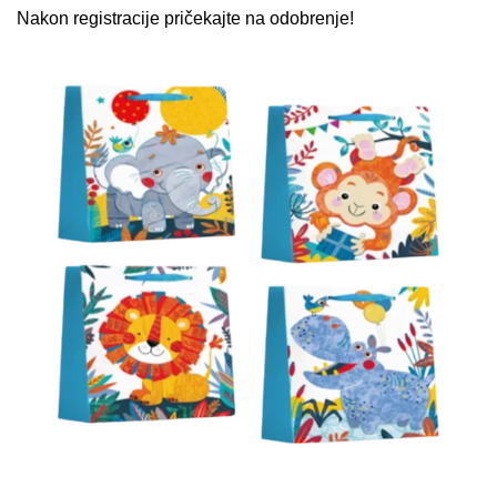
ulazni prostor biti još privlačniji i sofisticiraniji.
Nakon registracije pričekajte na odobrenje!
Način Upotrebe Otirača Protuklizni
Welcome 55×35 cm
Postavljanje:
Postavite otirač ispred ulaznih vrata ili na
željeno mjesto.
Čišćenje:
Redovito čistite otirač otresanjem prljavštine
ili pranjem vodom.
Održavanje:
Povremeno provjerite stanje otirača i
zamijenite ga po potrebi kako bi uvijek bio učinkovit.
Višenamjenska Upotreba:
Prikladan za unutarnju i
vanjsku upotrebu.
Prikaži više