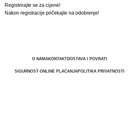
Registrirajte se za cijene!
Nakon registracije pričekajte na odobrenje!
O NAMA
KONTAKT
DOSTAVA I POVRATI
SIGURNOST ONLINE PLAĆANJA
POLITIKA PRIVATNOSTI
Berliner d.o.o. © 2025