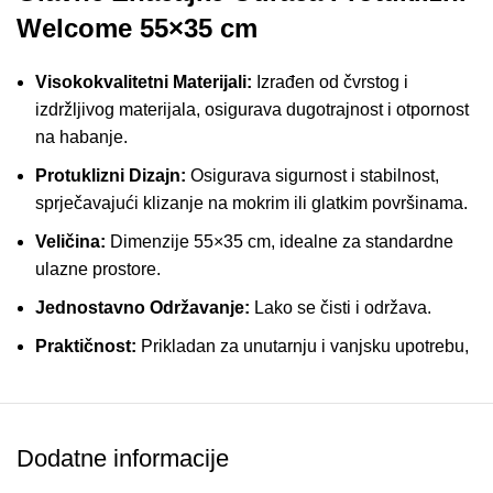
Welcome 55×35 cm
Visokokvalitetni Materijali:
Izrađen od čvrstog i
izdržljivog materijala, osigurava dugotrajnost i otpornost
na habanje.
Protuklizni Dizajn:
Osigurava sigurnost i stabilnost,
sprječavajući klizanje na mokrim ili glatkim površinama.
Veličina:
Dimenzije 55×35 cm, idealne za standardne
ulazne prostore.
Jednostavno Održavanje:
Lako se čisti i održava.
Praktičnost:
Prikladan za unutarnju i vanjsku upotrebu,
osigurava čistoću vašeg doma.
Dobrodošlica:
“Welcome” natpis pruža gostoljubiv
dojam svakom gostu.
Dodatne informacije