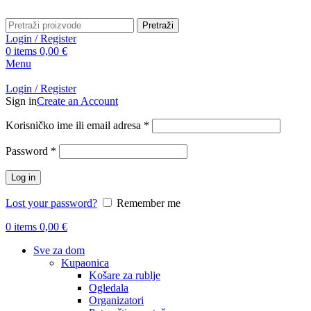
Pretraži
Login / Register
0
items
0,00
€
Menu
Login / Register
Sign in
Create an Account
Obavezno
Korisničko ime ili email adresa
*
Obavezno
Password
*
Log in
Lost your password?
Remember me
0
items
0,00
€
Sve za dom
Kupaonica
Košare za rublje
Ogledala
Organizatori