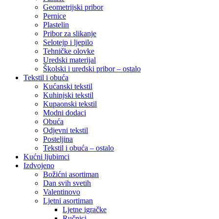
Geometrijski pribor
Pernice
Plastelin
Pribor za slikanje
Selotejp i ljepilo
Tehničke olovke
Uredski materijal
Školski i uredski pribor – ostalo
Tekstil i obuća
Kućanski tekstil
Kuhinjski tekstil
Kupaonski tekstil
Modni dodaci
Obuća
Odjevni tekstil
Posteljina
Tekstil i obuća – ostalo
Kućni ljubimci
Izdvojeno
Božićni asortiman
Dan svih svetih
Valentinovo
Ljetni asortiman
Ljetne igračke
Ručnici