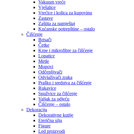
Vakuum vreće
Vješalice
Vrećice i kolica za kupovinu
Zastave
Zaštita za namještaj
Kućanske potrepštine – ostalo
Čišćenje
Brisači
Četke
Krpe i mikrofibre za čišćenje
Lopatice
Metle
Mopovi
Odčepljivači
Odvlaživači zraka
Praško i sredstva za čišćenje
Rukavice
Spužvice za čišćenje
Valjak za odjeću
Čišćenje – ostalo
Dekoracija
Dekorativne kutije
Eterična ulja
Figure
Led proizvodi