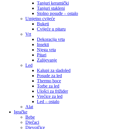
Tanjuri keramički
Tanjuri stakleni
Stolno posuđe – ostalo
Umjetno cvijeće
Buketi
Cvijeće u pitaru
Vrt
Dekoracija vrta
Insekti
Njega vrta
Pitari
Zalijevanje
Led
Kalupi za sladoled
Posude za led
Thermo boce
Torbe za led
Ulošci za frižider
Vrećice za led
Led – ostalo
Alat
Igračke
Bebe
Dječaci
Djevojčice