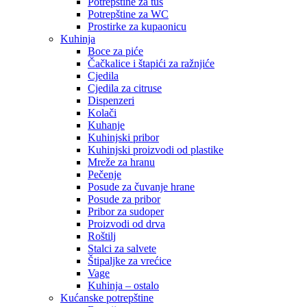
Potrepštine za tuš
Potrepštine za WC
Prostirke za kupaonicu
Kuhinja
Boce za piće
Čačkalice i štapići za ražnjiće
Cjedila
Cjedila za citruse
Dispenzeri
Kolači
Kuhanje
Kuhinjski pribor
Kuhinjski proizvodi od plastike
Mreže za hranu
Pečenje
Posude za čuvanje hrane
Posude za pribor
Pribor za sudoper
Proizvodi od drva
Roštilj
Stalci za salvete
Štipaljke za vrećice
Vage
Kuhinja – ostalo
Kućanske potrepštine