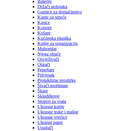
Baterije
Držači stolnjaka
Gumice za domaćinstvo
Kante za smeće
Kasice
Konopi
Košare
Kućanska plastika
Kutije za organizaciju
Muhomlat
Njega obuće
Osvježivači
Otirači
Pepeljare
Privjesak
Protuklizne prostirke
Šivaći asortiman
Škare
Skladištenje
Stoperi za vrata
Ukrasne kutije
Ukrasne trake i mašne
Ukrasne vrećice
Ukrasni papir
Upaljači