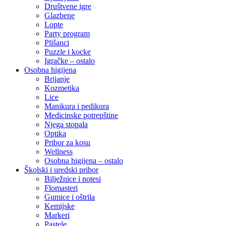
Društvene igre
Glazbene
Lopte
Party program
Plišanci
Puzzle i kocke
Igračke – ostalo
Osobna higijena
Brijanje
Kozmetika
Lice
Manikura i pedikura
Medicinske potrepštine
Njega stopala
Optika
Pribor za kosu
Wellness
Osobna higijena – ostalo
Školski i uredski pribor
Bilježnice i notesi
Flomasteri
Gumice i oštrila
Kemijske
Markeri
Pastele