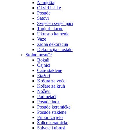
Namještaj
Okviri i slike
Posude
Satovi
Svijeće i svijećnjaci
Tanjuri i tacne
Ukrasno kamenje
Vaze
Zidna dekoracija
Dekoracija – ostalo
Stolno posuđe
Bokali
Čajnici
Čaše staklene
Etažeri
Košara za voće
Košare za kruh
Noževi
Podmetači
Posude inox
Posude keramičke
Posude staklene
Pribori za jelo
Šalice keramičke
Salvete i ubrusi