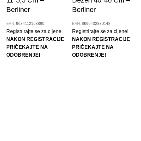
11*5,5 Cm –
Dezen 40*40 Cm –
Berliner
Berliner
EAN:
9684112158890
EAN:
8699432880148
Registrirajte se za cijene!
Registrirajte se za cijene!
NAKON REGISTRACIJE
NAKON REGISTRACIJE
PRIČEKAJTE NA
PRIČEKAJTE NA
ODOBRENJE!
ODOBRENJE!
–
E
R