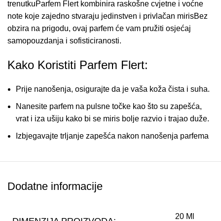
trenutkuParfem Flert kombinira raskošne cvjetne i voćne
note koje zajedno stvaraju jedinstven i privlačan mirisBez
obzira na prigodu, ovaj parfem će vam pružiti osjećaj
samopouzdanja i sofisticiranosti.
Kako Koristiti Parfem Flert:
Prije nanošenja, osigurajte da je vaša koža čista i suha.
Nanesite parfem na pulsne točke kao što su zapešća,
vrat i iza ušiju kako bi se miris bolje razvio i trajao duže.
Izbjegavajte trljanje zapešća nakon nanošenja parfema
kako biste očuvali integritet mirisnih nota.
Ponovno nanesite parfem po potrebi tijekom dana kako
biste osvježili miris.
Dodatne informacije
Održavanje Parfem Flert i Savjeti za
Dugotrajnost:
20 Ml