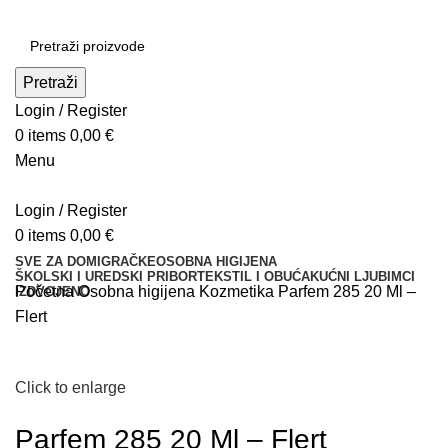
Pretraži
Login / Register
0
items
0,00
€
Menu
Login / Register
0
items
0,00
€
SVE ZA DOM
IGRAČKE
OSOBNA HIGIJENA
ŠKOLSKI I UREDSKI PRIBOR
TEKSTIL I OBUĆA
KUĆNI LJUBIMCI
Početna
Osobna higijena
Kozmetika
Parfem 285 20 Ml –
IZDVOJENO
Flert
Click to enlarge
Parfem 285 20 Ml – Flert