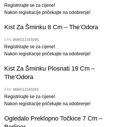
ili kremom kako biste pojačali i produžili trajanje mirisa.
Registrirajte se za cijene!
Nakon registracije pričekajte na odobrenje!
Eksperimentirajte s različitim količinama nanošenja kako
biste pronašli idealni intenzitet mirisa za sebe.
Kist Za Šminku 8 Cm – The’Odora
Podijelite ovaj prekrasan miris kao poklon za prijatelje i
obitelj koji će sigurno cijeniti njegovu eleganciju.
EAN:
9684112163290
Povremeno mijenjajte mjesto nanošenja parfema kako
Registrirajte se za cijene!
biste izbjegli navikavanje kože na miris.
Nakon registracije pričekajte na odobrenje!
Nabavite Svoj Parfem Flert Danas!
Kist Za Šminku Plosnati 19 Cm –
The’Odora
Nabavite parfem Flert kapaciteta 20 ml i uživajte u
zavodljivom i dugotrajnom mirisu svaki danKupite svoj
EAN:
9684112163283
parfem sada i dodajte dašak elegancije i samopouzdanja
Registrirajte se za cijene!
svojoj svakodnevici!
Nakon registracije pričekajte na odobrenje!
Prikaži više
Ogledalo Preklopno Točkice 7 Cm –
Berliner