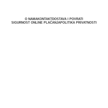
O NAMA
KONTAKT
DOSTAVA I POVRATI
SIGURNOST ONLINE PLAĆANJA
POLITIKA PRIVATNOSTI
Berliner d.o.o. © 2025