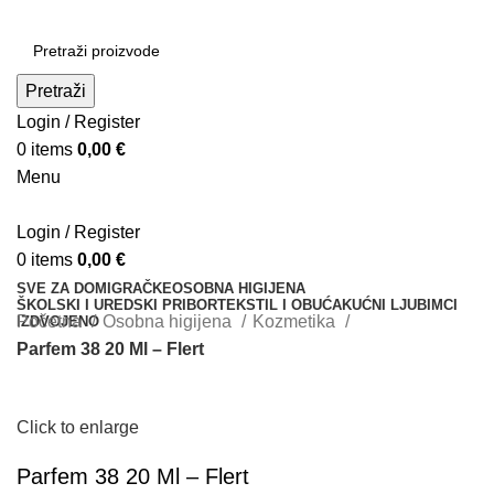
Pretraži
Login / Register
0
items
0,00
€
Menu
Login / Register
0
items
0,00
€
SVE ZA DOM
IGRAČKE
OSOBNA HIGIJENA
ŠKOLSKI I UREDSKI PRIBOR
TEKSTIL I OBUĆA
KUĆNI LJUBIMCI
Početna
Osobna higijena
Kozmetika
IZDVOJENO
Parfem 38 20 Ml – Flert
Click to enlarge
Parfem 38 20 Ml – Flert