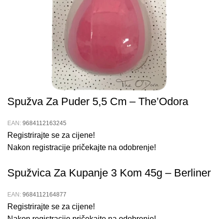
20Ml
Priprema:
Nanijeti parfem na čistu i suhu kožu.
Nanošenje:
Lagano raspršiti parfem na pulsne točke
poput zapešća, vrata i iza ušiju.
Osvježenje:
Ponovno nanijeti parfem tijekom dana po
potrebi za osvježenje mirisa.
Spužva Za Puder 5,5 Cm – The’Odora
Skladištenje:
Čuvati parfem na hladnom i suhom
EAN:
9684112163245
mjestu, izvan direktne sunčeve svjetlosti.
Registrirajte se za cijene!
Nakon registracije pričekajte na odobrenje!
Prikaži više
Spužvica Za Kupanje 3 Kom 45g – Berliner
EAN:
9684112164877
Registrirajte se za cijene!
Nakon registracije pričekajte na odobrenje!