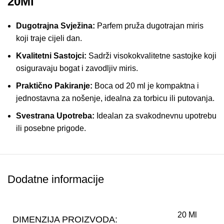
20Ml
Dugotrajna Svježina:
Parfem pruža dugotrajan miris
koji traje cijeli dan.
Kvalitetni Sastojci:
Sadrži visokokvalitetne sastojke koji
osiguravaju bogat i zavodljiv miris.
Praktično Pakiranje:
Boca od 20 ml je kompaktna i
jednostavna za nošenje, idealna za torbicu ili putovanja.
Svestrana Upotreba:
Idealan za svakodnevnu upotrebu
ili posebne prigode.
Elegantno Dizajniran:
Moderan i sofisticiran izgled
boce.
Dodatne informacije
Prednosti Korištenja Parfema Flert
-38- 20Ml
20 Ml
DIMENZIJA PROIZVODA:
Privlačnost:
Zavodljiv miris koji privlači pažnju.