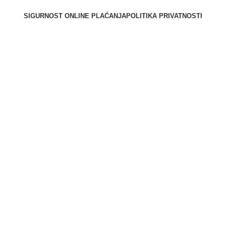
SIGURNOST ONLINE PLAĆANJA
POLITIKA PRIVATNOSTI
Berliner d.o.o. © 2025