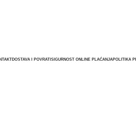
NTAKT
DOSTAVA I POVRATI
SIGURNOST ONLINE PLAĆANJA
POLITIKA P