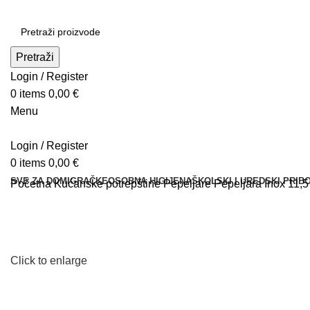
Pretraži
Login / Register
0
items
0,00
€
Menu
Login / Register
0
items
0,00
€
SVE ZA DOM
IGRAČKE
OSOBNA HIGIJENA
ŠKOLSKI I UREDSKI PRIB
Početna
Kućanske potrepštine
Pepeljare
Pepeljara Inox 11,5
Click to enlarge