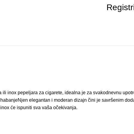
Registr
a ili inox pepeljara za cigarete, idealna je za svakodnevnu upo
 habanjeNjen elegantan i moderan dizajn čini je savršenim dodatko
ara inox će ispuniti sva vaša očekivanja.