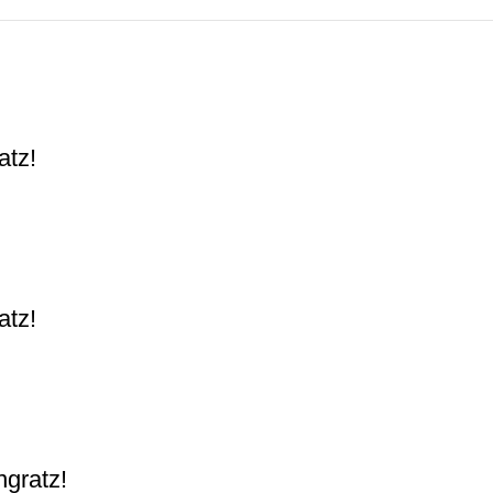
atz!
atz!
gratz!