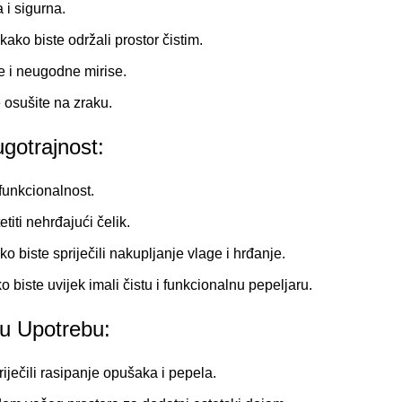
 i sigurna.
ako biste održali prostor čistim.
je i neugodne mirise.
 osušite na zraku.
gotrajnost:
 funkcionalnost.
titi nehrđajući čelik.
 biste spriječili nakupljanje vlage i hrđanje.
o biste uvijek imali čistu i funkcionalnu pepeljaru.
ku Upotrebu:
priječili rasipanje opušaka i pepela.