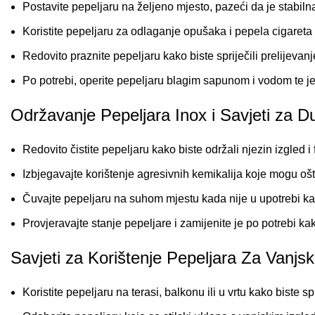
Postavite pepeljaru na željeno mjesto, pazeći da je stabilna
Koristite pepeljaru za odlaganje opušaka i pepela cigareta k
Redovito praznite pepeljaru kako biste spriječili prelijevan
Po potrebi, operite pepeljaru blagim sapunom i vodom te je
Održavanje Pepeljara Inox i Savjeti za Du
Redovito čistite pepeljaru kako biste održali njezin izgled i
Izbjegavajte korištenje agresivnih kemikalija koje mogu ošte
Čuvajte pepeljaru na suhom mjestu kada nije u upotrebi kako
Provjeravajte stanje pepeljare i zamijenite je po potrebi kak
Savjeti za Korištenje Pepeljara Za Vanjs
Koristite pepeljaru na terasi, balkonu ili u vrtu kako biste s