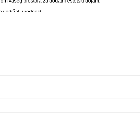
edom vašeg prostora za dodatni estetski dojam.
e i održali urednost.
za optimalnu funkcionalnost i estetiku.
ost i eleganciju vašeg prostoraKupite sada i iskusite praktičnost
Prikaži više