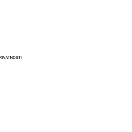
Berliner d.o.o. © 2025
RIVATNOSTI