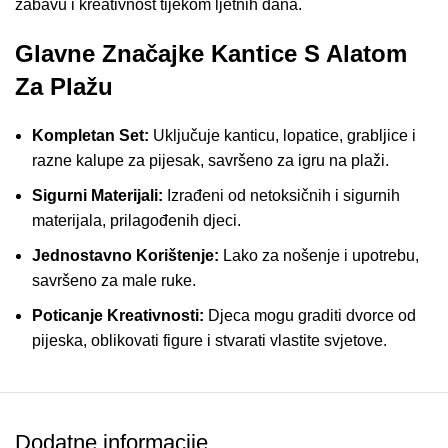
zabavu i kreativnost tijekom ljetnih dana.
Glavne Značajke Kantice S Alatom
Za Plažu
Kompletan Set:
Uključuje kanticu, lopatice, grabljice i
razne kalupe za pijesak, savršeno za igru na plaži.
Sigurni Materijali:
Izrađeni od netoksičnih i sigurnih
materijala, prilagođenih djeci.
Jednostavno Korištenje:
Lako za nošenje i upotrebu,
savršeno za male ruke.
Poticanje Kreativnosti:
Djeca mogu graditi dvorce od
pijeska, oblikovati figure i stvarati vlastite svjetove.
Izdržljivost:
Kvalitetna izrada osigurava dugotrajnu
upotrebu i otpornost na habanje.
Dodatne informacije