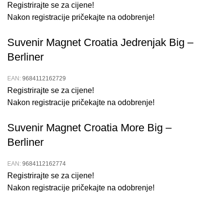
Registrirajte se za cijene!
Korištenje:
Djeca mogu koristiti lopatice za kopanje i
Nakon registracije pričekajte na odobrenje!
oblikovanje pijeska, koristeći kalupe za stvaranje
različitih oblika.
Suvenir Magnet Croatia Jedrenjak Big –
Igra:
Uživajte u igri na plaži ili u pijesku, stvarajući razne
Berliner
konstrukcije i figure.
EAN:
9684112162729
Održavanje:
Nakon upotrebe, isperite sve dijelove seta
Registrirajte se za cijene!
čistom vodom i osušite prije spremanja.
Nakon registracije pričekajte na odobrenje!
Prikaži više
Suvenir Magnet Croatia More Big –
Berliner
EAN:
9684112162774
Registrirajte se za cijene!
Nakon registracije pričekajte na odobrenje!