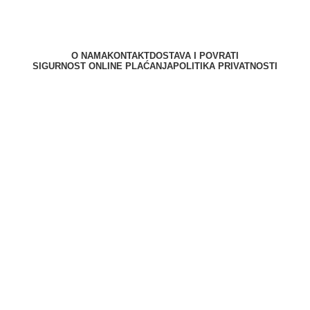
O NAMA
KONTAKT
DOSTAVA I POVRATI
SIGURNOST ONLINE PLAĆANJA
POLITIKA PRIVATNOSTI
Berliner d.o.o. © 2025