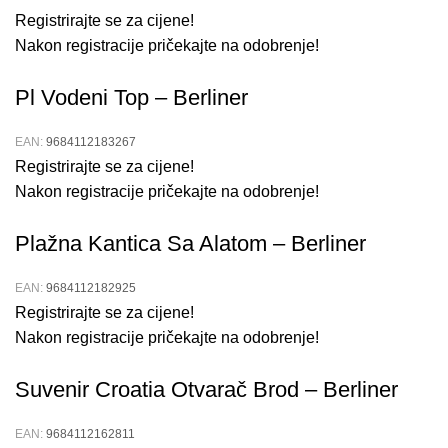
Registrirajte se za cijene!
Naš
kantica s alatom za plažu
kombinira kvalitetu,
Nakon registracije pričekajte na odobrenje!
sigurnost i zabavan dizajnSavršen je za ljetne igre,
omogućujući djeci da se zabavljaju i stvaraju na plaži ili u
Pl Vodeni Top – Berliner
pijeskuIzrađen od visokokvalitetnih materijala, naš set za
igru u pijesku je dugotrajan i pouzdan, osiguravajući
EAN:
9684112183267
zadovoljstvo pri svakodnevnoj upotrebi.
Registrirajte se za cijene!
Nakon registracije pričekajte na odobrenje!
Otkrijte sve prednosti našeg seta za igru u pijesku i
naručite svoj već danasUživajte u ljetnoj zabavi s našim
Plažna Kantica Sa Alatom – Berliner
kvalitetnim i sigurnim igračkama za plažuIdealan za sve
koji žele uvesti djecu u svijet kreativne igre i avanture.
EAN:
9684112182925
Registrirajte se za cijene!
Način Upotrebe Kantice S Alatom Za
Nakon registracije pričekajte na odobrenje!
Plažu
Suvenir Croatia Otvarač Brod – Berliner
Priprema:
Pripremite sve dijelove seta, uključujući
kanticu, lopatice i kalupe.
EAN:
9684112162811