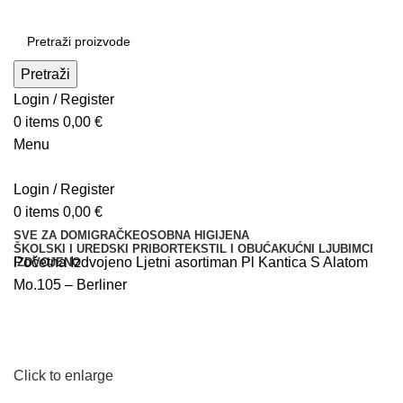
Pretraži
Login / Register
0
items
0,00
€
Menu
Login / Register
0
items
0,00
€
SVE ZA DOM
IGRAČKE
OSOBNA HIGIJENA
ŠKOLSKI I UREDSKI PRIBOR
TEKSTIL I OBUĆA
KUĆNI LJUBIMCI
Početna
Izdvojeno
Ljetni asortiman
Pl Kantica S Alatom
IZDVOJENO
Mo.105 – Berliner
Click to enlarge