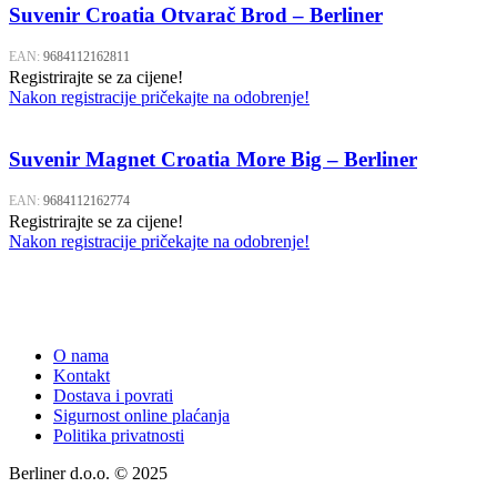
Suvenir Croatia Otvarač Brod – Berliner
EAN:
9684112162811
Registrirajte se za cijene!
Nakon registracije pričekajte na odobrenje!
Suvenir Magnet Croatia More Big – Berliner
EAN:
9684112162774
Registrirajte se za cijene!
Nakon registracije pričekajte na odobrenje!
O nama
Kontakt
Dostava i povrati
Sigurnost online plaćanja
Politika privatnosti
Berliner d.o.o. © 2025