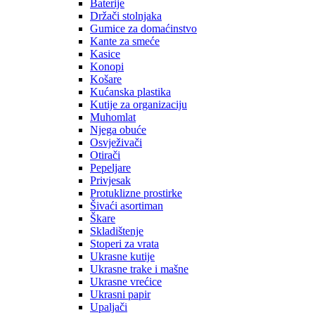
Baterije
Držači stolnjaka
Gumice za domaćinstvo
Kante za smeće
Kasice
Konopi
Košare
Kućanska plastika
Kutije za organizaciju
Muhomlat
Njega obuće
Osvježivači
Otirači
Pepeljare
Privjesak
Protuklizne prostirke
Šivaći asortiman
Škare
Skladištenje
Stoperi za vrata
Ukrasne kutije
Ukrasne trake i mašne
Ukrasne vrećice
Ukrasni papir
Upaljači