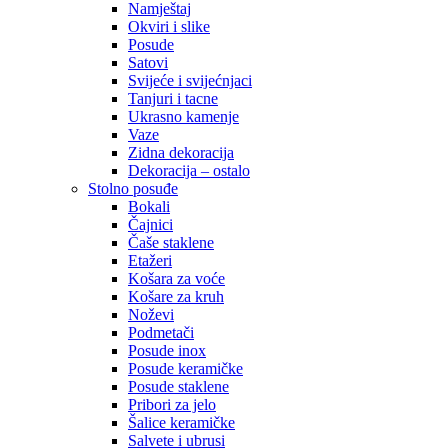
Namještaj
Okviri i slike
Posude
Satovi
Svijeće i svijećnjaci
Tanjuri i tacne
Ukrasno kamenje
Vaze
Zidna dekoracija
Dekoracija – ostalo
Stolno posuđe
Bokali
Čajnici
Čaše staklene
Etažeri
Košara za voće
Košare za kruh
Noževi
Podmetači
Posude inox
Posude keramičke
Posude staklene
Pribori za jelo
Šalice keramičke
Salvete i ubrusi