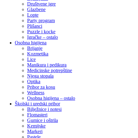
Društvene igre
Glazbene
Lopte
Party program
Plišanci
Puzzle i kocke
Igračke – ostalo
Osobna higijena
Brijanje
Kozmetika
Lice
Manikura i pedikura
Medicinske potrepštine
Njega stopala
Optika
Pribor za kosu
Wellness
Osobna higijena – ostalo
Školski i uredski pribor
Bilježnice i notesi
Flomasteri
Gumice i oštrila
Kemijske
Markeri
Pastele