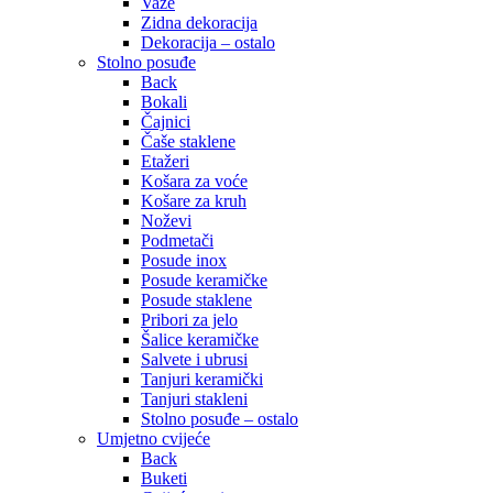
Vaze
Zidna dekoracija
Dekoracija – ostalo
Stolno posuđe
Back
Bokali
Čajnici
Čaše staklene
Etažeri
Košara za voće
Košare za kruh
Noževi
Podmetači
Posude inox
Posude keramičke
Posude staklene
Pribori za jelo
Šalice keramičke
Salvete i ubrusi
Tanjuri keramički
Tanjuri stakleni
Stolno posuđe – ostalo
Umjetno cvijeće
Back
Buketi