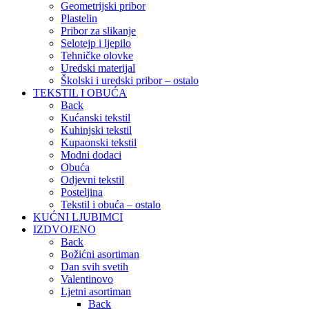
Geometrijski pribor
Plastelin
Pribor za slikanje
Selotejp i ljepilo
Tehničke olovke
Uredski materijal
Školski i uredski pribor – ostalo
TEKSTIL I OBUĆA
Back
Kućanski tekstil
Kuhinjski tekstil
Kupaonski tekstil
Modni dodaci
Obuća
Odjevni tekstil
Posteljina
Tekstil i obuća – ostalo
KUĆNI LJUBIMCI
IZDVOJENO
Back
Božićni asortiman
Dan svih svetih
Valentinovo
Ljetni asortiman
Back