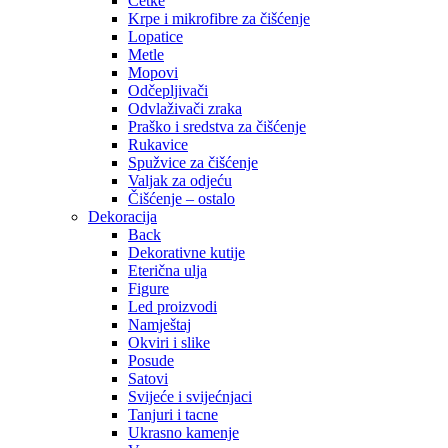
Četke
Krpe i mikrofibre za čišćenje
Lopatice
Metle
Mopovi
Odčepljivači
Odvlaživači zraka
Praško i sredstva za čišćenje
Rukavice
Spužvice za čišćenje
Valjak za odjeću
Čišćenje – ostalo
Dekoracija
Back
Dekorativne kutije
Eterična ulja
Figure
Led proizvodi
Namještaj
Okviri i slike
Posude
Satovi
Svijeće i svijećnjaci
Tanjuri i tacne
Ukrasno kamenje