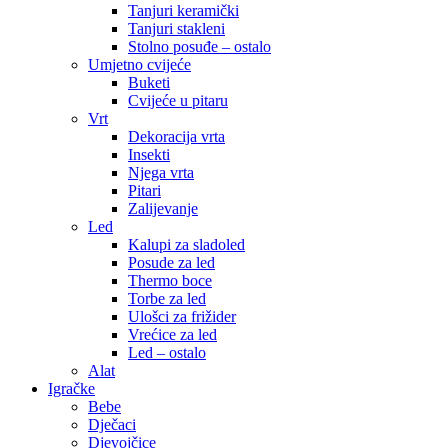
Tanjuri keramički
Tanjuri stakleni
Stolno posuđe – ostalo
Umjetno cvijeće
Buketi
Cvijeće u pitaru
Vrt
Dekoracija vrta
Insekti
Njega vrta
Pitari
Zalijevanje
Led
Kalupi za sladoled
Posude za led
Thermo boce
Torbe za led
Ulošci za frižider
Vrećice za led
Led – ostalo
Alat
Igračke
Bebe
Dječaci
Djevojčice