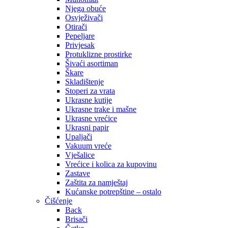
Njega obuće
Osvježivači
Otirači
Pepeljare
Privjesak
Protuklizne prostirke
Šivaći asortiman
Škare
Skladištenje
Stoperi za vrata
Ukrasne kutije
Ukrasne trake i mašne
Ukrasne vrećice
Ukrasni papir
Upaljači
Vakuum vreće
Vješalice
Vrećice i kolica za kupovinu
Zastave
Zaštita za namještaj
Kućanske potrepštine – ostalo
Čišćenje
Back
Brisači