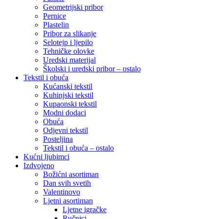
Geometrijski pribor
Pernice
Plastelin
Pribor za slikanje
Selotejp i ljepilo
Tehničke olovke
Uredski materijal
Školski i uredski pribor – ostalo
Tekstil i obuća
Kućanski tekstil
Kuhinjski tekstil
Kupaonski tekstil
Modni dodaci
Obuća
Odjevni tekstil
Posteljina
Tekstil i obuća – ostalo
Kućni ljubimci
Izdvojeno
Božićni asortiman
Dan svih svetih
Valentinovo
Ljetni asortiman
Ljetne igračke
Ručnici