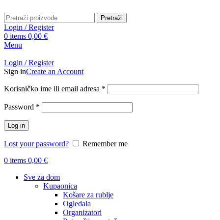
Pretraži
Login / Register
0
items
0,00
€
Menu
Login / Register
Sign in
Create an Account
Obavezno
Korisničko ime ili email adresa
*
Obavezno
Password
*
Log in
Lost your password?
Remember me
0
items
0,00
€
Sve za dom
Kupaonica
Košare za rublje
Ogledala
Organizatori