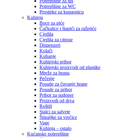
Potrepštine za tuš
Potrepštine za WC
Prostirke za kupaonicu
Kuhinja
Boce za piće
Čačkalice i štapići za ražnjiće
Cjedila
Cjedila za citruse
Dispenzeri
Kolači
Kuhanje
Kuhinjski pribor
Kuhinjski proizvodi od plastike
Mreže za hranu
Pečenje
Posude za čuvanje hrane
Posude za pribor
Pribor za sudoper
Proizvodi od drva
Roštilj
Stalci za salvete
Štipaljke za vrećice
Vage
Kuhinja – ostalo
Kućanske potrepštine