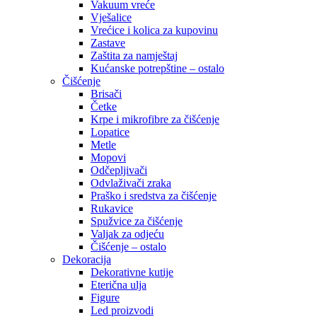
Vakuum vreće
Vješalice
Vrećice i kolica za kupovinu
Zastave
Zaštita za namještaj
Kućanske potrepštine – ostalo
Čišćenje
Brisači
Četke
Krpe i mikrofibre za čišćenje
Lopatice
Metle
Mopovi
Odčepljivači
Odvlaživači zraka
Praško i sredstva za čišćenje
Rukavice
Spužvice za čišćenje
Valjak za odjeću
Čišćenje – ostalo
Dekoracija
Dekorativne kutije
Eterična ulja
Figure
Led proizvodi