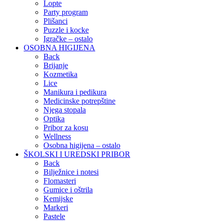
Lopte
Party program
Plišanci
Puzzle i kocke
Igračke – ostalo
OSOBNA HIGIJENA
Back
Brijanje
Kozmetika
Lice
Manikura i pedikura
Medicinske potrepštine
Njega stopala
Optika
Pribor za kosu
Wellness
Osobna higijena – ostalo
ŠKOLSKI I UREDSKI PRIBOR
Back
Bilježnice i notesi
Flomasteri
Gumice i oštrila
Kemijske
Markeri
Pastele