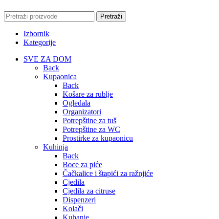
Pretraži
Izbornik
Kategorije
SVE ZA DOM
Back
Kupaonica
Back
Košare za rublje
Ogledala
Organizatori
Potrepštine za tuš
Potrepštine za WC
Prostirke za kupaonicu
Kuhinja
Back
Boce za piće
Čačkalice i štapići za ražnjiće
Cjedila
Cjedila za citruse
Dispenzeri
Kolači
Kuhanje