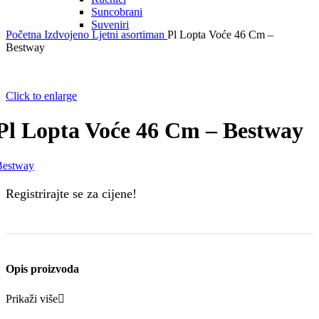
Suncobrani
Suveniri
Početna
Izdvojeno
Ljetni asortiman
Pl Lopta Voće 46 Cm –
Bestway
Click to enlarge
Pl Lopta Voće 46 Cm – Bestway
Bestway
Registrirajte se za cijene!
Opis proizvoda
Prikaži više