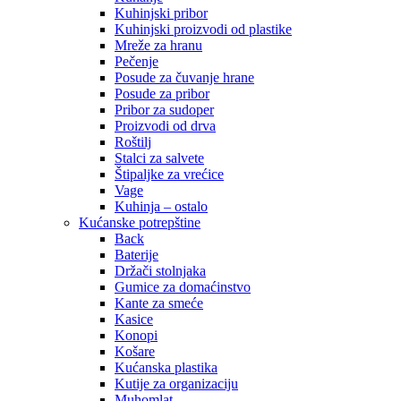
Kuhinjski pribor
Kuhinjski proizvodi od plastike
Mreže za hranu
Pečenje
Posude za čuvanje hrane
Posude za pribor
Pribor za sudoper
Proizvodi od drva
Roštilj
Stalci za salvete
Štipaljke za vrećice
Vage
Kuhinja – ostalo
Kućanske potrepštine
Back
Baterije
Držači stolnjaka
Gumice za domaćinstvo
Kante za smeće
Kasice
Konopi
Košare
Kućanska plastika
Kutije za organizaciju
Muhomlat