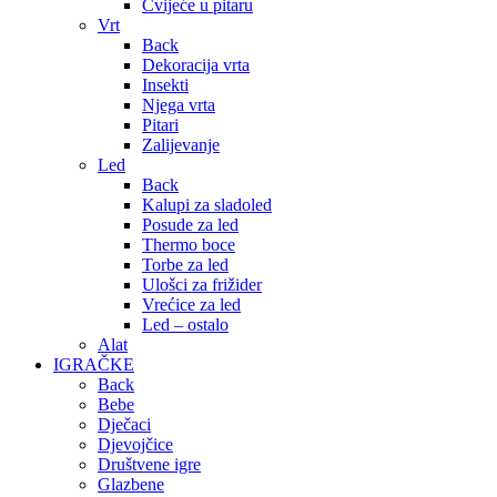
Cvijeće u pitaru
Vrt
Back
Dekoracija vrta
Insekti
Njega vrta
Pitari
Zalijevanje
Led
Back
Kalupi za sladoled
Posude za led
Thermo boce
Torbe za led
Ulošci za frižider
Vrećice za led
Led – ostalo
Alat
IGRAČKE
Back
Bebe
Dječaci
Djevojčice
Društvene igre
Glazbene