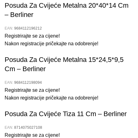
Posuda Za Cvijeće Metalna 20*40*14 Cm
posudu za cvijeće
već danas i uvjerite se u njenu
kvalitetu i estetiku! Idealna za sve vrste biljaka, naša
– Berliner
posuda za cvijeće nudi najbolje performanse i dizajn, čime
ćete stvoriti prekrasan i ugodan prostor za svoje biljke.
EAN:
9684112196212
Registrirajte se za cijene!
Način Upotrebe Dekorativne Metalne
Nakon registracije pričekajte na odobrenje!
Posude za Cvijeće
Posuda Za Cvijeće Metalna 15*24,5*9,5
Cm – Berliner
Sadnja:
Koristite posudu za sadnju različitih vrsta
cvijeća i biljaka, osiguravajući im odgovarajuće uvjete
EAN:
9684112198094
za rast.
Registrirajte se za cijene!
Održavanje:
Redovito čistite posudu kako biste
Nakon registracije pričekajte na odobrenje!
osigurali njenu dugotrajnost i estetsku privlačnost.
Posuda Za Cvijeće Tiza 11 Cm – Berliner
Skladištenje:
Kada nije u upotrebi, spremite posudu na
suho i sigurno mjesto kako biste je zaštitili od oštećenja.
EAN:
8714075027108
Prikaži više
Registrirajte se za cijene!