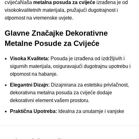
cvijećaNaša
metalna posuda za cvijeće
izrađena je od
visokokvalitetnih materijala, pružajući dugotrajnost i
otpornost na vremenske uvjete.
Glavne Značajke Dekorativne
Metalne Posude za Cvijeće
Visoka Kvaliteta:
Posuda je izrađena od izdržljivih i
sigurnih materijala, osiguravajući dugotrajnu upotrebu i
otpornost na habanje.
Elegantni Dizajn:
Dizajnirana za estetsku privlačnost,
dekorativna metalna posuda za cvijeće dodaje
dekorativni element vašem prostoru.
Praktična Upotreba:
Idealna za unutarnje i vanjske
prostore, posuda je prikladna za sve vrste biljaka.
Otpornost na Vremenske Uvjete:
Izrađena od
materijala otpornih na vremenske uvjete, posuda je