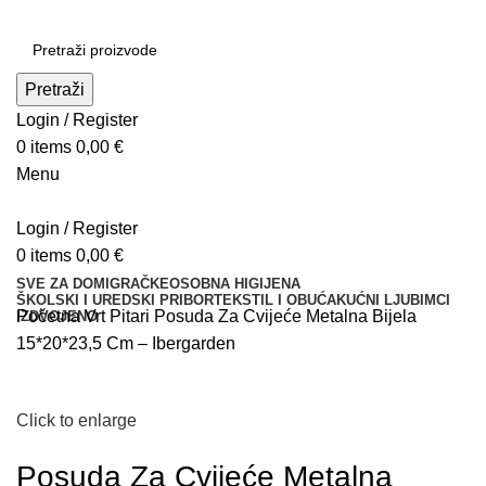
Pretraži
Login / Register
0
items
0,00
€
Menu
Login / Register
0
items
0,00
€
SVE ZA DOM
IGRAČKE
OSOBNA HIGIJENA
ŠKOLSKI I UREDSKI PRIBOR
TEKSTIL I OBUĆA
KUĆNI LJUBIMCI
Početna
Vrt
Pitari
Posuda Za Cvijeće Metalna Bijela
IZDVOJENO
15*20*23,5 Cm – Ibergarden
Click to enlarge
Posuda Za Cvijeće Metalna