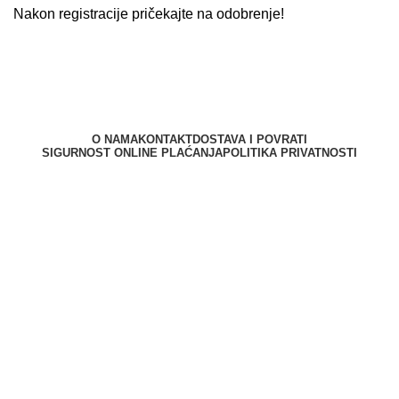
Nakon registracije pričekajte na odobrenje!
O NAMA
KONTAKT
DOSTAVA I POVRATI
SIGURNOST ONLINE PLAĆANJA
POLITIKA PRIVATNOSTI
Berliner d.o.o. © 2025