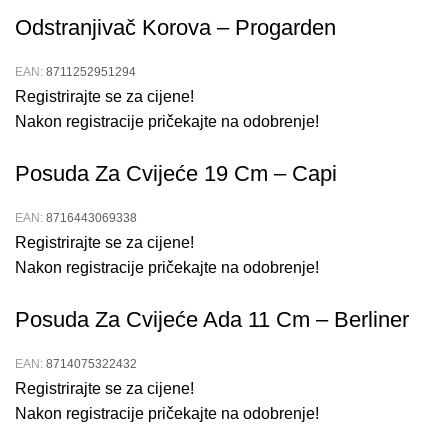
upotrebu na otvorenom, posuda je otporna na
Odstranjivač Korova – Progarden
vremenske uvjete.
Raznolikost:
Dostupna u različitim veličinama i
EAN:
8711252951294
dizajnima, posuda zadovoljava sve vaše potrebe za
Registrirajte se za cijene!
sadnju.
Nakon registracije pričekajte na odobrenje!
Zašto Odabrati Našu Dekorativnu
Posuda Za Cvijeće 19 Cm – Capi
Metalnu Posudu za Cvijeće?
EAN:
8716443069338
Naša
Registrirajte se za cijene!
dekorativna metalna posuda za cvijeće
kombinira
kvalitetu, estetiku i izdržljivostBez obzira tražite li savršenu
Nakon registracije pričekajte na odobrenje!
posudu za unutarnji ili vanjski prostor, ova posuda će
Posuda Za Cvijeće Ada 11 Cm – Berliner
ispuniti vaša očekivanjaVisoka kvaliteta izrade osigurava
dugotrajnu upotrebu i otpornost na vremenske uvjete.
EAN:
8714075322432
Otkrijte sve prednosti naše dekorativne metalne posude za
Registrirajte se za cijene!
cvijeće i dodajte ovaj elegantan i praktičan dodatak vašoj
Nakon registracije pričekajte na odobrenje!
kolekciji opreme za vrtlarenjeNaručite svoju
metalnu