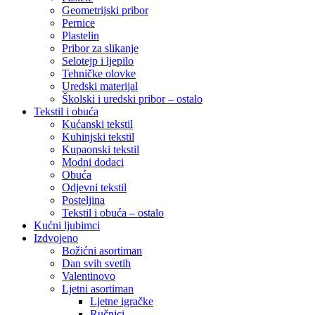
Geometrijski pribor
Pernice
Plastelin
Pribor za slikanje
Selotejp i ljepilo
Tehničke olovke
Uredski materijal
Školski i uredski pribor – ostalo
Tekstil i obuća
Kućanski tekstil
Kuhinjski tekstil
Kupaonski tekstil
Modni dodaci
Obuća
Odjevni tekstil
Posteljina
Tekstil i obuća – ostalo
Kućni ljubimci
Izdvojeno
Božićni asortiman
Dan svih svetih
Valentinovo
Ljetni asortiman
Ljetne igračke
Ručnici