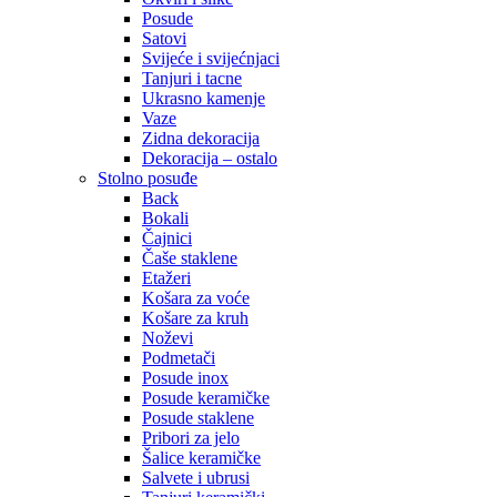
Posude
Satovi
Svijeće i svijećnjaci
Tanjuri i tacne
Ukrasno kamenje
Vaze
Zidna dekoracija
Dekoracija – ostalo
Stolno posuđe
Back
Bokali
Čajnici
Čaše staklene
Etažeri
Košara za voće
Košare za kruh
Noževi
Podmetači
Posude inox
Posude keramičke
Posude staklene
Pribori za jelo
Šalice keramičke
Salvete i ubrusi