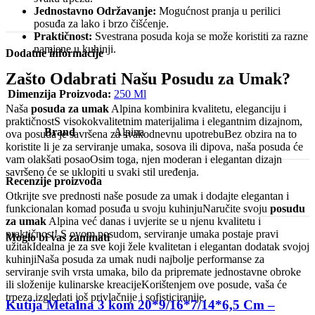
Jednostavno Održavanje:
Mogućnost pranja u perilici
posuđa za lako i brzo čišćenje.
Praktičnost:
Svestrana posuda koja se može koristiti za razne
namjene u kuhinji.
Dodatne informacije
Zašto Odabrati Našu Posudu za Umak?
Dimenzija Proizvoda:
250 Ml
Naša
posuda za umak
Alpina kombinira kvalitetu, eleganciju i
praktičnostS visokokvalitetnim materijalima i elegantnim dizajnom,
Brand
Alpina
ova posuda je savršena za svakodnevnu upotrebuBez obzira na to
koristite li je za serviranje umaka, sosova ili dipova, naša posuda će
vam olakšati posaoOsim toga, njen moderan i elegantan dizajn
savršeno će se uklopiti u svaki stil uređenja.
Recenzije proizvoda
Otkrijte sve prednosti naše posude za umak i dodajte elegantan i
funkcionalan komad posuđa u svoju kuhinjuNaručite svoju
posudu
za umak
Alpina već danas i uvjerite se u njenu kvalitetu i
praktičnost! S ovom posudom, serviranje umaka postaje pravi
Moglo bi vas zanimati
užitakIdealna je za sve koji žele kvalitetan i elegantan dodatak svojoj
kuhinjiNaša posuda za umak nudi najbolje performanse za
serviranje svih vrsta umaka, bilo da pripremate jednostavne obroke
ili složenije kulinarske kreacijeKorištenjem ove posude, vaša će
trpeza izgledati još privlačnije i sofisticiranije.
Kutija Metalna 3 kom 20*9/16*7/14*6,5 Cm –