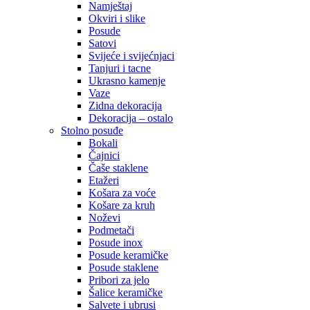
Namještaj
Okviri i slike
Posude
Satovi
Svijeće i svijećnjaci
Tanjuri i tacne
Ukrasno kamenje
Vaze
Zidna dekoracija
Dekoracija – ostalo
Stolno posuđe
Bokali
Čajnici
Čaše staklene
Etažeri
Košara za voće
Košare za kruh
Noževi
Podmetači
Posude inox
Posude keramičke
Posude staklene
Pribori za jelo
Šalice keramičke
Salvete i ubrusi