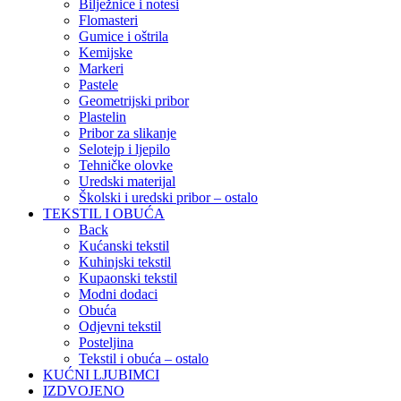
Bilježnice i notesi
Flomasteri
Gumice i oštrila
Kemijske
Markeri
Pastele
Geometrijski pribor
Plastelin
Pribor za slikanje
Selotejp i ljepilo
Tehničke olovke
Uredski materijal
Školski i uredski pribor – ostalo
TEKSTIL I OBUĆA
Back
Kućanski tekstil
Kuhinjski tekstil
Kupaonski tekstil
Modni dodaci
Obuća
Odjevni tekstil
Posteljina
Tekstil i obuća – ostalo
KUĆNI LJUBIMCI
IZDVOJENO