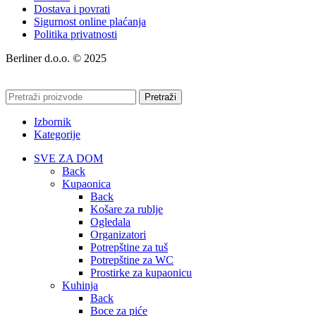
Dostava i povrati
Sigurnost online plaćanja
Politika privatnosti
Berliner d.o.o. © 2025
Pretraži
Izbornik
Kategorije
SVE ZA DOM
Back
Kupaonica
Back
Košare za rublje
Ogledala
Organizatori
Potrepštine za tuš
Potrepštine za WC
Prostirke za kupaonicu
Kuhinja
Back
Boce za piće