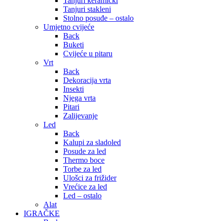
Tanjuri keramički
Tanjuri stakleni
Stolno posuđe – ostalo
Umjetno cvijeće
Back
Buketi
Cvijeće u pitaru
Vrt
Back
Dekoracija vrta
Insekti
Njega vrta
Pitari
Zalijevanje
Led
Back
Kalupi za sladoled
Posude za led
Thermo boce
Torbe za led
Ulošci za frižider
Vrećice za led
Led – ostalo
Alat
IGRAČKE