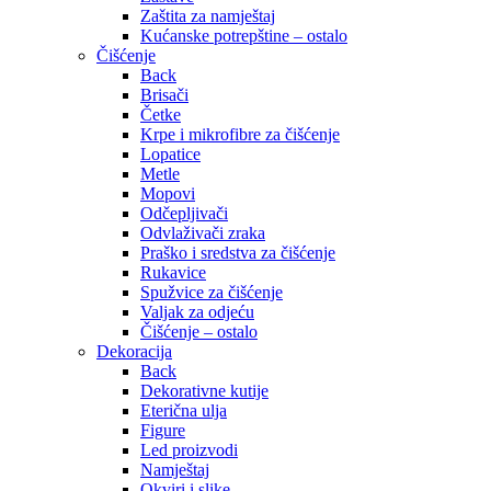
Zaštita za namještaj
Kućanske potrepštine – ostalo
Čišćenje
Back
Brisači
Četke
Krpe i mikrofibre za čišćenje
Lopatice
Metle
Mopovi
Odčepljivači
Odvlaživači zraka
Praško i sredstva za čišćenje
Rukavice
Spužvice za čišćenje
Valjak za odjeću
Čišćenje – ostalo
Dekoracija
Back
Dekorativne kutije
Eterična ulja
Figure
Led proizvodi
Namještaj
Okviri i slike