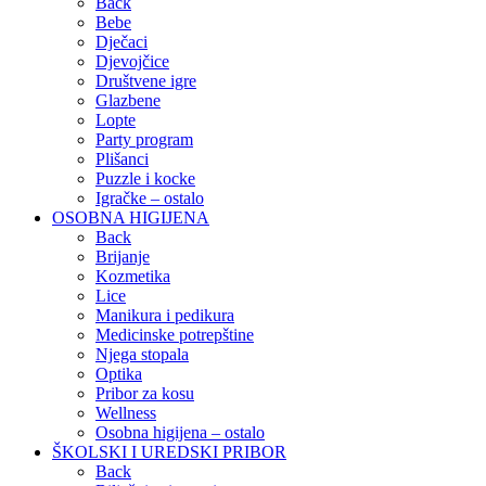
Back
Bebe
Dječaci
Djevojčice
Društvene igre
Glazbene
Lopte
Party program
Plišanci
Puzzle i kocke
Igračke – ostalo
OSOBNA HIGIJENA
Back
Brijanje
Kozmetika
Lice
Manikura i pedikura
Medicinske potrepštine
Njega stopala
Optika
Pribor za kosu
Wellness
Osobna higijena – ostalo
ŠKOLSKI I UREDSKI PRIBOR
Back