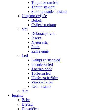
Tanjuri keramički
Tanjuri stakleni
Stolno posuđe – ostalo
Umjetno cvijeće
Buketi
Cvijeće u pitaru
Vrt
Dekoracija vrta
Insekti
Njega vrta
Pitari
Zalijevanje
Led
Kalupi za sladoled
Posude za led
Thermo boce
Torbe za led
Ulošci za frižider
Vrećice za led
Led – ostalo
Alat
Igračke
Bebe
Dječaci
Djevojčice