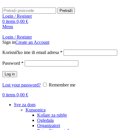
Pretraži
Login / Register
0
items
0,00
€
Menu
Login / Register
Sign in
Create an Account
Obavezno
Korisničko ime ili email adresa
*
Obavezno
Password
*
Log in
Lost your password?
Remember me
0
items
0,00
€
Sve za dom
Kupaonica
Košare za rublje
Ogledala
Organizatori