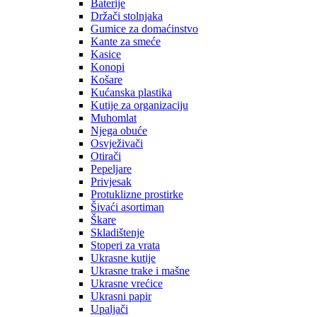
Baterije
Držači stolnjaka
Gumice za domaćinstvo
Kante za smeće
Kasice
Konopi
Košare
Kućanska plastika
Kutije za organizaciju
Muhomlat
Njega obuće
Osvježivači
Otirači
Pepeljare
Privjesak
Protuklizne prostirke
Šivaći asortiman
Škare
Skladištenje
Stoperi za vrata
Ukrasne kutije
Ukrasne trake i mašne
Ukrasne vrećice
Ukrasni papir
Upaljači