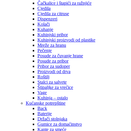
Čačkalice i štapići za ražnjiće
Cjedila
Cjedila za citruse
Dispenzeri
Kolači
Kuhanje
Kuhinjski pribor
Kuhinjski proizvodi od plastike
Mreže za hranu
Pečenje
Posude za čuvanje hrane
Posude za pribor
Pribor za sudoper
Proizvodi od drva
Roštilj
Stalci za salvete
Štipaljke za vrećice
Vage
Kuhinja – ostalo
Kućanske potrepštine
Back
Baterije
Držači stolnjaka
Gumice za domaćinstvo
Kante za smeće