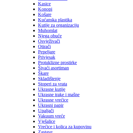
Kasice
Konopi
Košare
Kućanska plastika
Kutije za organizaciju
Muhomlat
Njega obuće
Osvježivači
Otirači
Pepeljare
Privjesak
Protuklizne prostirke
Šivaći asortiman
Škare
Skladištenje
Stoperi za vrata
Ukrasne kutije
Ukrasne trake i mašne
Ukrasne vrećice
Ukrasni papir
Upaljači
Vakuum vreće
Vješalice
Vrećice i kolica za kupovinu
Zastave