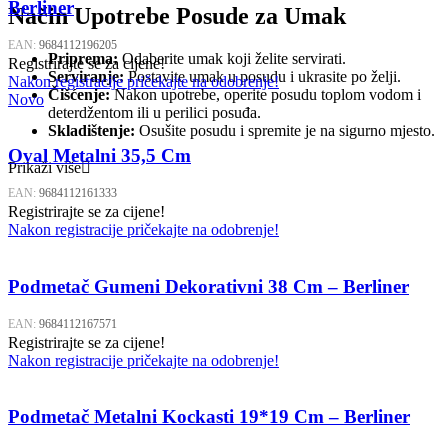
Berliner
Način Upotrebe Posude za Umak
EAN:
9684112196205
Priprema:
Odaberite umak koji želite servirati.
Registrirajte se za cijene!
Serviranje:
Postavite umak u posudu i ukrasite po želji.
Nakon registracije pričekajte na odobrenje!
Čišćenje:
Nakon upotrebe, operite posudu toplom vodom i
Novo
deterdžentom ili u perilici posuđa.
Skladištenje:
Osušite posudu i spremite je na sigurno mjesto.
Oval Metalni 35,5 Cm
Prikaži više
EAN:
9684112161333
Registrirajte se za cijene!
Nakon registracije pričekajte na odobrenje!
Podmetač Gumeni Dekorativni 38 Cm – Berliner
EAN:
9684112167571
Registrirajte se za cijene!
Nakon registracije pričekajte na odobrenje!
Podmetač Metalni Kockasti 19*19 Cm – Berliner