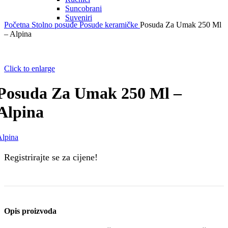
Suncobrani
Suveniri
Početna
Stolno posuđe
Posude keramičke
Posuda Za Umak 250 Ml
– Alpina
Click to enlarge
Posuda Za Umak 250 Ml –
Alpina
Alpina
Registrirajte se za cijene!
Opis proizvoda