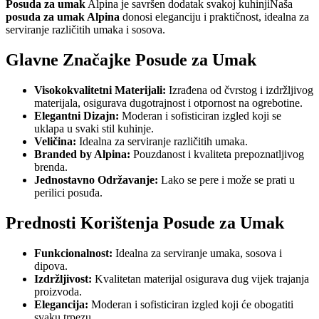
Posuda za umak
Alpina je savršen dodatak svakoj kuhinjiNaša
posuda za umak Alpina
donosi eleganciju i praktičnost, idealna za
serviranje različitih umaka i sosova.
Glavne Značajke Posude za Umak
Visokokvalitetni Materijali:
Izrađena od čvrstog i izdržljivog
materijala, osigurava dugotrajnost i otpornost na ogrebotine.
Elegantni Dizajn:
Moderan i sofisticiran izgled koji se
uklapa u svaki stil kuhinje.
Veličina:
Idealna za serviranje različitih umaka.
Branded by Alpina:
Pouzdanost i kvaliteta prepoznatljivog
brenda.
Jednostavno Održavanje:
Lako se pere i može se prati u
perilici posuđa.
Prednosti Korištenja Posude za Umak
Funkcionalnost:
Idealna za serviranje umaka, sosova i
dipova.
Izdržljivost:
Kvalitetan materijal osigurava dug vijek trajanja
proizvoda.
Elegancija:
Moderan i sofisticiran izgled koji će obogatiti
svaku trpezu.