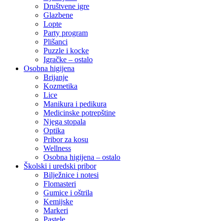
Društvene igre
Glazbene
Lopte
Party program
Plišanci
Puzzle i kocke
Igračke – ostalo
Osobna higijena
Brijanje
Kozmetika
Lice
Manikura i pedikura
Medicinske potrepštine
Njega stopala
Optika
Pribor za kosu
Wellness
Osobna higijena – ostalo
Školski i uredski pribor
Bilježnice i notesi
Flomasteri
Gumice i oštrila
Kemijske
Markeri
Pastele