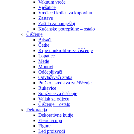
Vakuum vreće
Vješalice
Vrećice i kolica za kupovinu
Zastave
Zaštita za namještaj
Kućanske potrepštine – ostalo
Čišćenje
Brisači
Četke
Krpe i mikrofibre za čišćenje
Lopatice
Metle
Mopovi
Odčepljivači
Odvlaživači zraka
Praško i sredstva za čišćenje
Rukavice
Spužvice za čišćenje
Valjak za odjeću
Čišćenje – ostalo
Dekoracija
Dekorativne kutije
Eterična ulja
Figure
Led proizvodi