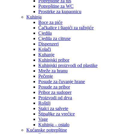
Potrepštine za tuš
Potrepštine za WC
Prostirke za kupaonicu
Kuhinja
Boce za piće
Čačkalice i štapići za ražnjiće
Cjedila
Cjedila za citruse
Dispenzeri
Kolači
Kuhanje
Kuhinjski pribor
Kuhinjski proizvodi od plastike
Mreže za hranu
Pečenje
Posude za čuvanje hrane
Posude za pribor
Pribor za sudoper
Proizvodi od drva
Roštilj
Stalci za salvete
Štipaljke za vrećice
Vage
Kuhinja – ostalo
Kućanske potrepštine