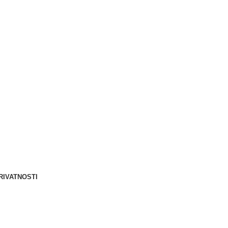
Berliner d.o.o. © 2025
RIVATNOSTI