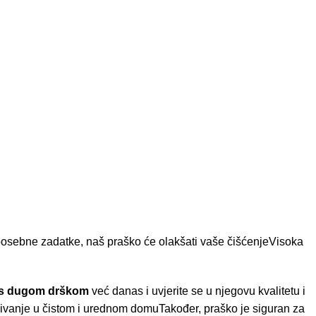
za posebne zadatke, naš praško će olakšati vaše čišćenjeVisoka
 s dugom drškom
već danas i uvjerite se u njegovu kvalitetu i
uživanje u čistom i urednom domuTakođer, praško je siguran za