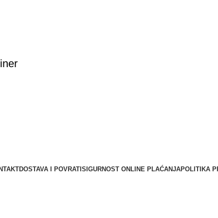
iner
NTAKT
DOSTAVA I POVRATI
SIGURNOST ONLINE PLAĆANJA
POLITIKA P