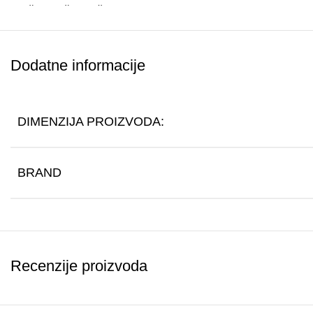
korištenje, što ga čini izvrsnim izborom za sve koji cijene kval
Način Upotrebe Praška za Čišćenje 7
Dodatne informacije
Priprema:
Provjerite da je praško čist i spreman za upotre
Čišćenje:
Koristite praško za nježno uklanjanje prašine s
DIMENZIJA PROIZVODA:
Održavanje:
Nakon upotrebe, operite praško toplom vodom
Skladištenje:
Čuvajte praško na suhom mjestu kako bi ost
BRAND
Recenzije proizvoda