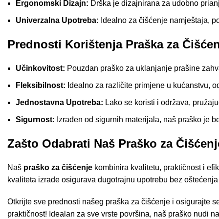
Ergonomski Dizajn:
Drška je dizajnirana za udobno prianj
Univerzalna Upotreba:
Idealno za čišćenje namještaja, pol
Prednosti Korištenja Praška za Čišće
Učinkovitost:
Pouzdan praško za uklanjanje prašine zahvalj
Fleksibilnost:
Idealno za različite primjene u kućanstvu, 
Jednostavna Upotreba:
Lako se koristi i održava, pružajuć
Sigurnost:
Izrađen od sigurnih materijala, naš praško je be
Zašto Odabrati Naš Praško za Čišćen
Naš
praško za čišćenje
kombinira kvalitetu, praktičnost i e
kvaliteta izrade osigurava dugotrajnu upotrebu bez oštećenja
Otkrijte sve prednosti našeg praška za čišćenje i osigurajte s
praktičnost! Idealan za sve vrste površina, naš praško nudi n