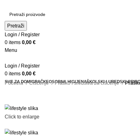
Pretraži
Login / Register
0
items
0,00
€
Menu
Login / Register
0
items
0,00
€
SVE ZA DOM
IGRAČKE
OSOBNA HIGIJENA
ŠKOLSKI I UREDSKI PRIB
Početna
Čišćenje
Praško i sredstva za čišćenje
Prašk
Click to enlarge