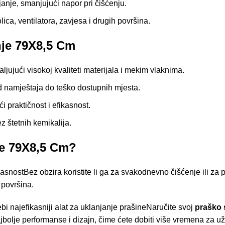
anje, smanjujući napor pri čišćenju.
ica, ventilatora, zavjesa i drugih površina.
nje 79X8,5 Cm
ujući visokoj kvaliteti materijala i mekim vlaknima.
od namještaja do teško dostupnih mjesta.
i praktičnost i efikasnost.
z štetnih kemikalija.
je 79X8,5 Cm?
fikasnostBez obzira koristite li ga za svakodnevno čišćenje ili 
 površina.
ebi najefikasniji alat za uklanjanje prašineNaručite svoj
praško
ajbolje performanse i dizajn, čime ćete dobiti više vremena za 