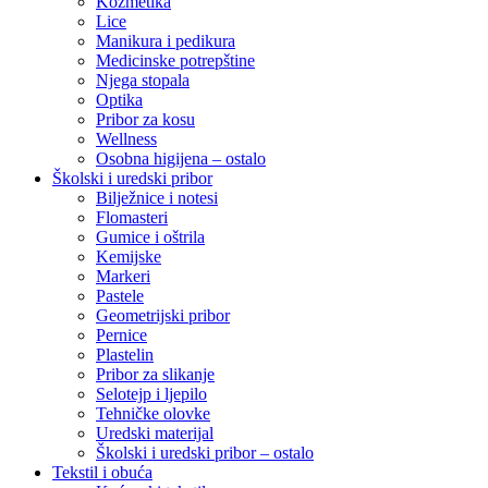
Kozmetika
Lice
Manikura i pedikura
Medicinske potrepštine
Njega stopala
Optika
Pribor za kosu
Wellness
Osobna higijena – ostalo
Školski i uredski pribor
Bilježnice i notesi
Flomasteri
Gumice i oštrila
Kemijske
Markeri
Pastele
Geometrijski pribor
Pernice
Plastelin
Pribor za slikanje
Selotejp i ljepilo
Tehničke olovke
Uredski materijal
Školski i uredski pribor – ostalo
Tekstil i obuća