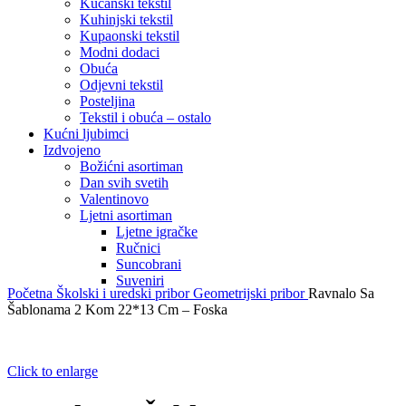
Kućanski tekstil
Kuhinjski tekstil
Kupaonski tekstil
Modni dodaci
Obuća
Odjevni tekstil
Posteljina
Tekstil i obuća – ostalo
Kućni ljubimci
Izdvojeno
Božićni asortiman
Dan svih svetih
Valentinovo
Ljetni asortiman
Ljetne igračke
Ručnici
Suncobrani
Suveniri
Početna
Školski i uredski pribor
Geometrijski pribor
Ravnalo Sa
Šablonama 2 Kom 22*13 Cm – Foska
Click to enlarge