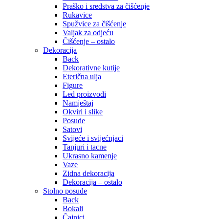
Praško i sredstva za čišćenje
Rukavice
Spužvice za čišćenje
Valjak za odjeću
Čišćenje – ostalo
Dekoracija
Back
Dekorativne kutije
Eterična ulja
Figure
Led proizvodi
Namještaj
Okviri i slike
Posude
Satovi
Svijeće i svijećnjaci
Tanjuri i tacne
Ukrasno kamenje
Vaze
Zidna dekoracija
Dekoracija – ostalo
Stolno posuđe
Back
Bokali
Čajnici