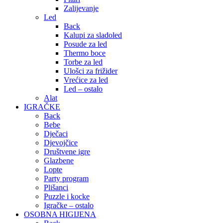
Zalijevanje
Led
Back
Kalupi za sladoled
Posude za led
Thermo boce
Torbe za led
Ulošci za frižider
Vrećice za led
Led – ostalo
Alat
IGRAČKE
Back
Bebe
Dječaci
Djevojčice
Društvene igre
Glazbene
Lopte
Party program
Plišanci
Puzzle i kocke
Igračke – ostalo
OSOBNA HIGIJENA