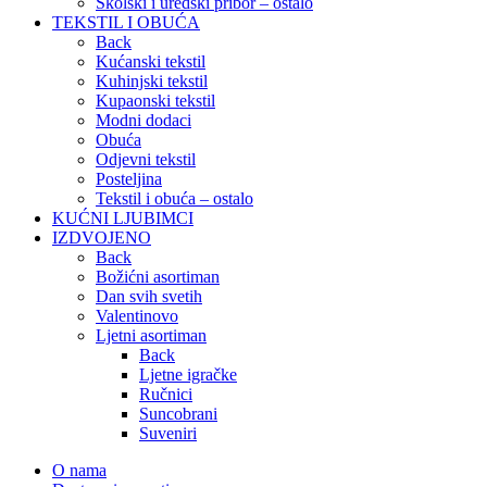
Školski i uredski pribor – ostalo
TEKSTIL I OBUĆA
Back
Kućanski tekstil
Kuhinjski tekstil
Kupaonski tekstil
Modni dodaci
Obuća
Odjevni tekstil
Posteljina
Tekstil i obuća – ostalo
KUĆNI LJUBIMCI
IZDVOJENO
Back
Božićni asortiman
Dan svih svetih
Valentinovo
Ljetni asortiman
Back
Ljetne igračke
Ručnici
Suncobrani
Suveniri
O nama