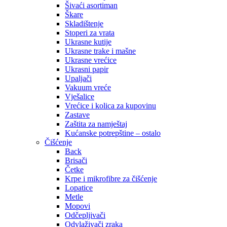
Šivaći asortiman
Škare
Skladištenje
Stoperi za vrata
Ukrasne kutije
Ukrasne trake i mašne
Ukrasne vrećice
Ukrasni papir
Upaljači
Vakuum vreće
Vješalice
Vrećice i kolica za kupovinu
Zastave
Zaštita za namještaj
Kućanske potrepštine – ostalo
Čišćenje
Back
Brisači
Četke
Krpe i mikrofibre za čišćenje
Lopatice
Metle
Mopovi
Odčepljivači
Odvlaživači zraka