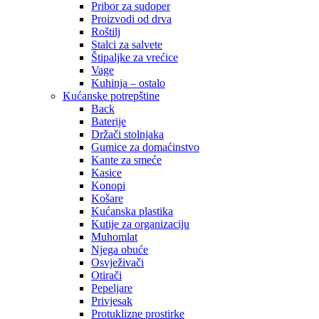
Pribor za sudoper
Proizvodi od drva
Roštilj
Stalci za salvete
Štipaljke za vrećice
Vage
Kuhinja – ostalo
Kućanske potrepštine
Back
Baterije
Držači stolnjaka
Gumice za domaćinstvo
Kante za smeće
Kasice
Konopi
Košare
Kućanska plastika
Kutije za organizaciju
Muhomlat
Njega obuće
Osvježivači
Otirači
Pepeljare
Privjesak
Protuklizne prostirke