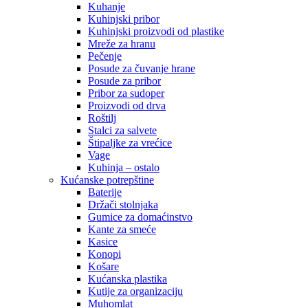
Kuhanje
Kuhinjski pribor
Kuhinjski proizvodi od plastike
Mreže za hranu
Pečenje
Posude za čuvanje hrane
Posude za pribor
Pribor za sudoper
Proizvodi od drva
Roštilj
Stalci za salvete
Štipaljke za vrećice
Vage
Kuhinja – ostalo
Kućanske potrepštine
Baterije
Držači stolnjaka
Gumice za domaćinstvo
Kante za smeće
Kasice
Konopi
Košare
Kućanska plastika
Kutije za organizaciju
Muhomlat