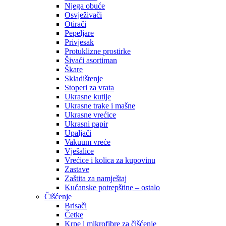
Njega obuće
Osvježivači
Otirači
Pepeljare
Privjesak
Protuklizne prostirke
Šivaći asortiman
Škare
Skladištenje
Stoperi za vrata
Ukrasne kutije
Ukrasne trake i mašne
Ukrasne vrećice
Ukrasni papir
Upaljači
Vakuum vreće
Vješalice
Vrećice i kolica za kupovinu
Zastave
Zaštita za namještaj
Kućanske potrepštine – ostalo
Čišćenje
Brisači
Četke
Krpe i mikrofibre za čišćenje