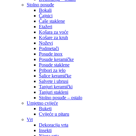
Stolno posuđe
Bokali
Čajnici
Čaše staklene
Etažeri
Košara za voće
Košare za kruh
Noževi
Podmetači
Posude inox
Posude keramičke
Posude staklene
Pribori za jelo
Šalice keramičke
Salvete i ubrusi
Tanjuri keramički
Tanjuri stakleni
Stolno posuđe – ostalo
Umjetno cvijeće
Buketi
Cvijeće u pitaru
Vrt
Dekoracija vrta
Insekti
Njega vrta