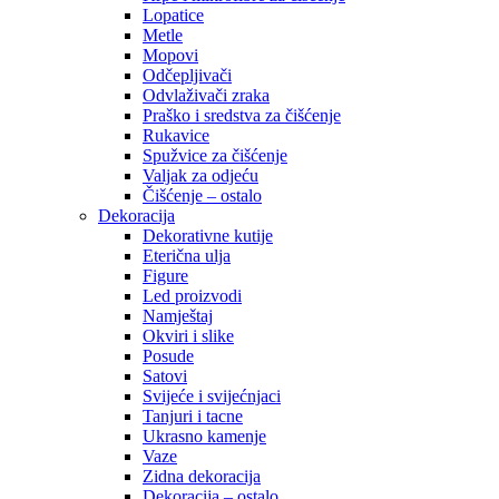
Lopatice
Metle
Mopovi
Odčepljivači
Odvlaživači zraka
Praško i sredstva za čišćenje
Rukavice
Spužvice za čišćenje
Valjak za odjeću
Čišćenje – ostalo
Dekoracija
Dekorativne kutije
Eterična ulja
Figure
Led proizvodi
Namještaj
Okviri i slike
Posude
Satovi
Svijeće i svijećnjaci
Tanjuri i tacne
Ukrasno kamenje
Vaze
Zidna dekoracija
Dekoracija – ostalo