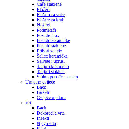
Čaše staklene
Etažeri
Košara za voće
Košare za kruh
Noževi
Podmetači
Posude inox
Posude keramičke
Posude staklene
Pribori za jelo
Šalice keramičke
Salvete i ubrusi
Tanjuri keramički
Tanjuri stakleni
Stolno posuđe – ostalo
Umjetno cvijeće
Back
Buketi
Cvijeće u pitaru
Vrt
Back
Dekoracija vrta
Insekti
Njega vrta
Pitari