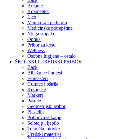
Back
Brijanje
Kozmetika
Lice
Manikura i pedikura
Medicinske potrepštine
Njega stopala
Optika
Pribor za kosu
Wellness
Osobna higijena – ostalo
ŠKOLSKI I UREDSKI PRIBOR
Back
Bilježnice i notesi
Flomasteri
Gumice i oštrila
Kemijske
Markeri
Pastele
Geometrijski pribor
Plastelin
Pribor za slikanje
Selotejp i ljepilo
Tehničke olovke
Uredski materijal