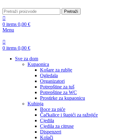
Pretraži
0
items
0,00
€
Menu
0
items
0,00
€
Sve za dom
Kupaonica
Košare za rublje
Ogledala
Organizatori
Potrepštine za tuš
Potrepštine za WC
Prostirke za kupaonicu
Kuhinja
Boce za piće
Čačkalice i štapići za ražnjiće
Cjedila
Cjedila za citruse
Dispenzeri
Kolači