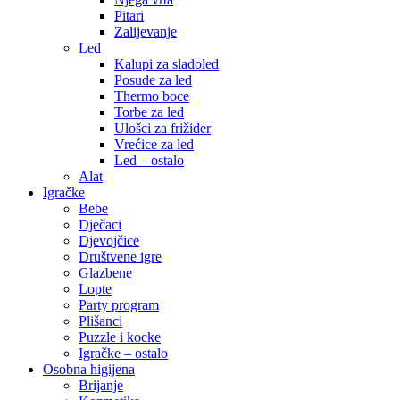
Pitari
Zalijevanje
Led
Kalupi za sladoled
Posude za led
Thermo boce
Torbe za led
Ulošci za frižider
Vrećice za led
Led – ostalo
Alat
Igračke
Bebe
Dječaci
Djevojčice
Društvene igre
Glazbene
Lopte
Party program
Plišanci
Puzzle i kocke
Igračke – ostalo
Osobna higijena
Brijanje