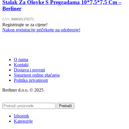
Stalak Za Olovke S Pregradama 10*7,5*7,5 Cm –
Berliner
EAN:
9680201376572
Registrirajte se za cijene!
Nakon registracije pričekajte na odobrenje!
O nama
Kontakt
Dostava i povrati
Sigurnost online plaćanja
Politika privatnosti
Berliner d.o.o. © 2025
Pretraži
Izbornik
Kategorije