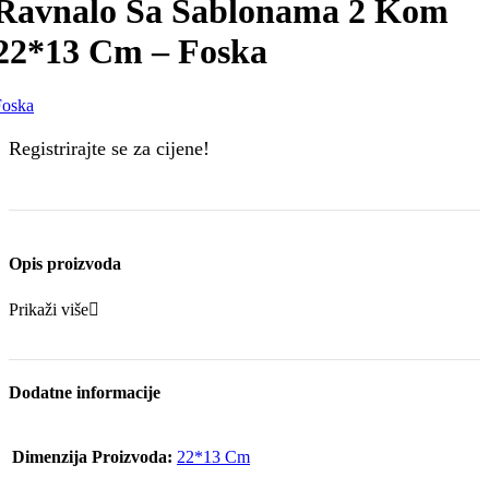
Ravnalo Sa Šablonama 2 Kom
22*13 Cm – Foska
Foska
Registrirajte se za cijene!
Opis proizvoda
Prikaži više
Dodatne informacije
Dimenzija Proizvoda:
22*13 Cm