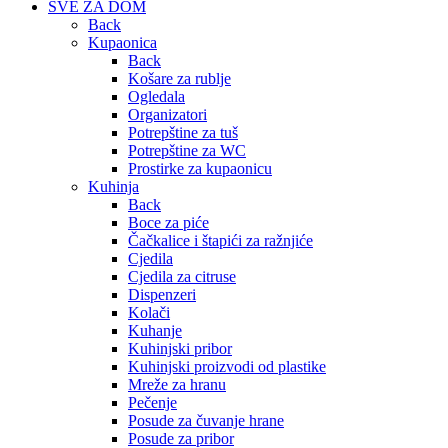
SVE ZA DOM
Back
Kupaonica
Back
Košare za rublje
Ogledala
Organizatori
Potrepštine za tuš
Potrepštine za WC
Prostirke za kupaonicu
Kuhinja
Back
Boce za piće
Čačkalice i štapići za ražnjiće
Cjedila
Cjedila za citruse
Dispenzeri
Kolači
Kuhanje
Kuhinjski pribor
Kuhinjski proizvodi od plastike
Mreže za hranu
Pečenje
Posude za čuvanje hrane
Posude za pribor