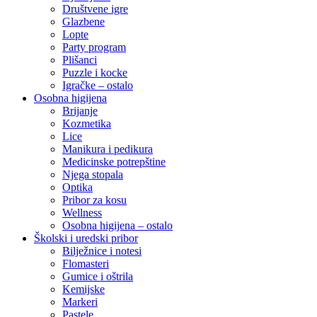
Društvene igre
Glazbene
Lopte
Party program
Plišanci
Puzzle i kocke
Igračke – ostalo
Osobna higijena
Brijanje
Kozmetika
Lice
Manikura i pedikura
Medicinske potrepštine
Njega stopala
Optika
Pribor za kosu
Wellness
Osobna higijena – ostalo
Školski i uredski pribor
Bilježnice i notesi
Flomasteri
Gumice i oštrila
Kemijske
Markeri
Pastele