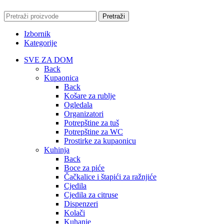
Pretraži
Izbornik
Kategorije
SVE ZA DOM
Back
Kupaonica
Back
Košare za rublje
Ogledala
Organizatori
Potrepštine za tuš
Potrepštine za WC
Prostirke za kupaonicu
Kuhinja
Back
Boce za piće
Čačkalice i štapići za ražnjiće
Cjedila
Cjedila za citruse
Dispenzeri
Kolači
Kuhanje