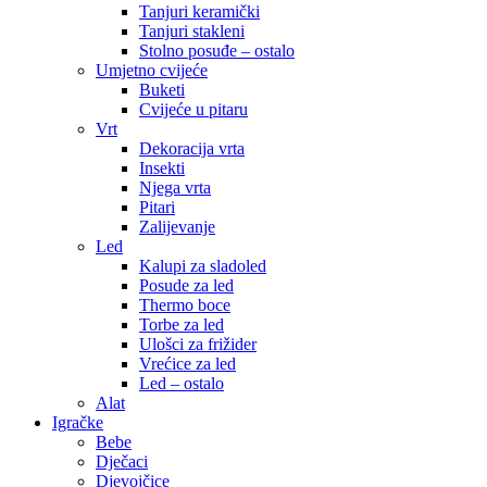
Tanjuri keramički
Tanjuri stakleni
Stolno posuđe – ostalo
Umjetno cvijeće
Buketi
Cvijeće u pitaru
Vrt
Dekoracija vrta
Insekti
Njega vrta
Pitari
Zalijevanje
Led
Kalupi za sladoled
Posude za led
Thermo boce
Torbe za led
Ulošci za frižider
Vrećice za led
Led – ostalo
Alat
Igračke
Bebe
Dječaci
Djevojčice