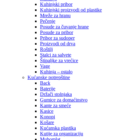
Kuhinjski pribor
Kuhinjski proizvodi od plastike
Mreže za hranu
Pečenje
Posude za čuvanje hrane
Posude za pribor
Pribor za sudoper
Proizvodi od drva
Roštilj
Stalci za salvete
Štipaljke za vrećice
Vage
Kuhinja – ostalo
Kućanske potrepštine
Back
Baterije
Držači stolnjaka
Gumice za domaćinstvo
Kante za smeće
Kasice
Konopi
Košare
Kućanska plastika
Kutije za organizaciju
Muhomlat