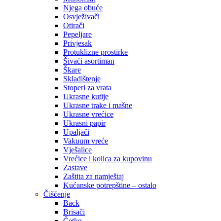
Njega obuće
Osvježivači
Otirači
Pepeljare
Privjesak
Protuklizne prostirke
Šivaći asortiman
Škare
Skladištenje
Stoperi za vrata
Ukrasne kutije
Ukrasne trake i mašne
Ukrasne vrećice
Ukrasni papir
Upaljači
Vakuum vreće
Vješalice
Vrećice i kolica za kupovinu
Zastave
Zaštita za namještaj
Kućanske potrepštine – ostalo
Čišćenje
Back
Brisači
Četke