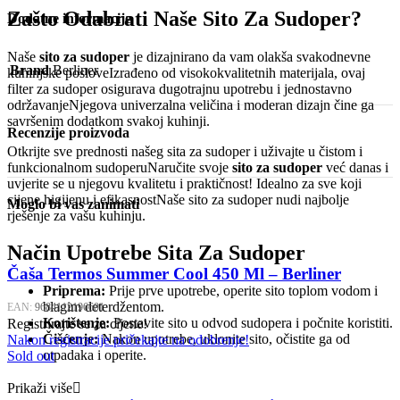
Zašto Odabrati Naše Sito Za Sudoper?
Dodatne informacije
Naše
sito za sudoper
je dizajnirano da vam olakša svakodnevne
Brand
Berliner
kuhinjske posloveIzrađeno od visokokvalitetnih materijala, ovaj
filter za sudoper osigurava dugotrajnu upotrebu i jednostavno
održavanjeNjegova univerzalna veličina i moderan dizajn čine ga
savršenim dodatkom svakoj kuhinji.
Recenzije proizvoda
Otkrijte sve prednosti našeg sita za sudoper i uživajte u čistom i
funkcionalnom sudoperuNaručite svoje
sito za sudoper
već danas i
uvjerite se u njegovu kvalitetu i praktičnost! Idealno za sve koji
cijene higijenu i efikasnostNaše sito za sudoper nudi najbolje
Moglo bi vas zanimati
rješenje za vašu kuhinju.
Način Upotrebe Sita Za Sudoper
Čaša Termos Summer Cool 450 Ml – Berliner
Priprema:
Prije prve upotrebe, operite sito toplom vodom i
blagim deterdžentom.
EAN:
9684112196601
Korištenje:
Postavite sito u odvod sudopera i počnite koristiti.
Registrirajte se za cijene!
Čišćenje:
Nakon upotrebe, uklonite sito, očistite ga od
Nakon registracije pričekajte na odobrenje!
otpadaka i operite.
Sold out
Prikaži više