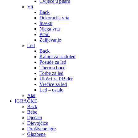
Cvijeće u pitaru
Vrt
Back
Dekoracija vrta
Insekti
Njega vrta
Pitari
Zalijevanje
Led
Back
Kalupi za sladoled
Posude za led
Thermo boce
Torbe za led
Ulošci za frižider
Vrećice za led
Led – ostalo
Alat
IGRAČKE
Back
Bebe
Dječaci
Djevojčice
Društvene igre
Glazbene