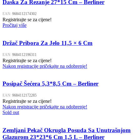
Daska Za Rezanje 27*15 Cm – Berliner
EAN:
9684112174302
Registrirajte se za cijene!
Pročitaj više
Držač Pribora Za Jelo 11,5 × 6 Cm
EAN:
9684112196311
Registrirajte se za cijene!
Nakon registracije pričekajte na odobrenje!
Posipač Šećera 5,3*8,5 Cm – Berliner
EAN:
9684112172285
Registrirajte se za cijene!
Nakon registracije pričekajte na odobrenje!
Sold out
Zemljani Pekač Okrugla Posuda Sa Unutrašnjom
Glazurom 23*23*6 Cm 1,5 L – Berliner