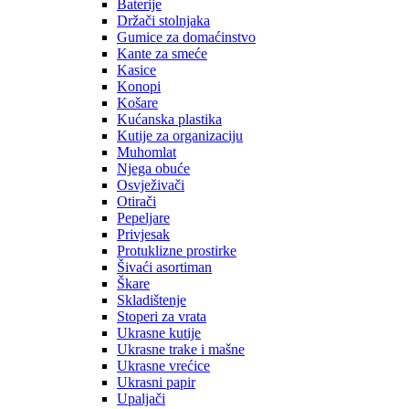
Baterije
Držači stolnjaka
Gumice za domaćinstvo
Kante za smeće
Kasice
Konopi
Košare
Kućanska plastika
Kutije za organizaciju
Muhomlat
Njega obuće
Osvježivači
Otirači
Pepeljare
Privjesak
Protuklizne prostirke
Šivaći asortiman
Škare
Skladištenje
Stoperi za vrata
Ukrasne kutije
Ukrasne trake i mašne
Ukrasne vrećice
Ukrasni papir
Upaljači