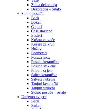
Vaze
Zidna dekoracija
Dekoracija – ostalo
Stolno posuđe
Back
Bokali
Čajnici
Čaše staklene
Etažeri
Košara za voće
Košare za kruh
Noževi
Podmetači
Posude inox
Posude keramičke
Posude staklene
Pribori za jelo
Šalice keramičke
Salvete i ubrusi
Tanjuri keramički
Tanjuri stakleni
Stolno posuđe – ostalo
Umjetno cvijeće
Back
Buketi