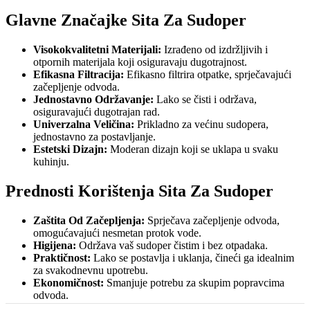
Glavne Značajke Sita Za Sudoper
Visokokvalitetni Materijali:
Izrađeno od izdržljivih i
otpornih materijala koji osiguravaju dugotrajnost.
Efikasna Filtracija:
Efikasno filtrira otpatke, sprječavajući
začepljenje odvoda.
Jednostavno Održavanje:
Lako se čisti i održava,
osiguravajući dugotrajan rad.
Univerzalna Veličina:
Prikladno za većinu sudopera,
jednostavno za postavljanje.
Estetski Dizajn:
Moderan dizajn koji se uklapa u svaku
kuhinju.
Prednosti Korištenja Sita Za Sudoper
Zaštita Od Začepljenja:
Sprječava začepljenje odvoda,
omogućavajući nesmetan protok vode.
Higijena:
Održava vaš sudoper čistim i bez otpadaka.
Praktičnost:
Lako se postavlja i uklanja, čineći ga idealnim
za svakodnevnu upotrebu.
Ekonomičnost:
Smanjuje potrebu za skupim popravcima
odvoda.