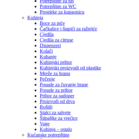
Potrepštine za tuš
Potrepštine za WC
Prostirke za kupaonicu
Kuhinja
Boce za piće
Čačkalice i štapići za ražnjiće
Cjedila
Cjedila za citruse
Dispenzeri
Kolači
Kuhanje
Kuhinjski pribor
Kuhinjski proizvodi od plastike
Mreže za hranu
Pečenje
Posude za čuvanje hrane
Posude za pribor
Pribor za sudoper
Proizvodi od drva
Roštilj
Stalci za salvete
Štipaljke za vrećice
Vage
Kuhinja – ostalo
Kućanske potrepštine