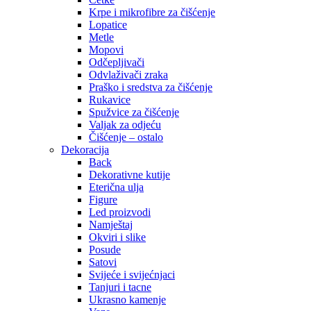
Krpe i mikrofibre za čišćenje
Lopatice
Metle
Mopovi
Odčepljivači
Odvlaživači zraka
Praško i sredstva za čišćenje
Rukavice
Spužvice za čišćenje
Valjak za odjeću
Čišćenje – ostalo
Dekoracija
Back
Dekorativne kutije
Eterična ulja
Figure
Led proizvodi
Namještaj
Okviri i slike
Posude
Satovi
Svijeće i svijećnjaci
Tanjuri i tacne
Ukrasno kamenje