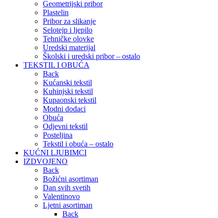
Geometrijski pribor
Plastelin
Pribor za slikanje
Selotejp i ljepilo
Tehničke olovke
Uredski materijal
Školski i uredski pribor – ostalo
TEKSTIL I OBUĆA
Back
Kućanski tekstil
Kuhinjski tekstil
Kupaonski tekstil
Modni dodaci
Obuća
Odjevni tekstil
Posteljina
Tekstil i obuća – ostalo
KUĆNI LJUBIMCI
IZDVOJENO
Back
Božićni asortiman
Dan svih svetih
Valentinovo
Ljetni asortiman
Back