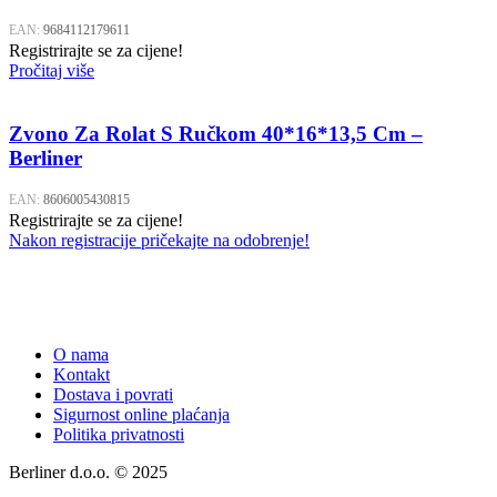
EAN:
9684112179611
Registrirajte se za cijene!
Pročitaj više
Zvono Za Rolat S Ručkom 40*16*13,5 Cm –
Berliner
EAN:
8606005430815
Registrirajte se za cijene!
Nakon registracije pričekajte na odobrenje!
O nama
Kontakt
Dostava i povrati
Sigurnost online plaćanja
Politika privatnosti
Berliner d.o.o. © 2025