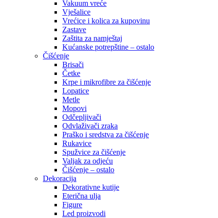
Vakuum vreće
Vješalice
Vrećice i kolica za kupovinu
Zastave
Zaštita za namještaj
Kućanske potrepštine – ostalo
Čišćenje
Brisači
Četke
Krpe i mikrofibre za čišćenje
Lopatice
Metle
Mopovi
Odčepljivači
Odvlaživači zraka
Praško i sredstva za čišćenje
Rukavice
Spužvice za čišćenje
Valjak za odjeću
Čišćenje – ostalo
Dekoracija
Dekorativne kutije
Eterična ulja
Figure
Led proizvodi