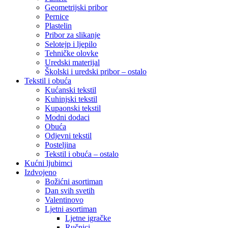
Geometrijski pribor
Pernice
Plastelin
Pribor za slikanje
Selotejp i ljepilo
Tehničke olovke
Uredski materijal
Školski i uredski pribor – ostalo
Tekstil i obuća
Kućanski tekstil
Kuhinjski tekstil
Kupaonski tekstil
Modni dodaci
Obuća
Odjevni tekstil
Posteljina
Tekstil i obuća – ostalo
Kućni ljubimci
Izdvojeno
Božićni asortiman
Dan svih svetih
Valentinovo
Ljetni asortiman
Ljetne igračke
Ručnici