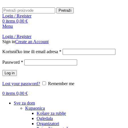
Pretraži
Login / Register
0
items
0,00
€
Menu
Login / Register
Sign in
Create an Account
Obavezno
Korisničko ime ili email adresa
*
Obavezno
Password
*
Log in
Lost your password?
Remember me
0
items
0,00
€
Sve za dom
Kupaonica
Košare za rublje
Ogledala
Organizatori