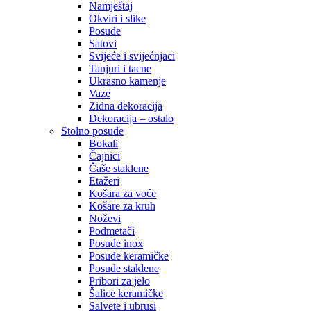
Namještaj
Okviri i slike
Posude
Satovi
Svijeće i svijećnjaci
Tanjuri i tacne
Ukrasno kamenje
Vaze
Zidna dekoracija
Dekoracija – ostalo
Stolno posuđe
Bokali
Čajnici
Čaše staklene
Etažeri
Košara za voće
Košare za kruh
Noževi
Podmetači
Posude inox
Posude keramičke
Posude staklene
Pribori za jelo
Šalice keramičke
Salvete i ubrusi