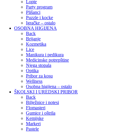
Lopte
Party program
Plišanci
Puzzle i kocke
Igračke – ostalo
OSOBNA HIGIJENA
Back
Brijanje
Kozmetika
Lice
Manikura i pedikura
Medicinske potrepštine
Njega stopala
Optika
Pribor za kosu
Wellness
Osobna higijena – ostalo
ŠKOLSKI I UREDSKI PRIBOR
Back
Bilježnice i notesi
Flomasteri
Gumice i oštrila
Kemijske
Markeri
Pastele