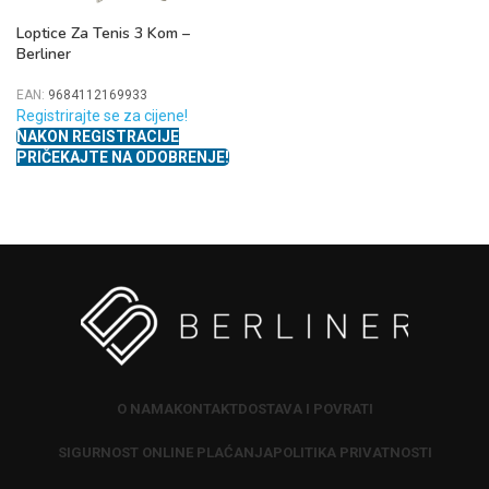
Loptice Za Tenis 3 Kom –
Berliner
EAN:
9684112169933
Registrirajte se za cijene!
NAKON REGISTRACIJE
PRIČEKAJTE NA ODOBRENJE!
O NAMA
KONTAKT
DOSTAVA I POVRATI
SIGURNOST ONLINE PLAĆANJA
POLITIKA PRIVATNOSTI