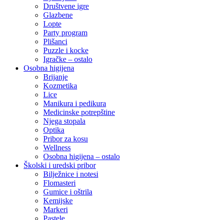
Društvene igre
Glazbene
Lopte
Party program
Plišanci
Puzzle i kocke
Igračke – ostalo
Osobna higijena
Brijanje
Kozmetika
Lice
Manikura i pedikura
Medicinske potrepštine
Njega stopala
Optika
Pribor za kosu
Wellness
Osobna higijena – ostalo
Školski i uredski pribor
Bilježnice i notesi
Flomasteri
Gumice i oštrila
Kemijske
Markeri
Pastele