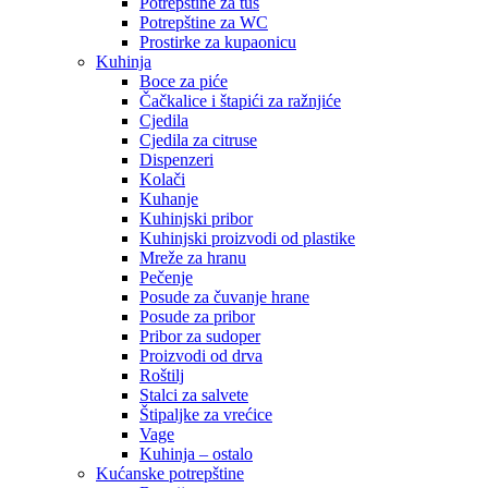
Potrepštine za tuš
Potrepštine za WC
Prostirke za kupaonicu
Kuhinja
Boce za piće
Čačkalice i štapići za ražnjiće
Cjedila
Cjedila za citruse
Dispenzeri
Kolači
Kuhanje
Kuhinjski pribor
Kuhinjski proizvodi od plastike
Mreže za hranu
Pečenje
Posude za čuvanje hrane
Posude za pribor
Pribor za sudoper
Proizvodi od drva
Roštilj
Stalci za salvete
Štipaljke za vrećice
Vage
Kuhinja – ostalo
Kućanske potrepštine