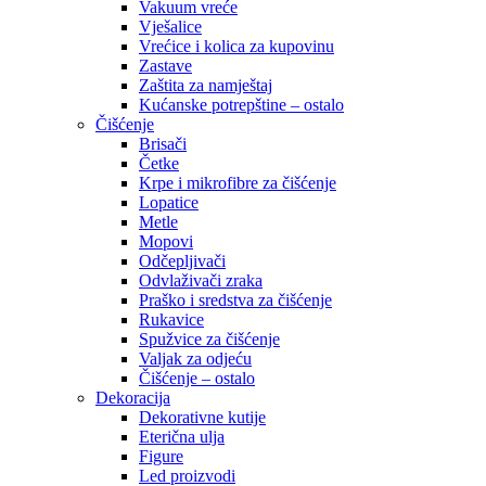
Vakuum vreće
Vješalice
Vrećice i kolica za kupovinu
Zastave
Zaštita za namještaj
Kućanske potrepštine – ostalo
Čišćenje
Brisači
Četke
Krpe i mikrofibre za čišćenje
Lopatice
Metle
Mopovi
Odčepljivači
Odvlaživači zraka
Praško i sredstva za čišćenje
Rukavice
Spužvice za čišćenje
Valjak za odjeću
Čišćenje – ostalo
Dekoracija
Dekorativne kutije
Eterična ulja
Figure
Led proizvodi