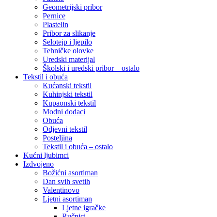
Geometrijski pribor
Pernice
Plastelin
Pribor za slikanje
Selotejp i ljepilo
Tehničke olovke
Uredski materijal
Školski i uredski pribor – ostalo
Tekstil i obuća
Kućanski tekstil
Kuhinjski tekstil
Kupaonski tekstil
Modni dodaci
Obuća
Odjevni tekstil
Posteljina
Tekstil i obuća – ostalo
Kućni ljubimci
Izdvojeno
Božićni asortiman
Dan svih svetih
Valentinovo
Ljetni asortiman
Ljetne igračke
Ručnici