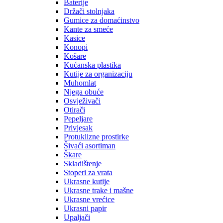
Baterije
Držači stolnjaka
Gumice za domaćinstvo
Kante za smeće
Kasice
Konopi
Košare
Kućanska plastika
Kutije za organizaciju
Muhomlat
Njega obuće
Osvježivači
Otirači
Pepeljare
Privjesak
Protuklizne prostirke
Šivaći asortiman
Škare
Skladištenje
Stoperi za vrata
Ukrasne kutije
Ukrasne trake i mašne
Ukrasne vrećice
Ukrasni papir
Upaljači