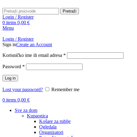
Pretraži
Login / Register
0
items
0,00
€
Menu
Login / Register
Sign in
Create an Account
Obavezno
Korisničko ime ili email adresa
*
Obavezno
Password
*
Log in
Lost your password?
Remember me
0
items
0,00
€
Sve za dom
Kupaonica
Košare za rublje
Ogledala
Organizatori