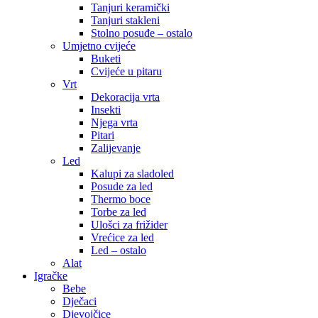
Tanjuri keramički
Tanjuri stakleni
Stolno posuđe – ostalo
Umjetno cvijeće
Buketi
Cvijeće u pitaru
Vrt
Dekoracija vrta
Insekti
Njega vrta
Pitari
Zalijevanje
Led
Kalupi za sladoled
Posude za led
Thermo boce
Torbe za led
Ulošci za frižider
Vrećice za led
Led – ostalo
Alat
Igračke
Bebe
Dječaci
Djevojčice