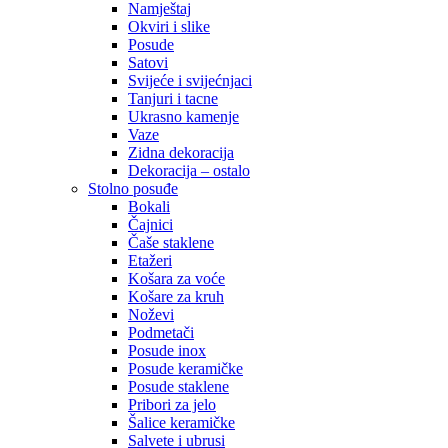
Namještaj
Okviri i slike
Posude
Satovi
Svijeće i svijećnjaci
Tanjuri i tacne
Ukrasno kamenje
Vaze
Zidna dekoracija
Dekoracija – ostalo
Stolno posuđe
Bokali
Čajnici
Čaše staklene
Etažeri
Košara za voće
Košare za kruh
Noževi
Podmetači
Posude inox
Posude keramičke
Posude staklene
Pribori za jelo
Šalice keramičke
Salvete i ubrusi