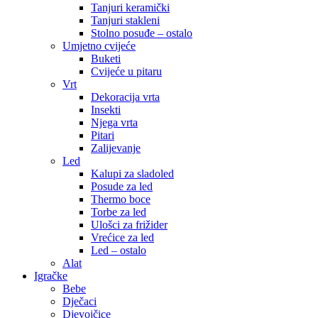
Tanjuri keramički
Tanjuri stakleni
Stolno posuđe – ostalo
Umjetno cvijeće
Buketi
Cvijeće u pitaru
Vrt
Dekoracija vrta
Insekti
Njega vrta
Pitari
Zalijevanje
Led
Kalupi za sladoled
Posude za led
Thermo boce
Torbe za led
Ulošci za frižider
Vrećice za led
Led – ostalo
Alat
Igračke
Bebe
Dječaci
Djevojčice