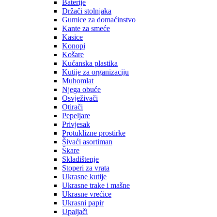
Baterije
Držači stolnjaka
Gumice za domaćinstvo
Kante za smeće
Kasice
Konopi
Košare
Kućanska plastika
Kutije za organizaciju
Muhomlat
Njega obuće
Osvježivači
Otirači
Pepeljare
Privjesak
Protuklizne prostirke
Šivaći asortiman
Škare
Skladištenje
Stoperi za vrata
Ukrasne kutije
Ukrasne trake i mašne
Ukrasne vrećice
Ukrasni papir
Upaljači