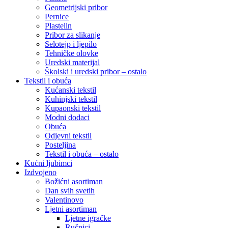
Geometrijski pribor
Pernice
Plastelin
Pribor za slikanje
Selotejp i ljepilo
Tehničke olovke
Uredski materijal
Školski i uredski pribor – ostalo
Tekstil i obuća
Kućanski tekstil
Kuhinjski tekstil
Kupaonski tekstil
Modni dodaci
Obuća
Odjevni tekstil
Posteljina
Tekstil i obuća – ostalo
Kućni ljubimci
Izdvojeno
Božićni asortiman
Dan svih svetih
Valentinovo
Ljetni asortiman
Ljetne igračke
Ručnici