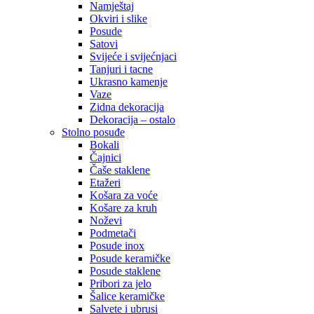
Namještaj
Okviri i slike
Posude
Satovi
Svijeće i svijećnjaci
Tanjuri i tacne
Ukrasno kamenje
Vaze
Zidna dekoracija
Dekoracija – ostalo
Stolno posuđe
Bokali
Čajnici
Čaše staklene
Etažeri
Košara za voće
Košare za kruh
Noževi
Podmetači
Posude inox
Posude keramičke
Posude staklene
Pribori za jelo
Šalice keramičke
Salvete i ubrusi