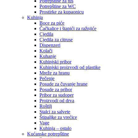
Potrepštine za tuš
Potrepštine za WC
Prostirke za kupaonicu
Kuhinja
Boce za piće
Čačkalice i štapići za ražnjiće
Cjedila
Cjedila za citruse
Dispenzeri
Kolači
Kuhanje
Kuhinjski pribor
Kuhinjski proizvodi od plastike
Mreže za hranu
Pečenje
Posude za čuvanje hrane
Posude za pribor
Pribor za sudoper
Proizvodi od drva
Roštilj
Stalci za salvete
Štipaljke za vrećice
Vage
Kuhinja – ostalo
Kućanske potrepštine