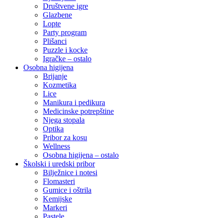
Društvene igre
Glazbene
Lopte
Party program
Plišanci
Puzzle i kocke
Igračke – ostalo
Osobna higijena
Brijanje
Kozmetika
Lice
Manikura i pedikura
Medicinske potrepštine
Njega stopala
Optika
Pribor za kosu
Wellness
Osobna higijena – ostalo
Školski i uredski pribor
Bilježnice i notesi
Flomasteri
Gumice i oštrila
Kemijske
Markeri
Pastele