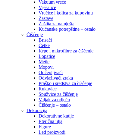
Vakuum vreće
Vješalice
Vrećice i kolica za kupovinu
Zastave
Zaštita za namještaj
Kućanske potrepštine – ostalo
Čišćenje
Brisači
Četke
Krpe i mikrofibre za čišćenje
Lopatice
Metle
Mopovi
Odčepljivači
Odvlaživači zraka
Praško i sredstva za čišćenje
Rukavice
Spužvice za čišćenje
Valjak za odjeću
Čišćenje – ostalo
Dekoracija
Dekorativne kutije
Eterična ulja
Figure
Led proizvodi