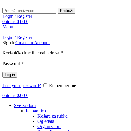
Pretraži
Login / Register
0
items
0,00
€
Menu
Login / Register
Sign in
Create an Account
Obavezno
Korisničko ime ili email adresa
*
Obavezno
Password
*
Log in
Lost your password?
Remember me
0
items
0,00
€
Sve za dom
Kupaonica
Košare za rublje
Ogledala
Organizatori