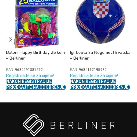
Baloni Happy Birthday 25 kom
Igr Lopta za Nogomet Hrvatska
L
– Berliner
– Berliner
E
R
EAN:
9689291381572
EAN:
9684112195932
Registrirajte se za cijene!
Registrirajte se za cijene!
N
NAKON REGISTRACIJE
NAKON REGISTRACIJE
P
PRIČEKAJTE NA ODOBRENJE!
PRIČEKAJTE NA ODOBRENJE!