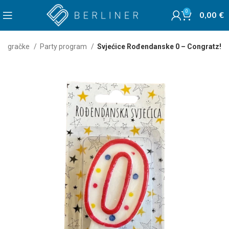
0
0,00
€
Igračke
Party program
Svjećice Rođendanske 0 – Congratz!