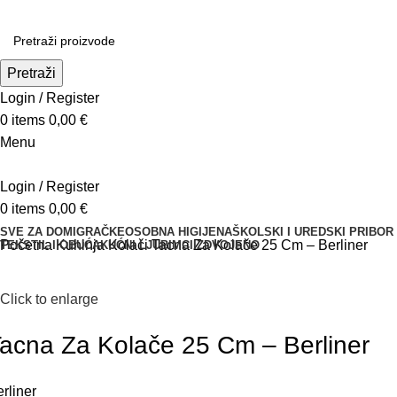
Pretraži
Login / Register
0
items
0,00
€
Menu
Login / Register
0
items
0,00
€
SVE ZA DOM
IGRAČKE
OSOBNA HIGIJENA
ŠKOLSKI I UREDSKI PRIBOR
Početna
Kuhinja
Kolači
Tacna Za Kolače 25 Cm – Berliner
TEKSTIL I OBUĆA
KUĆNI LJUBIMCI
IZDVOJENO
Click to enlarge
acna Za Kolače 25 Cm – Berliner
rliner