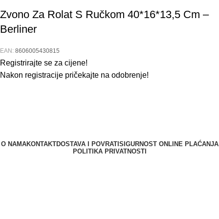
Zvono Za Rolat S Ručkom 40*16*13,5 Cm –
Berliner
EAN:
8606005430815
Registrirajte se za cijene!
Nakon registracije pričekajte na odobrenje!
O NAMA
KONTAKT
DOSTAVA I POVRATI
SIGURNOST ONLINE PLAĆANJA
POLITIKA PRIVATNOSTI
Berliner d.o.o. © 2025