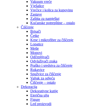
Vakuum vreće
Vješalice
Vrećice i kolica za kupovinu
Zastave
Zaštita za namještaj
Kućanske potrepštine – ostalo
Čišćenje
Brisači
Četke
Krpe i mikrofibre za čišćenje
Lopatice
Metle
Mopovi
Odčepljivači
Odvlaživači zraka
Praško i sredstva za čišćenje
Rukavice
Spužvice za čišćenje
Valjak za odjeću
Čišćenje – ostalo
Dekoracija
Dekorativne kutije
Eterična ulja
Figure
Led proizvodi