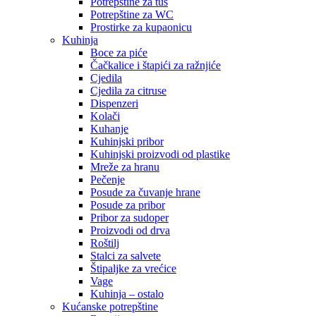
Potrepštine za tuš
Potrepštine za WC
Prostirke za kupaonicu
Kuhinja
Boce za piće
Čačkalice i štapići za ražnjiće
Cjedila
Cjedila za citruse
Dispenzeri
Kolači
Kuhanje
Kuhinjski pribor
Kuhinjski proizvodi od plastike
Mreže za hranu
Pečenje
Posude za čuvanje hrane
Posude za pribor
Pribor za sudoper
Proizvodi od drva
Roštilj
Stalci za salvete
Štipaljke za vrećice
Vage
Kuhinja – ostalo
Kućanske potrepštine