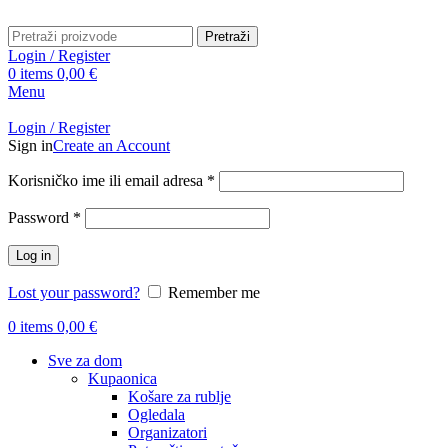
Pretraži
Login / Register
0
items
0,00
€
Menu
Login / Register
Sign in
Create an Account
Obavezno
Korisničko ime ili email adresa
*
Obavezno
Password
*
Log in
Lost your password?
Remember me
0
items
0,00
€
Sve za dom
Kupaonica
Košare za rublje
Ogledala
Organizatori