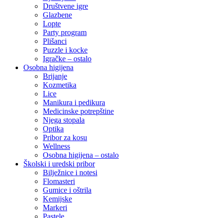
Društvene igre
Glazbene
Lopte
Party program
Plišanci
Puzzle i kocke
Igračke – ostalo
Osobna higijena
Brijanje
Kozmetika
Lice
Manikura i pedikura
Medicinske potrepštine
Njega stopala
Optika
Pribor za kosu
Wellness
Osobna higijena – ostalo
Školski i uredski pribor
Bilježnice i notesi
Flomasteri
Gumice i oštrila
Kemijske
Markeri
Pastele