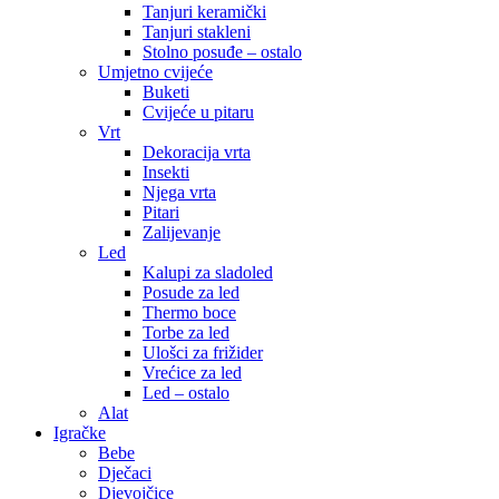
Tanjuri keramički
Tanjuri stakleni
Stolno posuđe – ostalo
Umjetno cvijeće
Buketi
Cvijeće u pitaru
Vrt
Dekoracija vrta
Insekti
Njega vrta
Pitari
Zalijevanje
Led
Kalupi za sladoled
Posude za led
Thermo boce
Torbe za led
Ulošci za frižider
Vrećice za led
Led – ostalo
Alat
Igračke
Bebe
Dječaci
Djevojčice