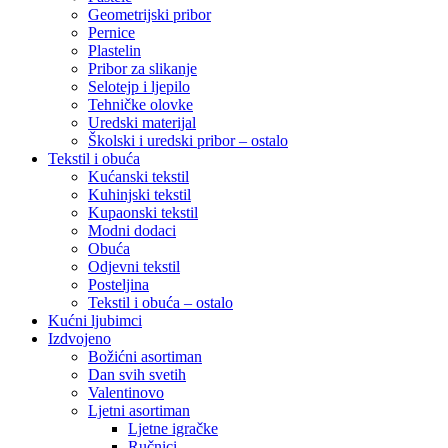
Geometrijski pribor
Pernice
Plastelin
Pribor za slikanje
Selotejp i ljepilo
Tehničke olovke
Uredski materijal
Školski i uredski pribor – ostalo
Tekstil i obuća
Kućanski tekstil
Kuhinjski tekstil
Kupaonski tekstil
Modni dodaci
Obuća
Odjevni tekstil
Posteljina
Tekstil i obuća – ostalo
Kućni ljubimci
Izdvojeno
Božićni asortiman
Dan svih svetih
Valentinovo
Ljetni asortiman
Ljetne igračke
Ručnici