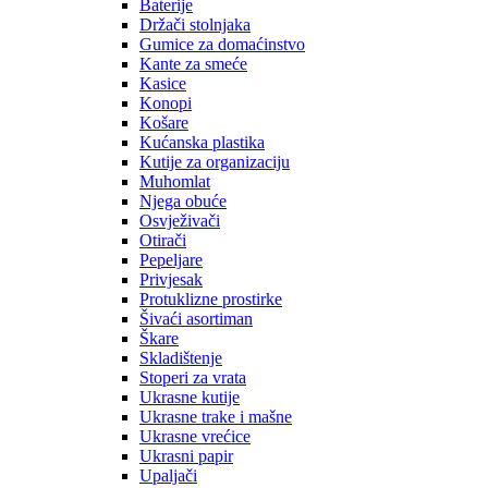
Baterije
Držači stolnjaka
Gumice za domaćinstvo
Kante za smeće
Kasice
Konopi
Košare
Kućanska plastika
Kutije za organizaciju
Muhomlat
Njega obuće
Osvježivači
Otirači
Pepeljare
Privjesak
Protuklizne prostirke
Šivaći asortiman
Škare
Skladištenje
Stoperi za vrata
Ukrasne kutije
Ukrasne trake i mašne
Ukrasne vrećice
Ukrasni papir
Upaljači