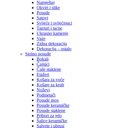
Namještaj
Okviri i slike
Posude
Satovi
Svijeće i svijećnjaci
Tanjuri i tacne
Ukrasno kamenje
Vaze
Zidna dekoracija
Dekoracija – ostalo
Stolno posuđe
Bokali
Čajnici
Čaše staklene
Etažeri
Košara za voće
Košare za kruh
Noževi
Podmetači
Posude inox
Posude keramičke
Posude staklene
Pribori za jelo
Šalice keramičke
Salvete i ubrusi