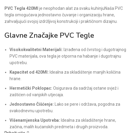
PVC Tegla 420Ml
je neophodan alat za svaku kuhinjuNaša PVC
tegla omogućava jednostavno čuvanje i organizaciju hrane,
zahvaljujući svojoj izdržljivoj konstrukciji i praktičnom dizajnu.
Glavne Značajke PVC Tegle
Visokokvalitetni Materijali:
Izrađena od čvrstog i dugotrajnog
PVC materijala, ova tegla je otporna na habanje i dugotrajnu
upotrebu.
Kapacitet od 420Ml:
Idealna za skladištenje manjih količina
hrane.
Hermetički Poklopac:
Osigurava da sadržaj ostane svjež i
zaštićen od vanjskih utjecaja.
Jednostavno Čišćenje:
Lako se pere i održava, pogodna za
svakodnevnu upotrebu.
Višenamjenska Upotreba:
Idealna za skladištenje hrane,
začina, malih kućanskih predmeta i drugih proizvoda.