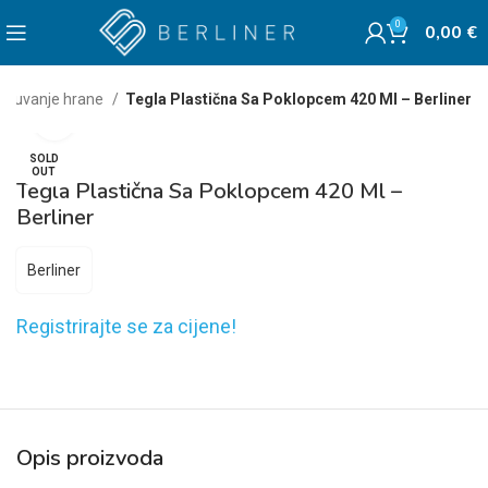
0
0,00
€
 čuvanje hrane
Tegla Plastična Sa Poklopcem 420 Ml – Berliner
Click to enlarge
SOLD
OUT
Tegla Plastična Sa Poklopcem 420 Ml –
Berliner
Berliner
Registrirajte se za cijene!
Opis proizvoda