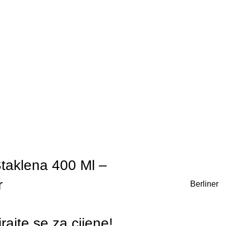
Staklena 400 Ml –
r
Berliner
irajte se za cijene!