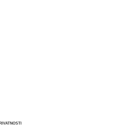
Berliner d.o.o. © 2025
RIVATNOSTI