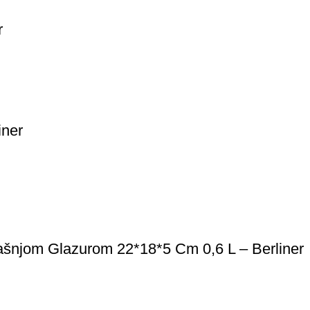
r
iner
ašnjom Glazurom 22*18*5 Cm 0,6 L – Berliner