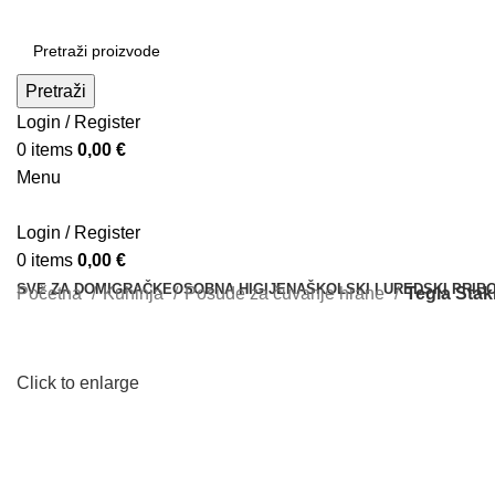
Pretraži
Login / Register
0
items
0,00
€
Menu
Login / Register
0
items
0,00
€
SVE ZA DOM
IGRAČKE
OSOBNA HIGIJENA
ŠKOLSKI I UREDSKI PRIB
Početna
Kuhinja
Posude za čuvanje hrane
Tegla Stak
Click to enlarge