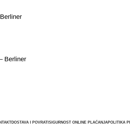
Berliner
 Berliner
NTAKT
DOSTAVA I POVRATI
SIGURNOST ONLINE PLAĆANJA
POLITIKA P